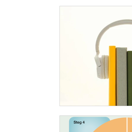
uppgifter
The Agency fo
Bedömning och betygssättn