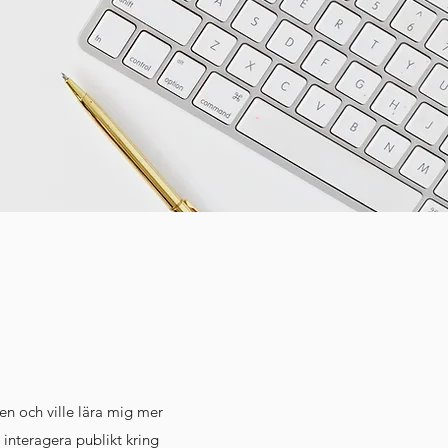
n och ville lära mig mer
interagera publikt kring