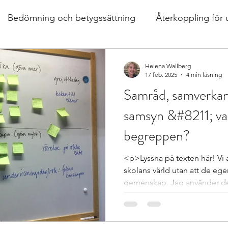
Bedömning och betygssättning
Återkoppling för 
er, mat
Design av lektioner
Bok
extra anpas
Helena Wallberg
17 feb. 2025
4 min läsning
Samråd, samverkan
hållnings
differentierad undervisning
Growth m
samsyn &#8211; va
begreppen?
ärande
Istället för elevärenden till elevh
material
<p>Lyssna på texten här! Vi
skolans värld utan att de egen
ogen och försteläraren
Skoldebatt
gemenskap. Jag använder dem
text, i &hellip; <a
href="https://specialpedag
-samverkan-samarbete-sams
 perspe
Stödinsatser
Strategier för att träna o