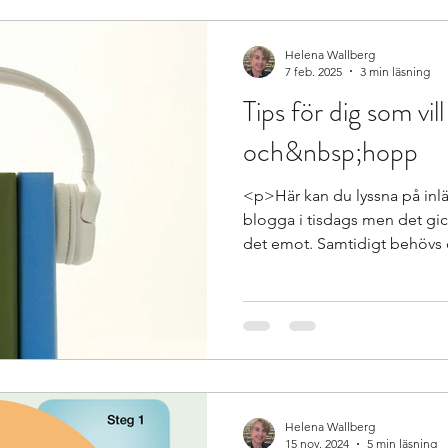
class="read-more">Continu
class="meta-nav">&rarr;</
Helena Wallberg
r Special Needs and In
Återkoppling för utveckling
7 feb. 2025
3 min läsning
Tips för dig som vill 
och&nbsp;hopp
ing
Beprövad erfarenhet
betyg
betygssättn
<p>Här kan du lyssna på inlä
blogga i tisdags men det gick
det emot. Samtidigt behövs de
<a href="https://specialped
for-dig-som-vill-fa-tillforsi
more">Continue reading <sp
</span></a></p>
Helena Wallberg
15 nov. 2024
5 min läsning