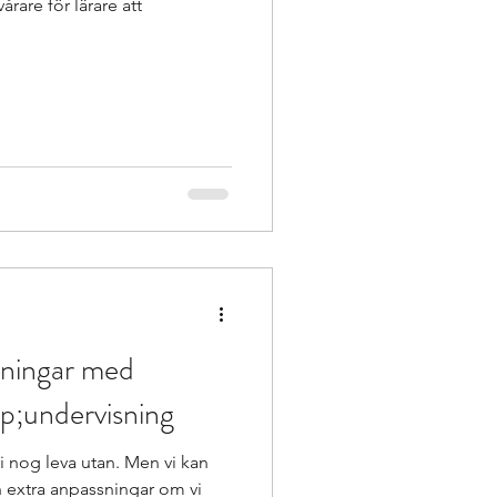
årare för lärare att
sningar med
p;undervisning
 nog leva utan. Men vi kan
an extra anpassningar om vi