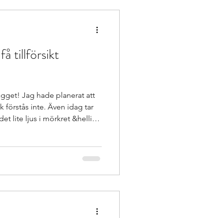
e reading <span
span></a></p>
få tillförsikt
ing
Bok
gget! Jag hade planerat att
 förstås inte. Även idag tar
t lite ljus i mörkret &hellip;
agogen.blog/2025/02/07/tips-
kt-och-hopp/" class="read-
an class="meta-nav">&rarr;