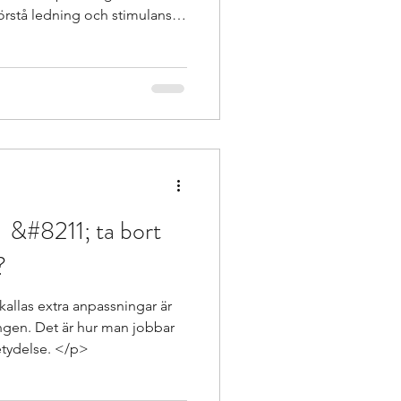
förstå ledning och stimulans i
dläggande rätt för alla elever
ningar</p>
 &#8211; ta bort
?
allas extra anpassningar är
ngen. Det är hur man jobbar
etydelse. </p>