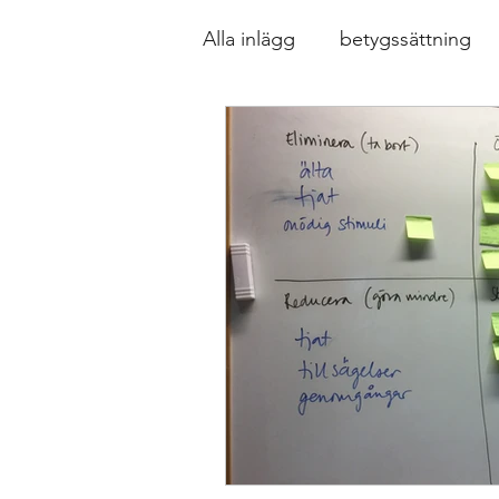
Alla inlägg
betygssättning
Design av lektioner, uppgift
Formativ bedömning som för
Inkludering
Kollegialt l
Ledarskap
specialpedag
Relationellt och kategoriskt