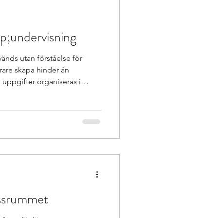
p;undervisning
änds utan förståelse för
rare skapa hinder än
 uppgifter organiseras i
 välja fritt utan att det är en
 eleverna vidare. </p>
röva och utvärdera olika
 en djupare förståelse för
 En lärande organisation ger
eflektera och fö
assrummet