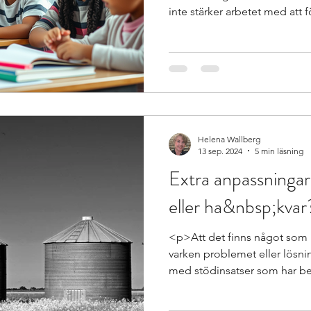
inte stärker arbetet med att 
teori och praktik som en grun
oavsett behov och förutsätt
Helena Wallberg
13 sep. 2024
5 min läsning
Extra anpassningar
eller ha&nbsp;kvar
<p>Att det finns något som k
varken problemet eller lösni
med stödinsatser som har b