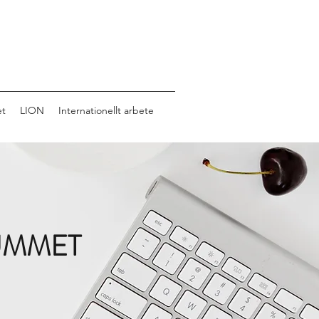
et
LION
Internationellt arbete
UMMET