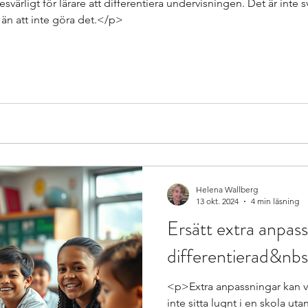
värligt för lärare att differentiera undervisningen. Det är inte sv
 än att inte göra det.</p>
Helena Wallberg
13 okt. 2024
4 min läsning
Ersätt extra anpas
differentierad&nbs
<p>Extra anpassningar kan vi
inte sitta lugnt i en skola ut