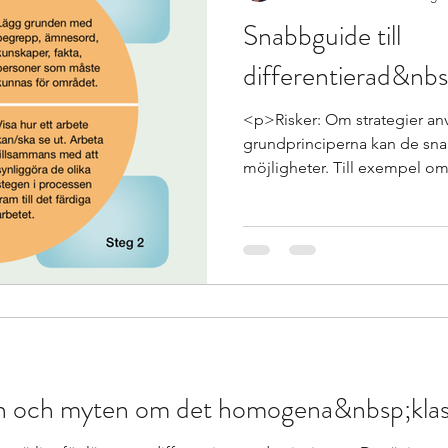
Snabbguide till
differentierad&nbs
<p>Risker: Om strategier anv
grundprinciperna kan de sna
möjligheter. Till exempel om
svårighetsnivåer som elever får
del av en plan för att utmana
<p>Möjligheter: Genom att p
strategier kan lärare utveckla
differentierad undervisning.
utrymme för att misslyckas, r
rin och myten om det homogena&nbsp;kl