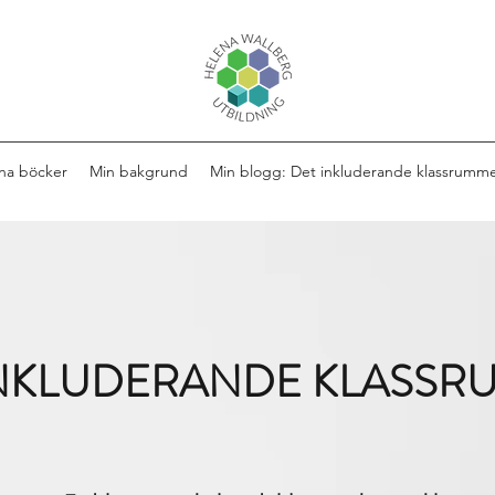
na böcker
Min bakgrund
Min blogg: Det inkluderande klassrumm
INKLUDERANDE KLASSR