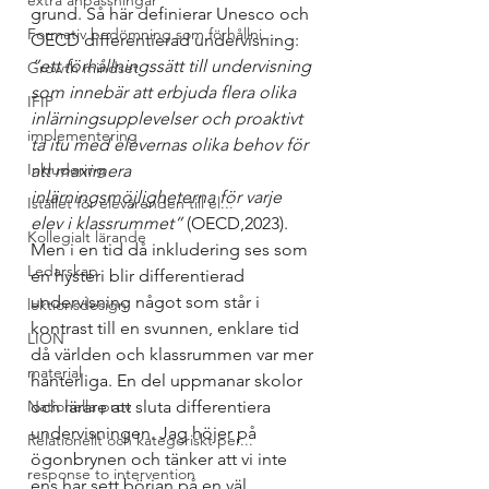
extra anpassningar
grund. Så här definierar Unesco och 
Formativ bedömning som förhållni...
OECD differentierad undervisning:
”ett förhållningssätt till undervisning 
Growth mindset
som innebär att erbjuda flera olika 
IFIP
inlärningsupplevelser och proaktivt 
implementering
ta itu med elevernas olika behov för 
Inkludering
att maximera 
inlärningsmöjligheterna för varje 
Istället för elevärenden till el...
elev i klassrummet”
 (OECD,2023).
Kollegialt lärande
Men i en tid då inkludering ses som 
Ledarskap
en hysteri blir differentierad 
undervisning något som står i 
lektionsdesign
kontrast till en svunnen, enklare tid 
LION
då världen och klassrummen var mer 
material
hanterliga. En del uppmanar skolor 
Nationella prov
och lärare att sluta differentiera 
undervisningen. Jag höjer på 
Relationellt och kategoriskt per...
ögonbrynen och tänker att vi inte 
response to intervention
ens har sett början på en väl 