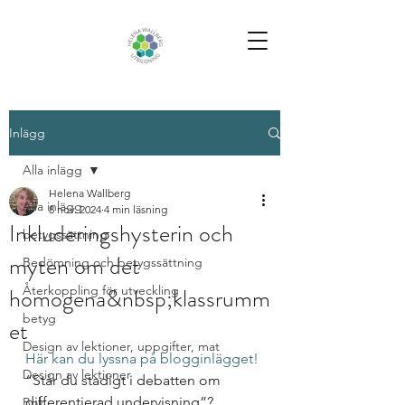
Inlägg
Alla inlägg
Helena Wallberg
Alla inlägg
8 nov. 2024
4 min läsning
Inkluderingshysterin och
betygssättning
myten om det
Bedömning och betygssättning
homogena&nbsp;klassrumm
Återkoppling för utveckling
betyg
et
Design av lektioner, uppgifter, mat
Här kan du lyssna på blogginlägget!
Design av lektioner
“Står du stadigt i debatten om 
differentierad undervisning”? 
Bok