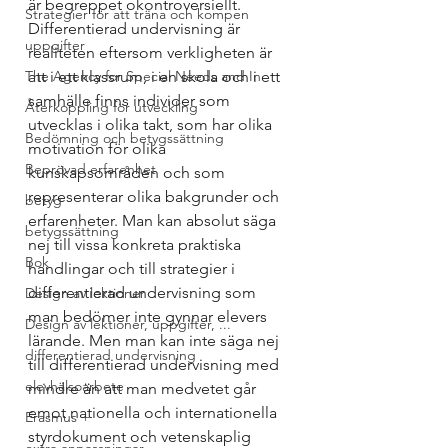
är begreppet okontroversiellt. 
Strategier för att träna och kompen
Differentierad undervisning är 
uppgifter
realiteten eftersom verkligheten är 
The Agency for Special Needs and In
att i ett klassrum, i en skola och i ett 
samhälle finns individer som 
Återkoppling för utveckling
utvecklas i olika takt, som har olika 
Bedömning och betygssättning
motivation för olika 
Beprövad erfarenhet
kunskapsområden och som 
representerar olika bakgrunder och 
betyg
erfarenheter. Man kan absolut säga 
betygssättning
nej till vissa konkreta praktiska 
Bok
handlingar och till strategier i 
differentierad undervisning som 
Design av lektioner
man bedömer inte gynnar elevers 
Design av lektioner, uppgifter, ...
lärande. Men man kan inte säga nej 
differentierad undervisning
till differentierad undervisning med 
elevhälsoarbete
mindre än att man medvetet går 
emot nationella och internationella 
Erasmus +
styrdokument och vetenskaplig 