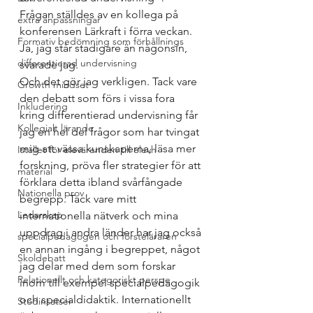
Frågan ställdes av en kollega på 
extra anpassningar
konferensen Lärkraft i förra veckan. 
Formativ bedömning som förhållnings
Ja, jag står stadigare än någonsin, 
differentierad undervisning
svarade jag. 
Och det gör jag verkligen. Tack vare 
Growth mindset
den debatt som förs i vissa fora 
Inkludering
kring differentierad undervisning får 
Kollegialt lärande
jag en hel del frågor som har tvingat 
mig att vässa kunskaperna, läsa mer 
Istället för elevärenden till elevh
forskning, pröva fler strategier för att 
material
förklara detta ibland svårfångade 
Nationella prov
begrepp. Tack vare mitt 
Ledarskap
internationella nätverk och mina 
uppdrag i andra länder har jag också 
specialpedagogen och försteläraren
en annan ingång i begreppet, något 
Skoldebatt
jag delar med dem som forskar 
Relationellt och kategoriskt perspe
inom till exempel specialpedagogik 
och specialdidaktik. Internationellt 
Stödinsatser