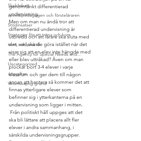
Skoldebatt
genomtänkt differentierad 
undervisning.
specialpedagogen och försteläraren
Men om man nu ändå tror att 
Stödinsatser
differentierad undervisning är 
Strategier för att träna och kom...
utbredd och att lärare ska sluta med 
det, vad ska de göra istället när det 
teori och praktik
visar sig att en elev inte hängde med 
The Agency for Special Needs and...
eller blev uttråkad? Även om man 
Uncategorized
plockar bort 3-4 elever i varje 
uppgifter
klassrum och ger dem till någon 
annan att hantera så kommer det att 
Vetenskaplig grund
finnas ytterligare elever som 
befinner sig i ytterkanterna på en 
undervisning som ligger i mitten. 
 Från politiskt håll uppges att det 
ska bli lättare att placera allt fler 
elever i andra sammanhang, i 
särskilda undervisningsgrupper. 