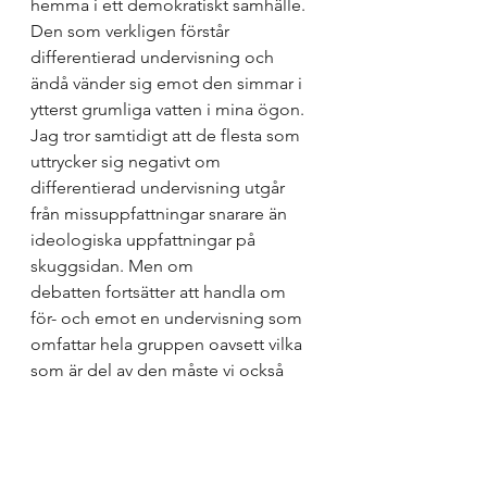
hemma i ett demokratiskt samhälle. 
Den som verkligen förstår 
differentierad undervisning och 
ändå vänder sig emot den simmar i 
ytterst grumliga vatten i mina ögon. 
Jag tror samtidigt att de flesta som 
uttrycker sig negativt om 
differentierad undervisning utgår 
från missuppfattningar snarare än 
ideologiska uppfattningar på 
skuggsidan. Men om 
debatten fortsätter att handla om 
för- och emot en undervisning som 
omfattar hela gruppen oavsett vilka 
som är del av den måste vi också 
lyfta de samhälleliga och 
ideologiska konsekvenserna av en 
sådan debatt. 
På onsdag släpps PISA-resultaten av 