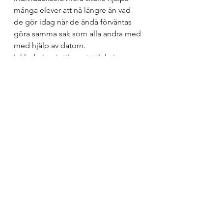
många elever att nå längre än vad 
de gör idag när de ändå förväntas 
göra samma sak som alla andra med 
med hjälp av datorn. 
Inkludering i större utsträckning 
kräver en högre grad av 
individualisering och datorn kan 
erbjuda detta om vi bara lär oss hur. 
Ett utökat samarbete mellan lärare 
och mellan lärare och 
specialpedagoger är också något 
som kan göra att vi kan förebygga 
svårigheter i 1:1-skolan istället för att 
rycka ut och lägga tillrätta när 
svårigheterna redan har uppstått. 
I min drömskola finns inte ens 
lektioner, jag är övertygad om att 
det går att strukturera så att även 