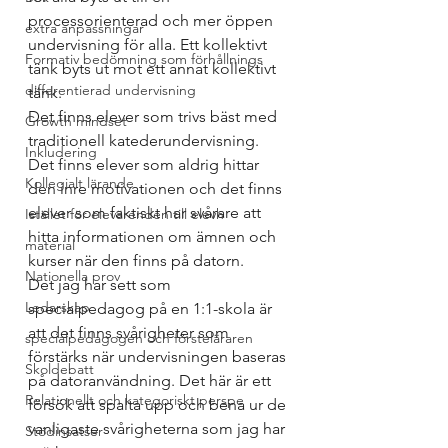
processorienterad och mer öppen 
extra anpassningar
undervisning för alla. Ett kollektivt 
Formativ bedömning som förhållnings
tänk byts ut mot ett annat kollektivt 
differentierad undervisning
tänk. 
Det finns elever som trivs bäst med 
Growth mindset
traditionell katederundervisning. 
Inkludering
Det finns elever som aldrig hittar 
Kollegialt lärande
den inre motivationen och det finns 
elever som faktiskt har svårare att 
Istället för elevärenden till elevh
hitta informationen om ämnen och 
material
kurser när den finns på datorn. 
Nationella prov
Det jag har sett som 
Ledarskap
specialpedagog på en 1:1-skola är 
att det finns svårigheter som 
specialpedagogen och försteläraren
förstärks när undervisningen baseras 
Skoldebatt
på datoranvändning. Det här är ett 
Relationellt och kategoriskt perspe
försök att spalta upp och bena ur de 
vanligaste svårigheterna som jag har 
Stödinsatser