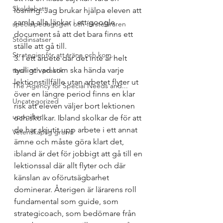
Skoldebatt
lösning. Jag brukar hjälpa eleven att 
samla alla länkar i ett google 
specialpedagogen och försteläraren
document så att det bara finns ett 
Stödinsatser
ställe att gå till.
Strategier för att träna och kom...
3. I ett arbete där det inte är helt 
tydligt vad som ska hända varje 
teori och praktik
lektionstillfälle utan arbetet flyter ut 
The Agency for Special Needs and...
över en längre period finns en klar 
Uncategorized
risk att eleven väljer bort lektionen 
uppgifter
och skolkar. Ibland skolkar de för att 
de har skjutit upp arbete i ett annat 
Vetenskaplig grund
ämne och måste göra klart det, 
ibland är det för jobbigt att gå till en 
lektionssal där allt flyter och där 
känslan av oförutsägbarhet 
dominerar. Återigen är lärarens roll 
fundamental som guide, som 
strategicoach, som bedömare från 