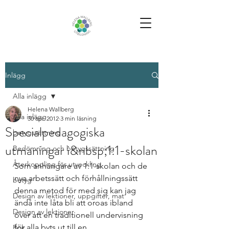
Inlägg
Alla inlägg
Helena Wallberg
Alla inlägg
30 apr. 2012
3 min läsning
Specialpedagogiska
betygssättning
utmaningar i&nbsp;1:1-skolan
Bedömning och betygssättning
Återkoppling för utveckling
Som anhängare av 1:1-skolan och de 
nya arbetssätt och förhållningssätt 
betyg
denna metod för med sig kan jag 
Design av lektioner, uppgifter, mat
ändå inte låta bli att oroas ibland 
Design av lektioner
över att en traditionell undervisning 
för alla byts ut till en 
Bok