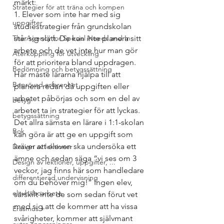
märkt:
Strategier för att träna och kompen
1. Elever som inte har med sig 
uppgifter
studiestrategier från grundskolan 
The Agency for Special Needs and In
står sig slätt. De kan inte planera sitt 
arbete och de vet inte hur man gör 
Återkoppling för utveckling
för att prioritera bland uppdragen. 
Bedömning och betygssättning
Här måste lärarna hjälpa till att 
Beprövad erfarenhet
planera redan då uppgiften eller 
arbetet påbörjas och som en del av 
betyg
arbetet ta in strategier för att lyckas. 
betygssättning
Det allra sämsta en lärare i 1:1-skolan 
Bok
kan göra är att ge en uppgift som 
kräver att eleven ska undersöka ett 
Design av lektioner
ämne och sedan säga “vi ses om 3 
Design av lektioner, uppgifter, ...
veckor, jag finns här som handledare 
differentierad undervisning
om du behöver mig!” Ingen elev, 
elevhälsoarbete
särskilt inte de som sedan förut vet 
med sig att de kommer att ha vissa 
Erasmus +
svårigheter, kommer att självmant 