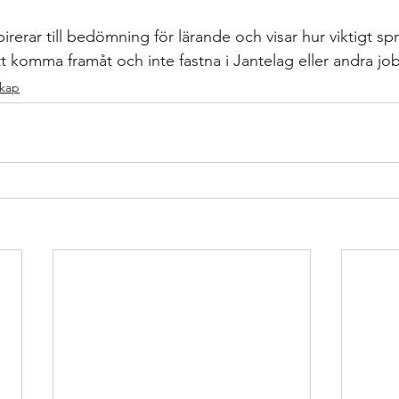
gs
differentierad undervisning
Growth mindset
Inklud
rerar till bedömning för lärande och visar hur viktigt sp
att komma framåt och inte fastna i Jantelag eller andra jo
elevärenden till elevh
material
Nationella prov
Ledarska
skap
n
Skoldebatt
Relationellt och kategoriskt perspe
Stödi
uppgifter
The Agency for Special Needs and In
Återk
Beprövad erfarenhet
betyg
betygssättning
Bok