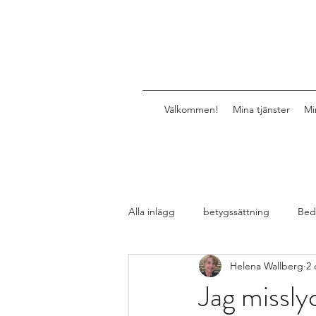
Välkommen!
Mina tjänster
Mi
Alla inlägg
betygssättning
Bed
Helena Wallberg
2 
Design av lektioner, uppgifter, mat
Jag missl