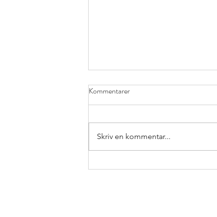
Kommentarer
Skriv en kommentar...
Samråd, samverkan, samarbete,
samsyn &#8211; vad betyder
begreppen?