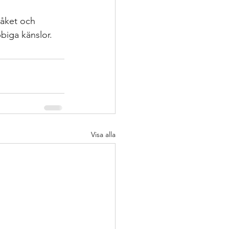
ering
råket och 
bbiga känslor.
p
nsatser
oppling för utveckling
Visa alla