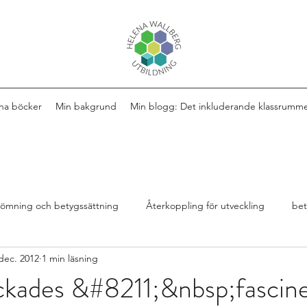
na böcker
Min bakgrund
Min blogg: Det inkluderande klassrumm
ömning och betygssättning
Återkoppling för utveckling
be
dec. 2012
1 min läsning
Design av lektioner
Bok
extra anpassningar
yckades &#8211;&nbsp;fascin