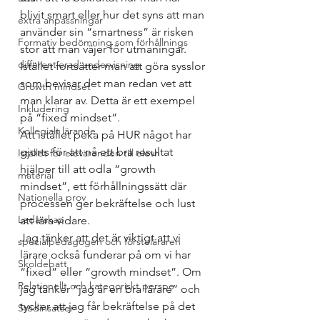
blivit smart eller hur det syns att man 
extra anpassningar
använder sin “smartness” är risken 
Formativ bedömning som förhållnings
stor att man väjer för utmaningar. 
differentierad undervisning
Istället fortsätter man att göra sysslor 
som bevisar det man redan vet att 
Growth mindset
man klarar av. Detta är ett exempel 
Inkludering
på “fixed mindset”. 
Kollegialt lärande
Att istället peka på HUR något har 
gjorts för att nå ett bra resultat 
Istället för elevärenden till elevh
hjälper till att odla “growth 
material
mindset”, ett förhållningssätt där 
Nationella prov
processen ger bekräftelse och lust 
Ledarskap
att lära vidare. 
Jag tänker att det är viktigt att vi 
specialpedagogen och försteläraren
lärare också funderar på om vi har 
Skoldebatt
“fixed” eller “growth mindset”. Om 
Relationellt och kategoriskt perspe
jag tänker “jag är en bra lärare” och 
tycker att jag får bekräftelse på det 
Stödinsatser