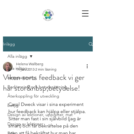
Inlägg
Alla inlägg
Helena Wallberg
Alla inlägg
14 jan. 2013
2 min läsning
Viken sorts feedback vi ger
betygssättning
har stor&nbsp;betydelse!
Bedömning och betygssättning
Återkoppling för utveckling
Carol Dweck visar i sina experiment 
betyg
hur feedback kan hjälpa eller stjälpa. 
Design av lektioner, uppgifter, mat
Sitter man fast i sin självbild (jag är 
Design av lektioner
smart) och får bekräftelse på den 
utan att få bekräftat hur man har 
Bok