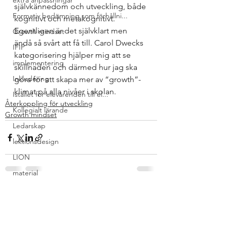
extra anpassningar
självkännedom och utveckling, både 
Formativ bedömning som förhållni...
kognitivt och metakognitivt. 
Egentligen är det självklart men 
Growth mindset
ändå så svårt att få till. Carol Dwecks 
IFIP
kategorisering hjälper mig att se 
implementering
skillnaden och därmed hur jag ska 
Inkludering
göra för att skapa mer av “growth”-
klimat på alla nivåer i skolan. 
Istället för elevärenden till el...
Återkoppling för utveckling
Kollegialt lärande
Growth mindset
Ledarskap
lektionsdesign
LION
material
Nationella prov
Visa alla
Senaste inlägg
Relationellt och kategoriskt per...
response to intervention