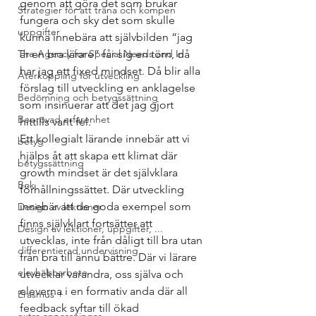
genom att göra det som brukar 
Strategier för att träna och kompen
fungera och sky det som skulle 
uppgifter
kunna innebära att självbilden “jag 
The Agency for Special Needs and In
är en bra lärare” får sig en törn, då 
har jag ett fixed mindset. Då blir alla 
Återkoppling för utveckling
förslag till utveckling en anklagelse 
Bedömning och betygssättning
som insinuerar att det jag gjort 
Beprövad erfarenhet
hittills varit fel. 
Ett kollegialt lärande innebär att vi 
betyg
hjälps åt att skapa ett klimat där 
betygssättning
growth mindset är det självklara 
Bok
förhållningssättet. Där utveckling 
innebär att de goda exempel som 
Design av lektioner
finns självklart fortsätter att 
Design av lektioner, uppgifter, ...
utvecklas, inte från dåligt till bra utan 
differentierad undervisning
från bra till ännu bättre. Där vi lärare 
elevhälsoarbete
utvecklar varandra, oss själva och 
eleverna i en formativ anda där all 
Erasmus +
feedback syftar till ökad 