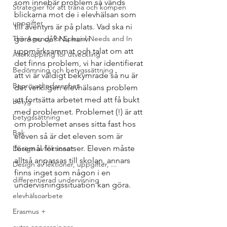
som innebär problem så vänds 
Strategier för att träna och kompen
blickarna mot de i elevhälsan som 
uppgifter
till äventyrs är på plats. Vad ska ni 
The Agency for Special Needs and In
göra nu då? Nu har vi 
uppmärksammat och talat om att 
Återkoppling för utveckling
det finns problem, vi har identifierat 
Bedömning och betygssättning
att vi är väldigt bekymrade så nu är 
Beprövad erfarenhet
det verkligen elevhälsans problem 
att fortsätta arbetet med att få bukt 
betyg
med problemet. Problemet (!) är att 
betygssättning
om problemet anses sitta fast hos 
Bok
eleven så är det eleven som är 
föremål för insatser. Eleven måste 
Design av lektioner
alltså anpassas till skolan, annars 
Design av lektioner, uppgifter, ...
finns inget som någon i en 
differentierad undervisning
undervisningssituation kan göra. 
elevhälsoarbete
Erasmus +