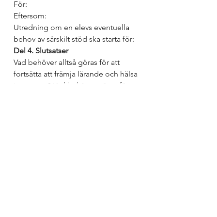
För: 
Eftersom: 
Utredning om en elevs eventuella 
behov av särskilt stöd ska starta för: 
Del 4. Slutsatser
Vad behöver alltså göras för att 
fortsätta att främja lärande och hälsa 
i gruppen? Vad behöver göras för att 
förebygga fler hinder och ta bort de 
som uppstått? Finns behov av 
individuella stödinsatser? Vem? 
Vilka? Varför?
Fyrfältaren kan användas för att 
samla ihop alla handlingar, både det 
som ska sluta göras och det som ska 
göras för undervisningens förmåga 
att möta den klass man samtalar om: 