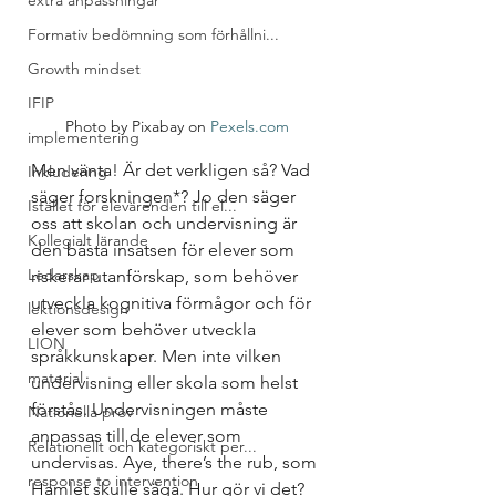
extra anpassningar
Formativ bedömning som förhållni...
Growth mindset
IFIP
Photo by Pixabay on 
Pexels.com
implementering
Men vänta! Är det verkligen så? Vad 
Inkludering
säger forskningen*? Jo den säger 
Istället för elevärenden till el...
oss att skolan och undervisning är 
Kollegialt lärande
den bästa insatsen för elever som 
Ledarskap
riskerar utanförskap, som behöver 
utveckla kognitiva förmågor och för 
lektionsdesign
elever som behöver utveckla 
LION
språkkunskaper. Men inte vilken 
material
undervisning eller skola som helst 
förstås. Undervisningen måste 
Nationella prov
anpassas till de elever som 
Relationellt och kategoriskt per...
undervisas. Aye, there’s the rub, som 
response to intervention
Hamlet skulle säga. Hur gör vi det? 