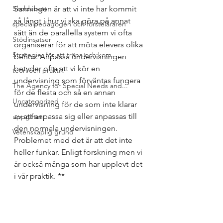
Skoldebatt
Sanningen är att vi inte har kommit 
så långt i hur vi ska göra på annat 
specialpedagogen och försteläraren
sätt än de parallella system vi ofta 
Stödinsatser
organiserar för att möta elevers olika 
Strategier för att träna och kom...
behov. Anpassa undervisningen 
betyder ofta att vi kör en 
teori och praktik
undervisning som förväntas fungera 
The Agency for Special Needs and...
för de flesta och så en annan 
Uncategorized
undervisning för de som inte klarar 
av att anpassa sig eller anpassas till 
uppgifter
den normala undervisningen. 
Vetenskaplig grund
Problemet med det är att det inte 
heller funkar. Enligt forskning men vi 
är också många som har upplevt det 
i vår praktik. ** 