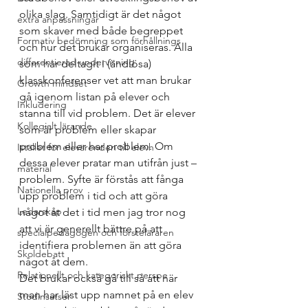
olika slag. Samtidigt är det något 
extra anpassningar
som skaver med både begreppet 
Formativ bedömning som förhållnings
och hur det brukar organiseras. Alla 
differentierad undervisning
som har deltagit i (ändlösa) 
klasskonferenser vet att man brukar 
Growth mindset
gå igenom listan på elever och 
Inkludering
stanna till vid problem. Det är elever 
Kollegialt lärande
som är problem eller skapar 
problem eller har problem. Om 
Istället för elevärenden till elevh
dessa elever pratar man utifrån just – 
material
problem. Syfte är förstås att fånga 
Nationella prov
upp problem i tid och att göra 
Ledarskap
något åt det i tid men jag tror nog 
att vi är generellt bättre på att 
specialpedagogen och försteläraren
identifiera problemen än att göra 
Skoldebatt
något åt dem. 
Relationellt och kategoriskt perspe
Det brukar också gå till så att när 
man har läst upp namnet på en elev 
Stödinsatser