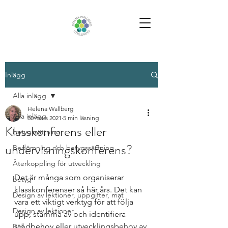
Inlägg
Alla inlägg
Helena Wallberg
Alla inlägg
30 mars 2021
5 min läsning
Klasskonferens eller
betygssättning
undervisningskonferens?
Bedömning och betygssättning
Återkoppling för utveckling
Det är många som organiserar 
betyg
klasskonferenser så här års. Det kan 
Design av lektioner, uppgifter, mat
vara ett viktigt verktyg för att följa 
Design av lektioner
upp, stämma av och identifiera 
stödbehov eller utvecklingsbehov av 
Bok