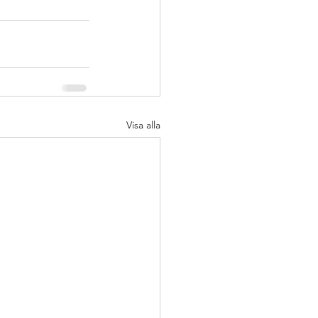
ering
p
nsatser
Visa alla
oppling för utveckling