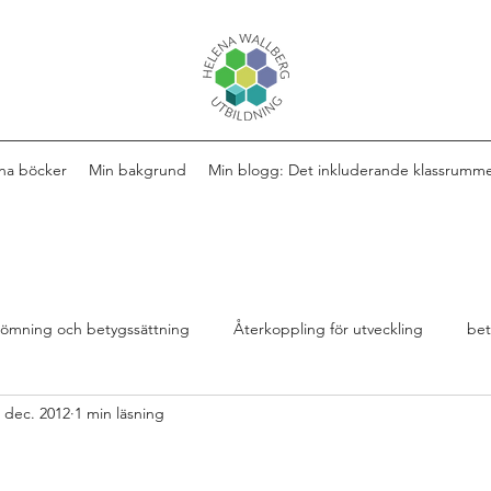
na böcker
Min bakgrund
Min blogg: Det inkluderande klassrumm
ömning och betygssättning
Återkoppling för utveckling
be
 dec. 2012
1 min läsning
Design av lektioner
Bok
extra anpassningar