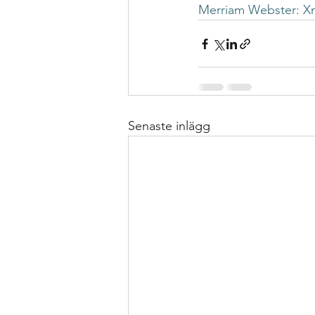
Formativ bedömning som förhållnin
Merriam Webster: X
Kollegialt lärande
Istället för 
specialpedagogen och förstelärare
Senaste inlägg
Strategier för att träna och kompen
Bedömning och betygssättning