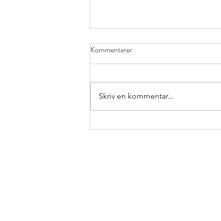
Kommentarer
Skriv en kommentar...
Samråd, samverkan, samarbete,
samsyn &#8211; vad betyder
begreppen?