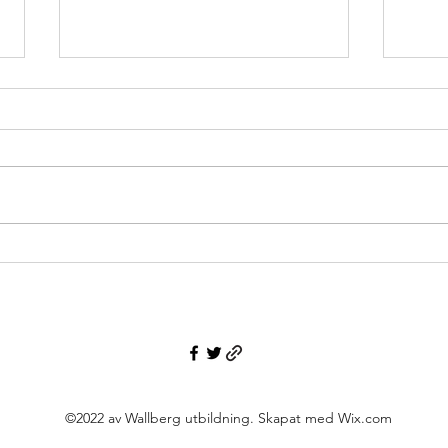
En ny Lektionsdesign? Eller
Tips f
kanske nygammal?
och&
©2022 av Wallberg utbildning. Skapat med Wix.com