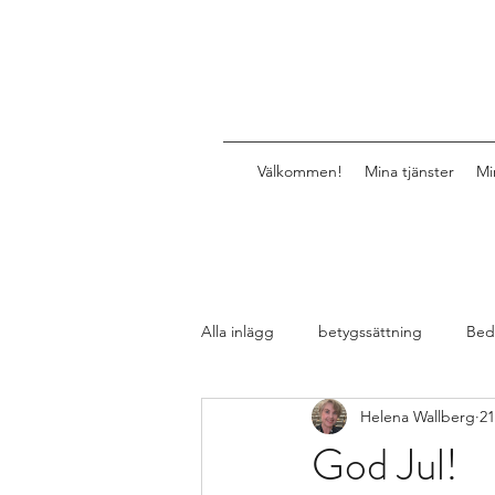
Välkommen!
Mina tjänster
Mi
Alla inlägg
betygssättning
Bed
Helena Wallberg
21
Design av lektioner, uppgifter, mat
God Jul!