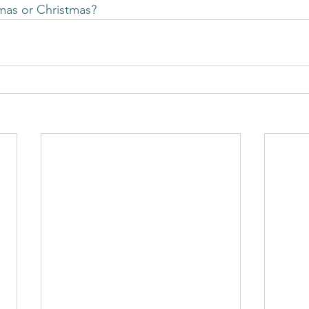
gs
differentierad undervisning
Growth mindset
Inklud
mas or Christmas?
elevärenden till elevh
material
Nationella prov
Ledarska
n
Skoldebatt
Relationellt och kategoriskt perspe
Stödi
uppgifter
The Agency for Special Needs and In
Återk
Beprövad erfarenhet
betyg
betygssättning
Bok