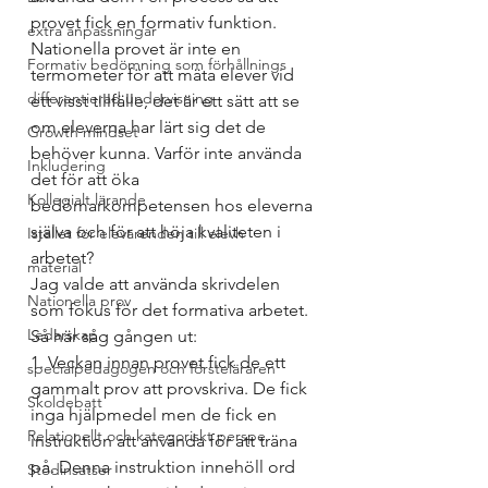
provet fick en formativ funktion. 
extra anpassningar
Nationella provet är inte en 
Formativ bedömning som förhållnings
termometer för att mäta elever vid 
differentierad undervisning
ett visst tillfälle, det är ett sätt att se 
om eleverna har lärt sig det de 
Growth mindset
behöver kunna. Varför inte använda 
Inkludering
det för att öka 
Kollegialt lärande
bedömarkompetensen hos eleverna 
själva och för att höja kvaliteten i 
Istället för elevärenden till elevh
arbetet?
material
Jag valde att använda skrivdelen 
Nationella prov
som fokus för det formativa arbetet. 
Ledarskap
Så här såg gången ut:
1. Veckan innan provet fick de ett 
specialpedagogen och försteläraren
gammalt prov att provskriva. De fick 
Skoldebatt
inga hjälpmedel men de fick en 
Relationellt och kategoriskt perspe
instruktion att använda för att träna 
på. Denna instruktion innehöll ord 
Stödinsatser