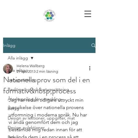
Inlägg
Alla inlägg
Helena Wallberg
Alla inlägg
29 apr. 2013
2 min läsning
Nationella prov som del i en
betygssättning
formativ&nbsp;process
Bedömning och betygssättning
Återkoppling för utveckling
Jag har redan tidigare uttryckt min 
besvikelse över nationella provens 
betyg
utformning i moderna språk. Nu har 
Design av lektioner, uppgifter, mat
vi ändå genomfört dem och jag 
Design av lektioner
bestämde mig redan innan för att 
använda dem i en process så att 
Bok