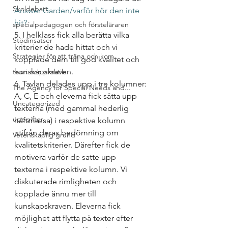
Skoldebatt
Answer Garden/varför hör den inte 
hit?
specialpedagogen och försteläraren
5. I helklass fick alla berätta vilka 
Stödinsatser
kriterier de hade hittat och vi 
Strategier för att träna och kom...
kopplade dem till god kvalitet och 
kunskapskraven.
teori och praktik
6. Tavlan delades upp i tre kolumner: 
The Agency for Special Needs and...
A, C, E och eleverna fick sätta upp 
Uncategorized
texterna (med gammal hederlig 
uppgifter
häftmassa) i respektive kolumn 
utifrån deras bedömning om 
Vetenskaplig grund
kvalitetskriterier. Därefter fick de 
motivera varför de satte upp 
texterna i respektive kolumn. Vi 
diskuterade rimligheten och 
kopplade ännu mer till 
kunskapskraven. Eleverna fick 
möjlighet att flytta på texter efter 