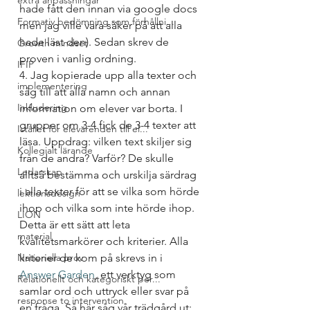
extra anpassningar
hade fått den innan via google docs 
Formativ bedömning som förhållni...
men jag ville vara säker på att alla 
hade läst den). Sedan skrev de 
Growth mindset
proven i vanlig ordning.
IFIP
4. Jag kopierade upp alla texter och 
implementering
såg till att alla namn och annan 
Inkludering
information om elever var borta. I 
grupper om 3-4 fick de 3-4 texter att 
Istället för elevärenden till el...
läsa. Uppdrag: vilken text skiljer sig 
Kollegialt lärande
från de andra? Varför? De skulle 
Ledarskap
alltså bestämma och urskilja särdrag 
i alla texter för att se vilka som hörde 
lektionsdesign
ihop och vilka som inte hörde ihop. 
LION
Detta är ett sätt att leta 
material
kvalitetsmarkörer och kriterier. Alla 
Nationella prov
kriterier de kom på skrevs in i 
Answer Garden
, ett verktyg som 
Relationellt och kategoriskt per...
samlar ord och uttryck eller svar på 
response to intervention
en fråga. Så här såg vår trädgård ut: 