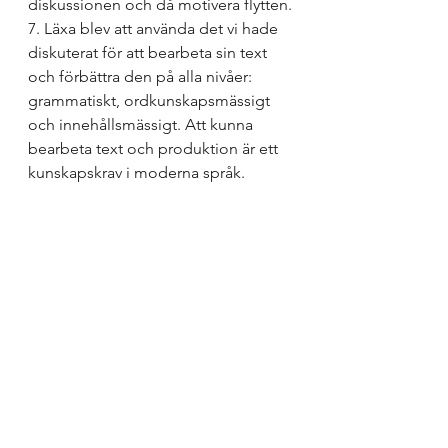
diskussionen och då motivera flytten.
7. Läxa blev att använda det vi hade 
diskuterat för att bearbeta sin text 
och förbättra den på alla nivåer: 
grammatiskt, ordkunskapsmässigt 
och innehållsmässigt. Att kunna 
bearbeta text och produktion är ett 
kunskapskrav i moderna språk.
Jag väntar på de bearbetade 
varianterna och tror och hoppas på 
fördjupad bedömningsförmåga hos 
eleverna och därmed förmåga att 
förbättra den egna produktionen på 
ett målmedvetet sätt.
Återkoppling för utveckling