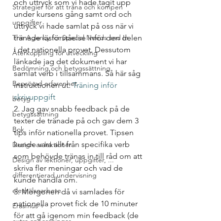
och uttryck som vi hade tagit upp 
Strategier för att träna och kompen
under kursens gång samt ord och 
uppgifter
uttryck vi hade samlat på oss när vi 
The Agency for Special Needs and In
tränade läsförståelse inför den delen 
i det nationella provet. Dessutom 
Återkoppling för utveckling
länkade jag det dokument vi har 
Bedömning och betygssättning
samlat verb i tillsammans. Så här såg 
Beprövad erfarenhet
instruktionen ut: 
Träning inför 
skrivuppgift
betyg
2. Jag gav snabb feedback på de 
betygssättning
texter de tränade på och gav dem 3 
Bok
tips inför nationella provet. Tipsen 
kunde vara allt från specifika verb 
Design av lektioner
som behövde tränas in till råd om att 
Design av lektioner, uppgifter, ...
skriva fler meningar och vad de 
differentierad undervisning
kunde handla om.
elevhälsoarbete
3. Morgonen då vi samlades för 
nationella provet fick de 10 minuter 
Erasmus +
för att gå igenom min feedback (de 