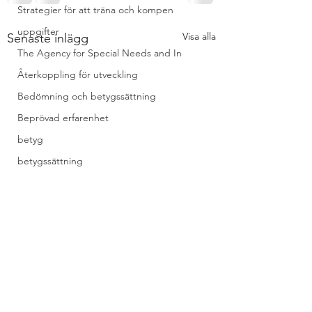
Strategier för att träna och kompen
uppgifter
Visa alla
Senaste inlägg
The Agency for Special Needs and In
Återkoppling för utveckling
Bedömning och betygssättning
Beprövad erfarenhet
betyg
betygssättning
Bok
Design av lektioner
Design av lektioner, uppgifter, ...
differentierad undervisning
elevhälsoarbete
Erasmus +