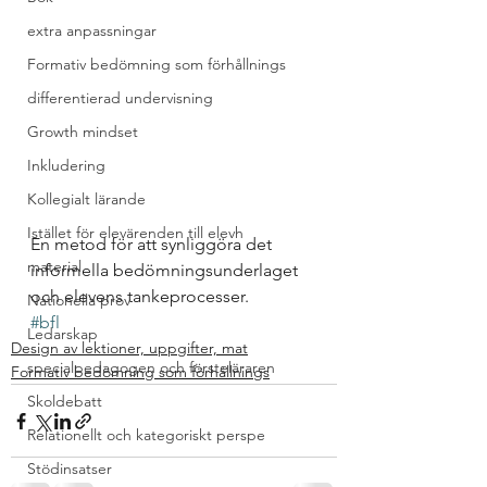
extra anpassningar
Formativ bedömning som förhållnings
differentierad undervisning
Growth mindset
Inkludering
Kollegialt lärande
Istället för elevärenden till elevh
En metod för att synliggöra det 
material
informella bedömningsunderlaget 
och elevens tankeprocesser.
Nationella prov
#bfl
Ledarskap
Design av lektioner, uppgifter, mat
specialpedagogen och försteläraren
Formativ bedömning som förhållnings
Skoldebatt
Relationellt och kategoriskt perspe
Stödinsatser