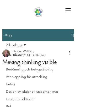
Inlägg
Alla inlägg
Helena Wallberg
Alla inlägg
10 feb. 2013
1 min läsning
Making thinking visible
betygssättning
Bedömning och betygssättning
Återkoppling för utveckling
betyg
Design av lektioner, uppgifter, mat
Design av lektioner
Bok