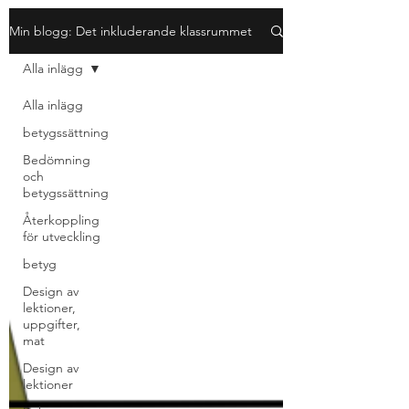
Min blogg: Det inkluderande klassrummet
Alla inlägg
Alla inlägg
betygssättning
Bedömning
och
betygssättning
Återkoppling
för utveckling
betyg
Design av
lektioner,
uppgifter,
mat
Design av
lektioner