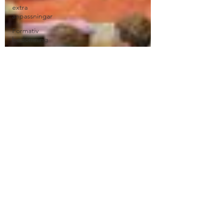
extra
anpassningar
Formativ
bedömning
som
förhållni...
Growth
mindset
IFIP
implementering
Inkludering
Istället för
elevärenden
till el...
Kollegialt
lärande
Ledarskap
lektionsdesign