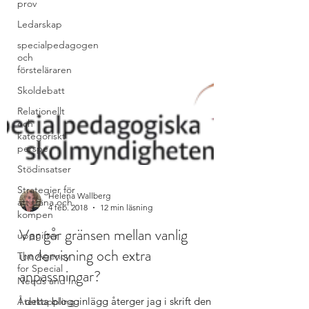
prov
Ledarskap
specialpedagogen
och
försteläraren
Skoldebatt
Relationellt
och
kategoriskt
perspe
Stödinsatser
Strategier för
att träna och
kompen
uppgifter
Helena Wallberg
4 feb. 2018
12 min läsning
The Agency
for Special
Var går gränsen mellan vanlig
Needs and In
undervisning och extra
Återkoppling