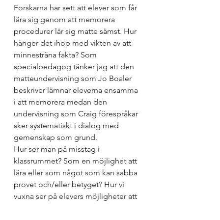
Forskarna har sett att elever som får 
lära sig genom att memorera 
procedurer lär sig matte sämst. Hur 
hänger det ihop med vikten av att 
minnesträna fakta? Som 
specialpedagog tänker jag att den 
matteundervisning som Jo Boaler 
beskriver lämnar eleverna ensamma 
i att memorera medan den 
undervisning som Craig förespråkar 
sker systematiskt i dialog med 
gemenskap som grund. 
Hur ser man på misstag i 
klassrummet? Som en möjlighet att 
lära eller som något som kan sabba 
provet och/eller betyget? Hur vi 
vuxna ser på elevers möjligheter att 
utvecklas och att sedan organisera 
undervisningen för att möjliggöra 