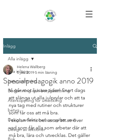
Inlägg
Alla inlägg
Helena Wallberg
Alla inlägg
5 jan. 2019
5 min läsning
Specialpedagogik anno 2019
betygssättning
Vi går mot ljusare tider! Snart dags 
Bedömning och betygssättning
att slänga ut alla julprylar och att ta 
Återkoppling för utveckling
nya tag med rutiner och strukturer 
betyg
som får oss att må bra. 
Design av lektioner, uppgifter, mat
I skolan finns behov av att se över 
vad som får alla som arbetar där att 
Design av lektioner
må bra, lära och utvecklas. Det gäller 
Bok