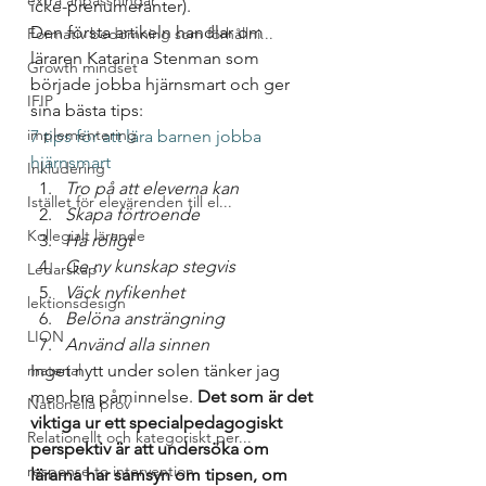
extra anpassningar
icke-prenumeranter). 
Den första artikeln handlar om 
Formativ bedömning som förhållni...
läraren Katarina Stenman som 
Growth mindset
började jobba hjärnsmart och ger 
IFIP
sina bästa tips:
implementering
7 tips för att lära barnen jobba 
hjärnsmart
Inkludering
Tro på att eleverna kan
Istället för elevärenden till el...
Skapa förtroende
Kollegialt lärande
Ha roligt
Ge ny kunskap stegvis
Ledarskap
Väck nyfikenhet
lektionsdesign
Belöna ansträngning
LION
Använd alla sinnen
material
Inget nytt under solen tänker jag 
men bra påminnelse. 
Det som är det 
Nationella prov
viktiga ur ett specialpedagogiskt 
Relationellt och kategoriskt per...
perspektiv är att undersöka om 
response to intervention
lärarna har samsyn om tipsen, om 