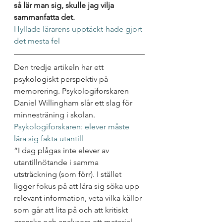
så lär man sig, skulle jag vilja 
sammanfatta det.
Hyllade lärarens upptäckt-hade gjort 
det mesta fel
Den tredje artikeln har ett 
psykologiskt perspektiv på 
memorering. Psykologiforskaren 
Daniel Willingham slår ett slag för 
minnesträning i skolan. 
Psykologiforskaren: elever måste 
lära sig fakta utantill
“I dag plågas inte elever av 
utantillnötande i samma 
utsträckning (som förr). I stället 
ligger fokus på att lära sig söka upp 
relevant information, veta vilka källor 
som går att lita på och att kritiskt 
granska och analysera ett material. 