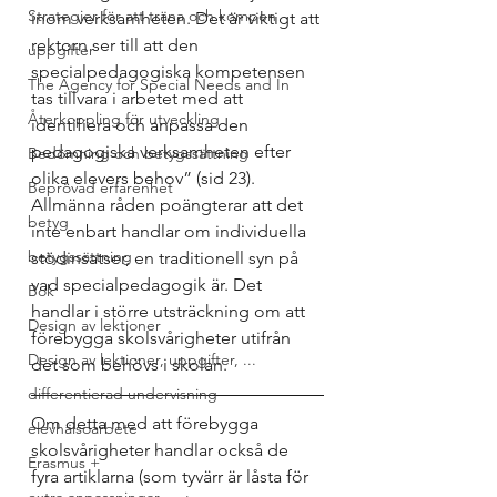
Strategier för att träna och kompen
inom verksamheten. Det är viktigt att 
rektorn ser till att den 
uppgifter
specialpedagogiska kompetensen 
The Agency for Special Needs and In
tas tillvara i arbetet med att 
Återkoppling för utveckling
identifiera och anpassa den 
pedagogiska verksamheten efter 
Bedömning och betygssättning
olika elevers behov” (sid 23).
Beprövad erfarenhet
Allmänna råden poängterar att det 
betyg
inte enbart handlar om individuella 
betygssättning
stödinsatser, en traditionell syn på 
vad specialpedagogik är. Det 
Bok
handlar i större utsträckning om att 
Design av lektioner
förebygga skolsvårigheter utifrån 
Design av lektioner, uppgifter, ...
det som behövs i skolan. 
differentierad undervisning
Om detta med att förebygga 
elevhälsoarbete
skolsvårigheter handlar också de 
Erasmus +
fyra artiklarna (som tyvärr är låsta för 