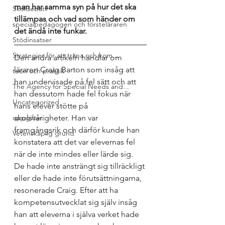
man har samma syn på hur det ska 
Skoldebatt
tillämpas och vad som händer om 
specialpedagogen och försteläraren
det ändå inte funkar.
Stödinsatser
Strategier för att träna och kom...
Den andra artikeln handlar om 
läraren Craig Barton som insåg att 
teori och praktik
han undervisade på fel sätt och att 
The Agency for Special Needs and...
han dessutom hade fel fokus när 
Uncategorized
hans elever stötte på 
uppgifter
skolsvårigheter. Han var 
framgångsrik och därför kunde han 
Vetenskaplig grund
konstatera att det var elevernas fel 
när de inte mindes eller lärde sig. 
De hade inte ansträngt sig tillräckligt 
eller de hade inte förutsättningarna, 
resonerade Craig. Efter att ha 
kompetensutvecklat sig själv insåg 
han att eleverna i själva verket hade 