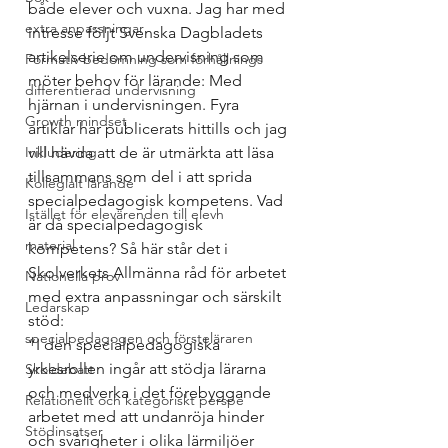
både elever och vuxna. Jag har med 
extra anpassningar
intresse följt Svenska Dagbladets 
artikelserie om undervisning som 
Formativ bedömning som förhållnings
möter behov för lärande: Med 
differentierad undervisning
hjärnan i undervisningen. Fyra 
Growth mindset
artiklar har publicerats hittills och jag 
Inkludering
vill hävda att de är utmärkta att läsa 
tillsammans som del i att sprida 
Kollegialt lärande
specialpedagogisk kompetens. Vad 
Istället för elevärenden till elevh
är då specialpedagogisk 
material
kompetens? Så här står det i 
Skolverkets Allmänna råd för arbetet 
Nationella prov
med extra anpassningar och särskilt 
Ledarskap
stöd: 
specialpedagogen och försteläraren
“I den specialpedagogiska 
yrkesrollen ingår att stödja lärarna 
Skoldebatt
och medverka i det förebyggande 
Relationellt och kategoriskt perspe
arbetet med att undanröja hinder 
Stödinsatser
och svårigheter i olika lärmiljöer 