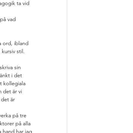
agogik ta vid 
på vad 
 ord, ibland 
ursiv stil. 
kriva sin 
änkt i det 
 kollegiala 
det är vi 
det är 
erka på tre 
ktorer på alla 
a hand har jag 