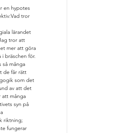
r en hypotes 
ktiv:Vad tror 
giala lärandet 
Jag tror att 
ket mer att göra 
i bräschen för. 
ns så många 
 de får rätt 
agogik som det 
nd av att det 
r att många 
tivets syn på 
a 
 riktning; 
te fungerar 