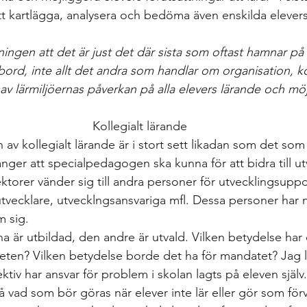
 kartlägga, analysera och bedöma även enskilda elevers
ingen att det är just det där sista som oftast hamnar på 
ord, inte allt det andra som handlar om organisation, 
 av lärmiljöernas påverkan på alla elevers lärande och möjl
Kollegialt lärande
n av kollegialt lärande är i stort sett likadan som det som
er att specialpedagogen ska kunna för att bidra till ut
ktorer vänder sig till andra personer för utvecklingsuppd
sutvecklare, utvecklngsansvariga mfl. Dessa personer har 
 sig. 
a är utbildad, den andre är utvald. Vilken betydelse har 
ten? Vilken betydelse borde det ha för mandatet? Jag l
pektiv har ansvar för problem i skolan lagts på eleven själ
å vad som bör göras när elever inte lär eller gör som för