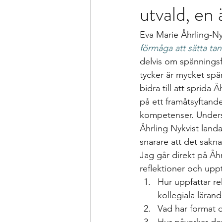
utvald, en 
Formativ bedömning som förhållnin
Eva Marie Åhrling-Ny
Kollegialt lärande
Istället för 
förmåga att sätta tank
delvis om spänningsf
tycker är mycket spän
specialpedagogen och förstelärare
bidra till att sprida 
på ett framåtsyftand
kompetenser. Undersö
Strategier för att träna och kompen
Åhrling Nykvist landa
snarare att det sakna
Jag går direkt på Åhr
Bedömning och betygssättning
reflektioner och uppt
Hur uppfattar re
kollegiala lärand
Vad har format 