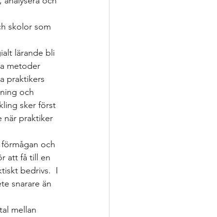
 analysera och 
 
ch skolor som 
alt lärande bli 
lla metoder 
a praktikers 
dning och 
ling sker först 
 när praktiker 
ar förmågan och 
tt få till en 
skt bedrivs.  I 
te snarare än 
tal mellan 