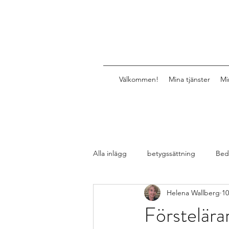
Välkommen!
Mina tjänster
Mi
Alla inlägg
betygssättning
Bed
Helena Wallberg
10
Design av lektioner, uppgifter, mat
Förstelära