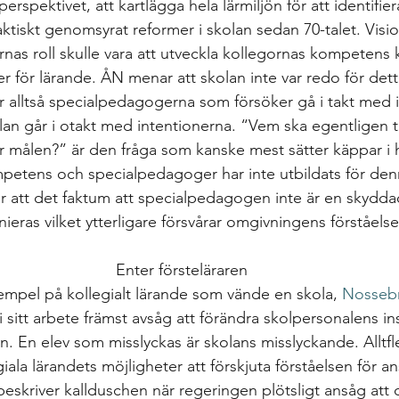
spektivet, att kartlägga hela lärmiljön för att identifiera
aktiskt genomsyrat reformer i skolan sedan 70-talet. Visi
nas roll skulle vara att utveckla kollegornas kompetens 
 för lärande. ÅN menar att skolan inte var redo för dett
 är alltså specialpedagogerna som försöker gå i takt med 
an går i otakt med intentionerna. “Vem ska egentligen 
r målen?” är den fråga som kanske mest sätter käppar i hj
mpetens och specialpedagoger har inte utbildats för den
 att det faktum att specialpedagogen inte är en skyddad 
inieras vilket ytterligare försvårar omgivningens förståelse
Enter försteläraren
xempel på kollegialt lärande som vände en skola, 
Nossebr
 sitt arbete främst avsåg att förändra skolpersonalens instä
. En elev som misslyckas är skolans misslyckande. Alltfle
ala lärandets möjligheter att förskjuta förståelsen för an
beskriver kallduschen när regeringen plötsligt ansåg att