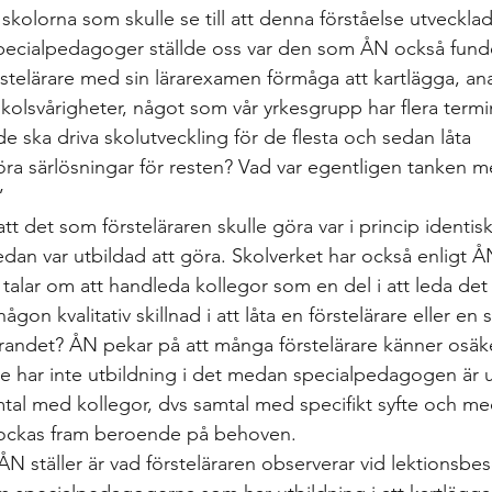
skolorna som skulle se till att denna förståelse utveckla
ecialpedagoger ställde oss var den som ÅN också fund
örstelärare med sin lärarexamen förmåga att kartlägga, an
skolsvårigheter, något som vår yrkesgrupp har flera termi
 de ska driva skolutveckling för de flesta och sedan låta 
a särlösningar för resten? Vad var egentligen tanken m
” 
t det som försteläraren skulle göra var i princip identis
an var utbildad att göra. Skolverket har också enligt ÅN
talar om att handleda kollegor som en del i att leda det 
någon kvalitativ skillnad i att låta en förstelärare eller e
ärandet? ÅN pekar på att många förstelärare känner osäke
e har inte utbildning i det medan specialpedagogen är ut
mtal med kollegor, dvs samtal med specifikt syfte och me
ockas fram beroende på behoven. 
N ställer är vad försteläraren observerar vid lektionsbe