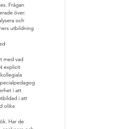
des. Frågan 
erade över: 
alysera och 
ners utbildning 
ed 
kt med vad 
 explicit 
kollegiala 
n specialpedagog 
rhet i att 
bildad i att 
d olika 
sök. Har de 