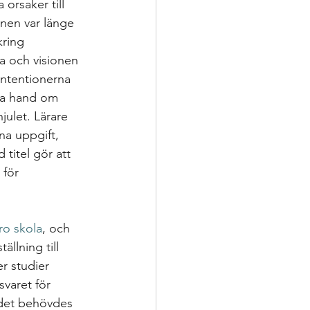
 orsaker till 
onen var länge 
kring 
a och visionen 
intentionerna 
ta hand om 
ulet. Lärare 
na uppgift, 
titel gör att 
 för 
o skola
, och 
llning till 
r studier 
svaret för 
 det behövdes 