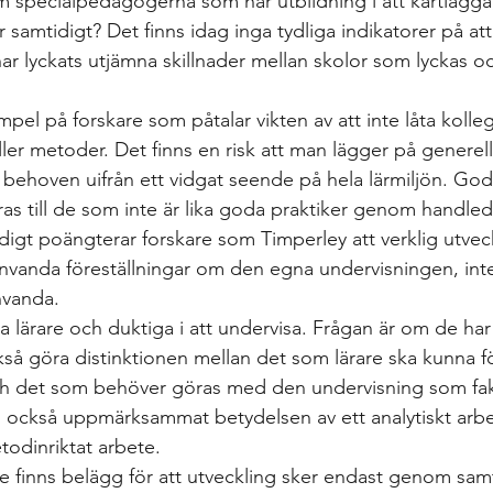
specialpedagogerna som har utbildning i att kartlägga,
samtidigt? Det finns idag inga tydliga indikatorer på att
har lyckats utjämna skillnader mellan skolor som lyckas o
pel på forskare som påtalar vikten av att inte låta kollegi
ller metoder. Det finns en risk att man lägger på genere
ll behoven uifrån ett vidgat seende på hela lärmiljön. God
as till de som inte är lika goda praktiker genom handle
digt poängterar forskare som Timperley att verklig utveck
 invanda föreställningar om den egna undervisningen, inte
nvanda. 
na lärare och duktiga i att undervisa. Frågan är om de h
 göra distinktionen mellan det som lärare ska kunna för a
h det som behöver göras med den undervisning som fakti
h
 också uppmärksammat betydelsen av ett analytiskt arbe
etodinriktat arbete. 
te finns belägg för att utveckling sker endast genom sam