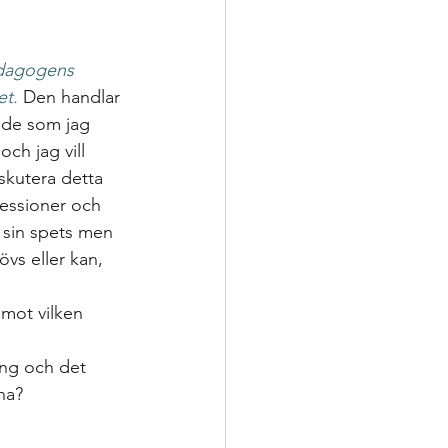
ering
dagogens 
p
et.
Den handlar 
åde som jag 
ch jag vill 
nsatser
iskutera detta 
fessioner och 
 sin spets men 
oppling för utveckling
övs eller kan, 
 mot vilken 
ing och det 
rna?