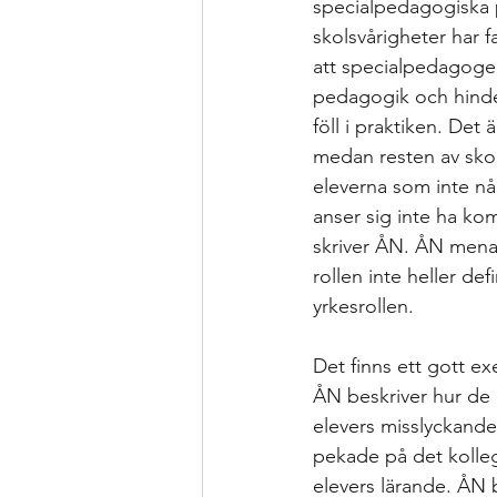
specialpedagogiska per
skolsvårigheter har f
att specialpedagoger
pedagogik och hinder
föll i praktiken. Det
medan resten av skol
eleverna som inte nå
anser sig inte ha ko
skriver ÅN. ÅN menar
rollen inte heller def
yrkesrollen. 
Det finns ett gott e
ÅN beskriver hur de i
elevers misslyckanden
pekade på det kollegi
elevers lärande. ÅN 