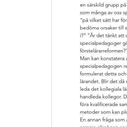
en särskild grupp på 
som många av oss sp
“på vilket sätt har f
bedöma orsaker till 
i?” “Är det tänkt att
specialpedagoger gör
förstelärarreformen?
Man kan konstatera at
specialpedagogen red
formulerat detta och 
lärandet. Blir det då 
leda det kollegiala l
handleda kollegor. D
föra kvalificerade sa
metoder som kan pl
En annan fråga som Å