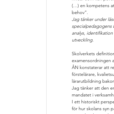
(…) en kompetens att
behov”. 
Jag tänker under läsn
specialpedagogens b
analys, identifikation
utveckling. 
Skolverkets definitio
examensordningen ang
ÅN konstaterar att re
förstelärare, kvaliet
lärarutbildning bakom
Jag tänker att den en
mandatet i verksamhe
I ett historiskt pers
för hur skolans syn p