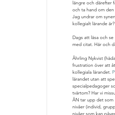
längre och därefter f
och ta hand om den b
Jag undrar om synen
kollegialt lärande är?
Dags att läsa och s
med citat. Här och dä
Åhrling Nykvist (häda
frustration över att å
kollegiala lärandet. 
P
lärandet utan att sp
specialpedagoger som
tvärtom? Har vi miss
ÅN tar upp det som e
nivåer (individ, grupp
nivåer som kan påverk