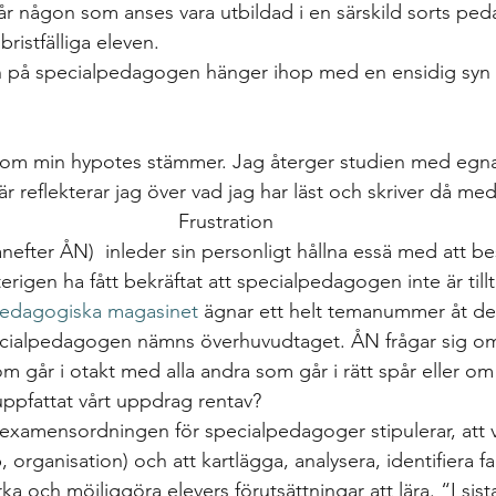
år någon som anses vara utbildad i en särskild sorts ped
ristfälliga eleven.
 på specialpedagogen hänger ihop med en ensidig syn 
 
e om min hypotes stämmer. Jag återger studien med egna
r reflekterar jag över vad jag har läst och skriver då med k
Frustration
nefter ÅN)  inleder sin personligt hållna essä med att bes
terigen ha fått bekräftat att specialpedagogen inte är tillt
edagogiska magasinet
 ägnar ett helt temanummer åt det
ecialpedagogen nämns överhuvudtaget. ÅN frågar sig om 
 går i otakt med alla andra som går i rätt spår eller om 
uppfattat vårt uppdrag rentav? 
xamensordningen för specialpedagoger stipulerar, att v
, organisation) och att kartlägga, analysera, identifiera fa
a och möjliggöra elevers förutsättningar att lära. “I sist