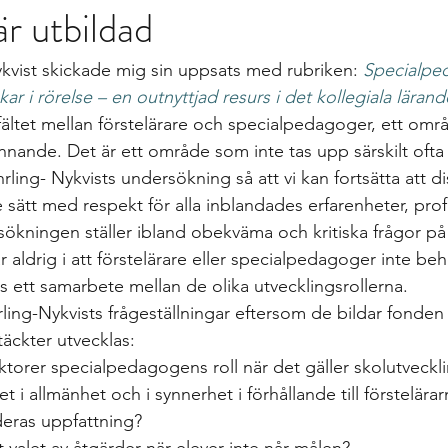
är utbildad
gs
differentierad undervisning
Growth mindset
Inklud
kvist skickade mig sin uppsats med rubriken: 
Specialpe
elevärenden till elevh
material
Nationella prov
Ledarska
ar i rörelse – en outnyttjad resurs i det kollegiala lärand
ältet mellan förstelärare och specialpedagoger, ett omr
nande. Det är ett område som inte tas upp särskilt ofta o
n
Skoldebatt
Relationellt och kategoriskt perspe
Stödi
Åhrling- Nykvists undersökning så att vi kan fortsätta att d
e sätt med respekt för alla inblandades erfarenheter, pro
kningen ställer ibland obekväma och kritiska frågor på
uppgifter
The Agency for Special Needs and In
Återk
r aldrig i att förstelärare eller specialpedagoger inte beh
s ett samarbete mellan de olika utvecklingsrollerna.
ling-Nykvists frågeställningar eftersom de bildar fonden
Beprövad erfarenhet
betyg
betygssättning
Bok
äckter utvecklas: 
ktorer specialpedagogens roll när det gäller skolutveckl
et i allmänhet och i synnerhet i förhållande till förstelära
deras uppfattning?