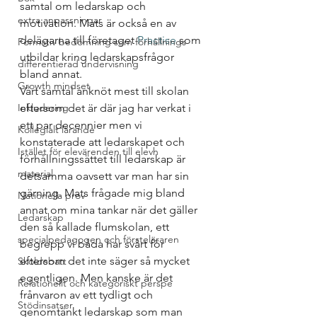
samtal om ledarskap och 
extra anpassningar
motivation. Mats är också en av 
delägarna till företaget 
Practise
 som 
Formativ bedömning som förhållnings
utbildar kring ledarskapsfrågor 
differentierad undervisning
bland annat.
Growth mindset
Vårt samtal anknöt mest till skolan 
Inkludering
eftersom det är där jag har verkat i 
ett par decennier men vi 
Kollegialt lärande
konstaterade att ledarskapet och 
Istället för elevärenden till elevh
förhållningssättet till ledarskap är 
material
detsamma oavsett var man har sin 
gärning. Mats frågade mig bland 
Nationella prov
annat om mina tankar när det gäller 
Ledarskap
den så kallade flumskolan, ett 
specialpedagogen och försteläraren
begrepp vi båda har svårt för 
eftersom det inte säger så mycket 
Skoldebatt
egentligen. Men kanske är det 
Relationellt och kategoriskt perspe
frånvaron av ett tydligt och 
Stödinsatser
genomtänkt ledarskap som man 