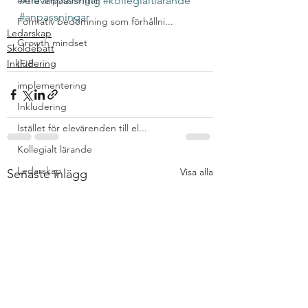
extra anpassningar
#elevanpassning
#kollegialtlärande
#anpassningar
Formativ bedömning som förhållni...
Ledarskap
Growth mindset
Skoldebatt
Inkludering
IFIP
implementering
Inkludering
Istället för elevärenden till el...
Kollegialt lärande
Ledarskap
Visa alla
Senaste inlägg
lektionsdesign
LION
material
Nationella prov
Relationellt och kategoriskt per...
response to intervention