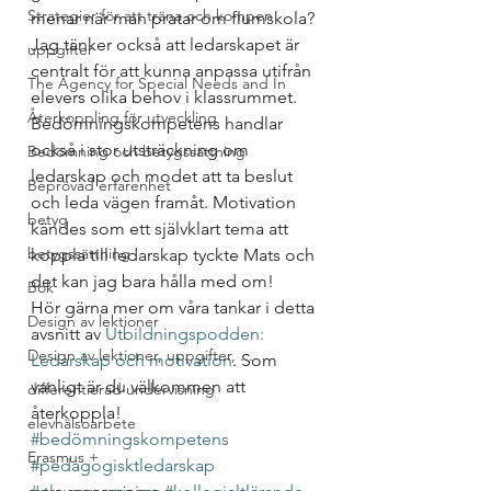
Strategier för att träna och kompen
menar när man pratar om flumskola?
Jag tänker också att ledarskapet är 
uppgifter
centralt för att kunna anpassa utifrån 
The Agency for Special Needs and In
elevers olika behov i klassrummet. 
Återkoppling för utveckling
Bedömningskompetens handlar 
också i stor utsträckning om 
Bedömning och betygssättning
ledarskap och modet att ta beslut 
Beprövad erfarenhet
och leda vägen framåt. Motivation 
betyg
kändes som ett självklart tema att 
betygssättning
koppla till ledarskap tyckte Mats och 
det kan jag bara hålla med om!
Bok
Hör gärna mer om våra tankar i detta 
Design av lektioner
avsnitt av 
Utbildningspodden: 
Design av lektioner, uppgifter, ...
Ledarskap och motivation
. Som 
vanligt är du välkommen att 
differentierad undervisning
återkoppla!
elevhälsoarbete
#bedömningskompetens
Erasmus +
#pedagogisktledarskap