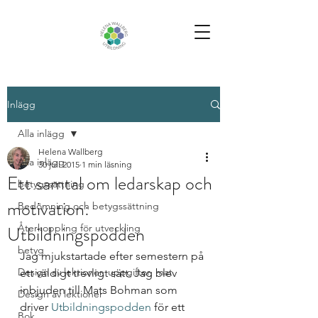
Inlägg
Alla inlägg
Helena Wallberg
Alla inlägg
30 juli 2015
1 min läsning
Ett samtal om ledarskap och
betygssättning
motivation:
Bedömning och betygssättning
Utbildningspodden
Återkoppling för utveckling
betyg
Jag mjukstartade efter semestern på 
Design av lektioner, uppgifter, mat
ett väldigt trevligt sätt. Jag blev 
inbjuden till Mats Bohman som 
Design av lektioner
driver 
Utbildningspodden
 för ett 
Bok