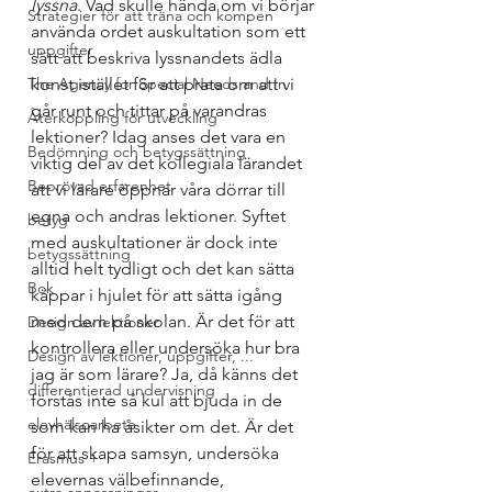
lyssna
. Vad skulle hända om vi börjar 
Strategier för att träna och kompen
använda ordet auskultation som ett 
uppgifter
sätt att beskriva lyssnandets ädla 
The Agency for Special Needs and In
konst istället för att prata om att vi 
går runt och tittar på varandras 
Återkoppling för utveckling
lektioner? Idag anses det vara en 
Bedömning och betygssättning
viktig del av det kollegiala lärandet 
Beprövad erfarenhet
att vi lärare öppnar våra dörrar till 
egna och andras lektioner. Syftet 
betyg
med auskultationer är dock inte 
betygssättning
alltid helt tydligt och det kan sätta 
Bok
käppar i hjulet för att sätta igång 
med dem på skolan. Är det för att 
Design av lektioner
kontrollera eller undersöka hur bra 
Design av lektioner, uppgifter, ...
jag är som lärare? Ja, då känns det 
differentierad undervisning
förstås inte så kul att bjuda in de 
elevhälsoarbete
som kan ha åsikter om det. Är det 
för att skapa samsyn, undersöka 
Erasmus +
elevernas välbefinnande, 