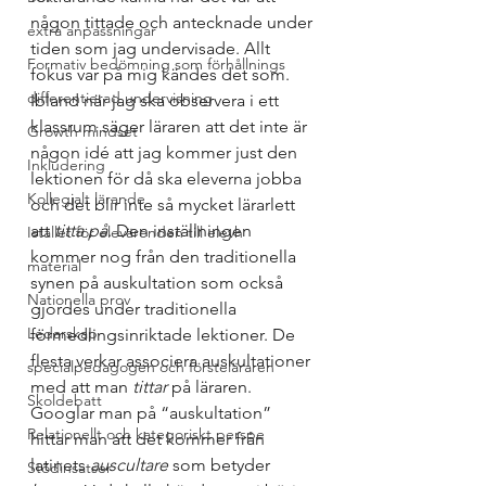
någon tittade och antecknade under 
extra anpassningar
tiden som jag undervisade. Allt 
Formativ bedömning som förhållnings
fokus var på mig kändes det som. 
differentierad undervisning
Ibland när jag ska observera i ett 
klassrum säger läraren att det inte är 
Growth mindset
någon idé att jag kommer just den 
Inkludering
lektionen för då ska eleverna jobba 
Kollegialt lärande
och det blir inte så mycket lärarlett 
att 
titta på
. Den inställningen 
Istället för elevärenden till elevh
kommer nog från den traditionella 
material
synen på auskultation som också 
Nationella prov
gjordes under traditionella 
Ledarskap
förmedlingsinriktade lektioner. De 
flesta verkar associera auskultationer 
specialpedagogen och försteläraren
med att man 
tittar
 på läraren.
Skoldebatt
Googlar man på “auskultation” 
Relationellt och kategoriskt perspe
hittar man att det kommer från 
latinets 
auscultare
 som betyder 
Stödinsatser