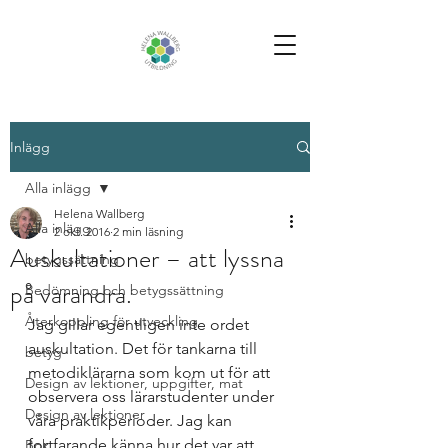
Inlägg
Alla inlägg
Helena Wallberg
Alla inlägg
2 okt. 2016
2 min läsning
Auskultationer – att lyssna
betygssättning
på varandra.
Bedömning och betygssättning
Återkoppling för utveckling
Jag gillar egentligen inte ordet 
auskultation. Det för tankarna till 
betyg
metodiklärarna som kom ut för att 
Design av lektioner, uppgifter, mat
observera oss lärarstudenter under 
Design av lektioner
våra praktikperioder. Jag kan 
fortfarande känna hur det var att 
Bok