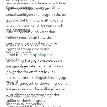
extra anpassningar
engagemang och lärande och ta ett 
Formativ bedömning som förhållni...
gemensamt ansvar för att 
undervisningen ska fungera? Ja, då 
Growth mindset
kanske det blir lättare att få igång 
IFIP
auskultationerna. Vi 
lyssnar
 in och 
implementering
efteråt 
lyssnar
 vi på varandras 
Inkludering
reflektioner för att hitta det 
gemensamma språket och de 
Istället för elevärenden till el...
gemensamma visionerna. 
Kollegialt lärande
I min bok 
Återkoppling för 
Ledarskap
utveckling
 har jag konstruerat en 
möjlig observationsmall som kan 
lektionsdesign
användas för att få ett fokus i 
LION
auskultationer kollegialt.Den bygger 
material
på framgångsrik undervisning och är 
Nationella prov
säkert snarlik andra mallar eftersom 
vi är alltmer samstämda när det 
Relationellt och kategoriskt per...
gäller undervisningens 
response to intervention
framgångsfaktorer och fallgropar. 