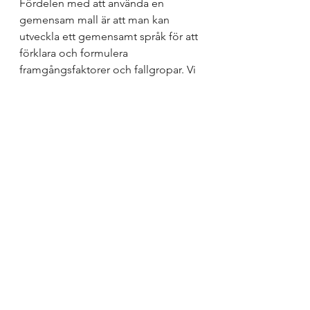
Fördelen med att använda en 
gemensam mall är att man kan 
utveckla ett gemensamt språk för att 
förklara och formulera 
framgångsfaktorer och fallgropar. Vi 
lär oss att 
lyssna
 på varandra. 
Auskultationer är ett bra verktyg för 
att utveckla en kultur där alla elever 
är allas ansvar och där vi lyssnar på 
varandras perspektiv för att hitta 
framgångsfaktorer för elevers 
lärande. 
#auskultation
#feedback
#framåtsyftandeåterkoppling
#kollegialtlärande
#kultur
Ledarskap
Inkludering
Growth mindset