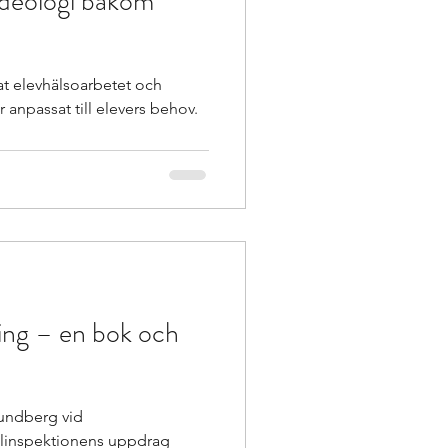
Ideologi bakom
at elevhälsoarbetet och
r anpassat till elevers behov.
ing – en bok och
undberg vid
kolinspektionens uppdrag