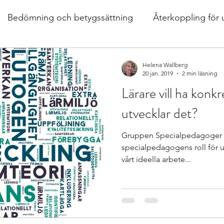
Bedömning och betygssättning
Återkoppling för 
er, mat
Design av lektioner
Bok
extra anpas
Helena Wallberg
20 jan. 2019
2 min läsning
Lärare vill ha konk
hållnings
differentierad undervisning
Growth m
utvecklar det?
Gruppen Specialpedagoger för
ärande
Istället för elevärenden till elevh
material
specialpedagogens roll för ut
vårt ideella arbete...
ogen och försteläraren
Skoldebatt
 perspe
Stödinsatser
Strategier för att träna o