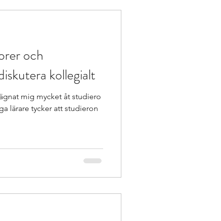
torer och
iskutera kollegialt
ing
Bok
ägnat mig mycket åt studiero
a lärare tycker att studieron