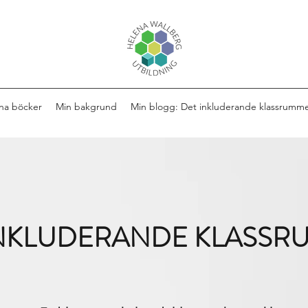
na böcker
Min bakgrund
Min blogg: Det inkluderande klassrumm
INKLUDERANDE KLASSR