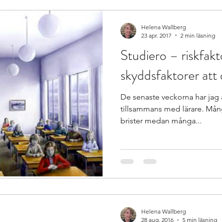
Helena Wallberg
r Special Needs and In
Återkoppling för utveckling
23 apr. 2017
2 min läsning
Studiero – riskfak
skyddsfaktorer att d
ing
Beprövad erfarenhet
betyg
betygssättn
De senaste veckorna har jag 
tillsammans med lärare. Mång
brister medan många...
Helena Wallberg
28 aug. 2016
5 min läsning