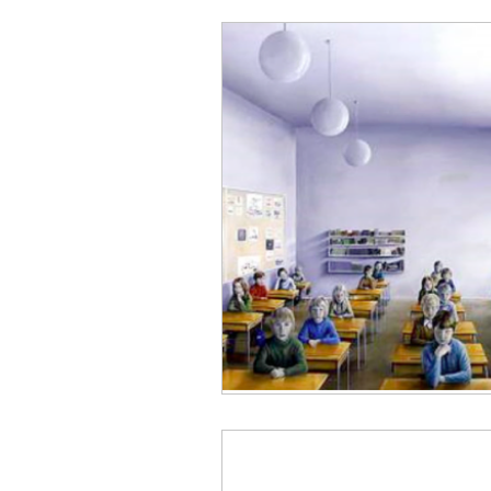
uppgifter
The Agency fo
Bedömning och betygssättn