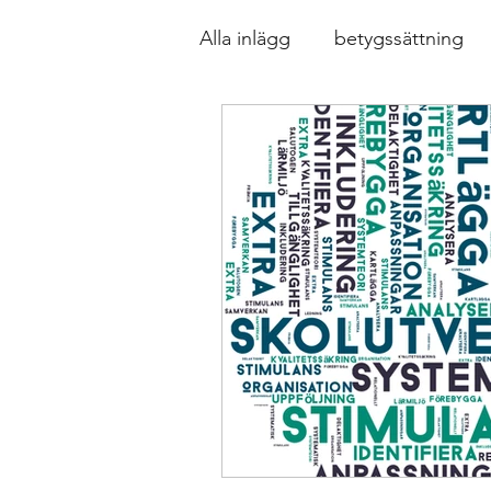
Alla inlägg
betygssättning
Design av lektioner, uppgift
Formativ bedömning som för
Inkludering
Kollegialt l
Ledarskap
specialpedag
Relationellt och kategoriskt