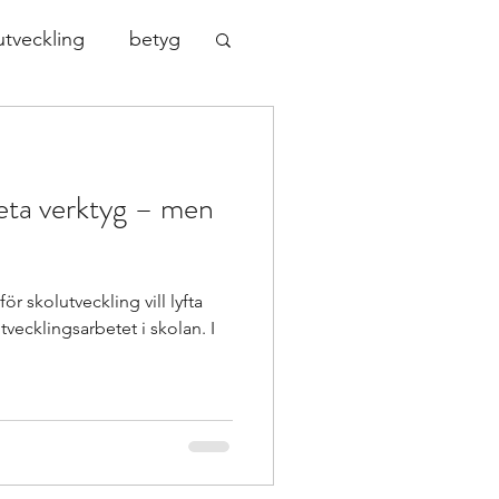
utveckling
betyg
sningar
reta verktyg – men
indset
 skolutveckling vill lyfta
Nationella prov
vecklingsarbetet i skolan. I
ch kompen