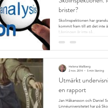
Skolinspektionen. 
brister?
Skolinspektionen har gransk
kommit fram till att det inte ä
Läsningen är inte så...
Helena Wallberg
2 nov. 2014
5 min läsning
Utmärkt undervisn
en rapport
Jan Håkansson och Daniel S
Linnéuniversitetet har på S