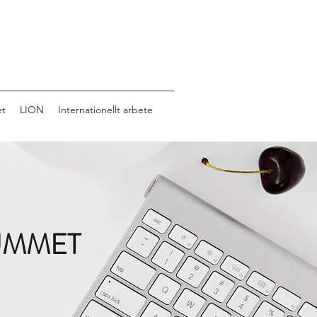
et
LION
Internationellt arbete
UMMET