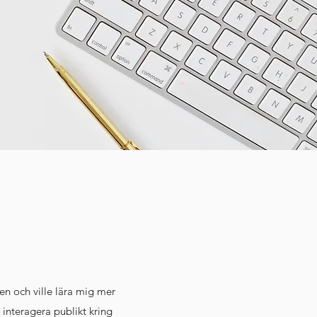
n och ville lära mig mer
interagera publikt kring