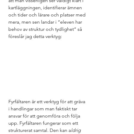
att man visserligen ser väldigt klart i 
kartläggningen, identifierar ämnen 
och tider och lärare och platser med 
mera, men sen landar i “eleven har 
behov av struktur och tydlighet” så 
föreslår jag detta verktyg: 
Fyrfältaren är ett verktyg för att gräva 
i handlingar som man faktiskt tar 
ansvar för att genomföra och följa 
upp. Fyrfältaren fungerar som ett 
strukturerat samtal. Den kan a
ldrig 