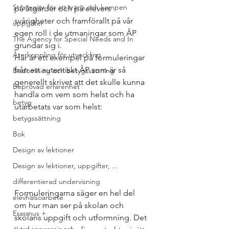
Strategier för att träna och kompen
på åtgärder och på elevers 
svårigheter och framförallt på vår 
uppgifter
egen roll i de utmaningar som ÅP 
The Agency for Special Needs and In
grundar sig i.  
Återkoppling för utveckling
Här är ett exempel på formuleringar 
från ett autentiskt ÅP som är så 
Bedömning och betygssättning
generellt skrivet att det skulle kunna 
Beprövad erfarenhet
handla om vem som helst och ha 
betyg
utarbetats var som helst:  
betygssättning
Bok
Design av lektioner
Design av lektioner, uppgifter, ...
differentierad undervisning
Formuleringarna säger en hel del 
elevhälsoarbete
om hur man ser på skolan och 
Erasmus +
skolans uppgift och utformning. Det 