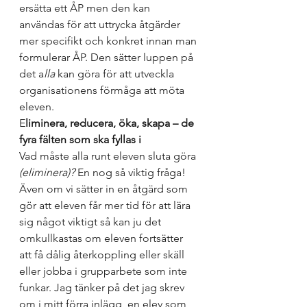
ersätta ett ÅP men den kan 
användas för att uttrycka åtgärder 
mer specifikt och konkret innan man 
formulerar ÅP. Den sätter luppen på 
det a
lla 
kan göra för att utveckla 
organisationens förmåga att möta 
eleven. 
E
liminera, reducera, öka, skapa – de 
fyra fälten som ska fyllas i 
Vad måste alla runt eleven sluta göra 
(eliminera)?
 En nog så viktig fråga! 
Även om vi sätter in en åtgärd som 
gör att eleven får mer tid för att lära 
sig något viktigt så kan ju det 
omkullkastas om eleven fortsätter 
att få dålig återkoppling eller skäll 
eller jobba i grupparbete som inte 
funkar. Jag tänker på det jag skrev 
om i mitt förra inlägg, en elev som 