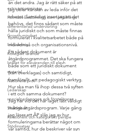
än det andra. Jag är rätt säker på att 
extra anpassningar
jag delar känslan av leda inför det 
arbetet. Samtidigt inser jag att det 
Formativ bedömning som förhållnings
behövs, det finns sådant som måste 
differentierad undervisning
hålla juridiskt och som måste finnas 
Growth mindset
formulerat i kvalitetsarbetet både på 
Inkludering
individnivå och organisationsnivå.  
Ett sådant dokument är 
Kollegialt lärande
åtgärdprogrammet. Det ska fungera 
Istället för elevärenden till elevh
både som ett juridiskt dokument 
material
(kan överklagas) och samtidigt, 
framförallt, ett pedagogiskt verktyg. 
Nationella prov
Hur ska man få ihop dessa två syften 
Ledarskap
i ett och samma dokument?  
specialpedagogen och försteläraren
Jag har vid det här laget läst väldigt 
många åtgärdsprogram. Varje gång 
Skoldebatt
jag läser ett ÅP slås jag av hur 
Relationellt och kategoriskt perspe
formuleringarna berättar något om 
Stödinsatser
vår samtid, hur de beskriver vår syn 