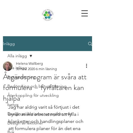
Inlägg
Alla inlägg
Helena Wallberg
Alla inlägg
30 nov. 2020
6 min läsning
Åtgärdsprogram är svåra att
betygssättning
formulera – fyrfältaren kan
Bedömning och betygssättning
hjälpa
Återkoppling för utveckling
betyg
Jag har aldrig varit så förtjust i det 
Design av lektioner, uppgifter, mat
byråkratiska arbetet med att fylla i 
blanketter och handlingsplaner och 
Design av lektioner
att formulera planer för än det ena 
Bok