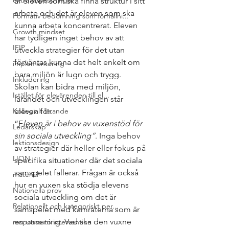
extra anpassningar
är eleven som ska finna struktur i sitt 
arbete och det är eleven som ska 
Formativ bedömning som förhållni...
kunna arbeta koncentrerat. Eleven 
Growth mindset
har tydligen inget behov av att 
IFIP
utveckla strategier för det utan 
förväntas kunna det helt enkelt om 
implementering
bara miljön är lugn och trygg. 
Inkludering
Skolan kan bidra med miljön, 
Istället för elevärenden till el...
lärandet och utvecklingen står 
Kollegialt lärande
eleven för.  
“E
leven är i behov av vuxenstöd för 
Ledarskap
sin sociala utveckling“
. Inga behov 
lektionsdesign
av strategier där heller eller fokus på 
LION
specifika situationer där det sociala 
samspelet fallerar. Frågan är också 
material
hur en vuxen ska stödja elevens 
Nationella prov
sociala utveckling om det är 
Relationellt och kategoriskt per...
samspelet med kamraterna som är 
en utmaning. Vad ska den vuxne 
response to intervention