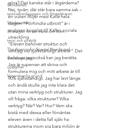
göra? Det kanske står i åtgärderna? 
Skoldebatt
Nej, tyvärr, där står bara samma sak – 
specialpedagogen och försteläraren
en vuxen följer med K
alle 
hela 
Stödinsatser
dagen. “F
örhindra utbrott”
 är i 
analysen kopplat till Kalles sociala 
Strategier för att träna och kom...
utveckling.  
teori och praktik
“E
leven behöver struktur och 
The Agency for Special Needs and...
verktyg vid självständigt arbete“
. Det 
behöver jag också kan jag berätta. 
Uncategorized
Jag är supervan att skriva och 
uppgifter
formulera mig och mitt arbete är till 
Vetenskaplig grund
90% självständigt. Jag har levt länge 
och ändå skulle jag inte klara det 
utan mina verktyg och strukturer. Jag 
vill fråga: vilka strukturer? Vilka 
verktyg? När? Var? Hur? Vem ska 
bistå med dessa eller förväntas 
eleven även i detta fall själv ha 
strukturerna inom sig bara miljön är 