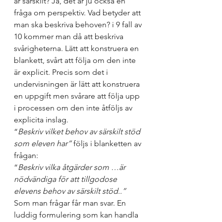
är särskilt? Ja, det är ju också en 
fråga om perspektiv. Vad betyder att 
man ska beskriva behoven? i 9 fall av 
10 kommer man då att beskriva 
svårigheterna. Lätt att konstruera en 
blankett, svårt att följa om den inte 
är explicit. Precis som det i 
undervisningen är lätt att konstruera 
en uppgift men svårare att följa upp 
i processen om den inte åtföljs av 
explicita inslag.  
“
Beskriv vilket behov av särskilt stöd 
som eleven har” 
följs i blanketten av 
frågan: 
“
Beskriv vilka åtgärder som …är 
nödvändiga för att tillgodose 
elevens behov av särskilt stöd..” 
Som man frågar får man svar. En 
luddig formulering som kan handla 