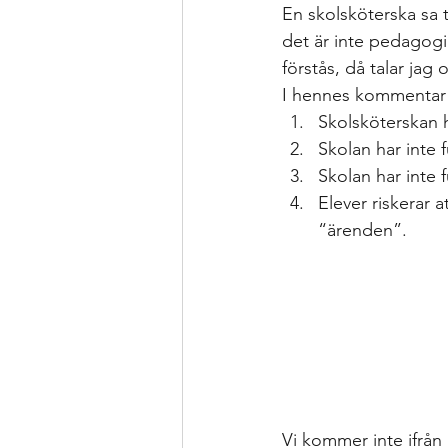
Formativ bedömning som förhållnin
En skolsköterska sa t
det är inte pedagogi
förstås, då talar jag
Kollegialt lärande
Istället för 
I hennes kommentar k
Skolsköterskan h
Skolan har inte 
specialpedagogen och förstelärare
Skolan har inte 
Elever riskerar a
“ärenden”. 
Strategier för att träna och kompen
Bedömning och betygssättning
Vi kommer inte ifrån