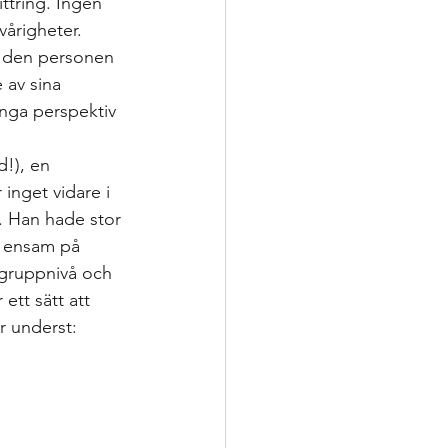
ttring. Ingen 
vårigheter. 
t den personen 
 av sina 
många perspektiv 
d!), en 
inget vidare i 
. Han hade stor 
a ensam på 
, gruppnivå och 
ett sätt att 
r underst: 