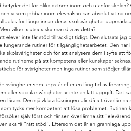
 betyder det för olika aktörer inom och utanför skolan? 
nt och vi som jobbar inom elevhälsan kan absolut vittna o
alldeles för länge innan deras skolsvårigheter uppmärks
Men vilken slutsats ska man dra av detta? 
tt elever inte får stöd tillräckligt tidigt. Den slutsats jag 
e fungerande rutiner för tillgänglighetsarbetet. Den har
cka skolsvårigheter och för att analysera dem i syfte att f
tande rutinerna på att kompetens eller kunskaper saknas. 
tåelse för svårigheter men inga rutiner som stödjer till
 svårigheter som uppstår efter en lång tid av förvirring, 
 eller sociala svårigheter är inte en lätt uppgift. Det ka
n lärare. Den självklara lösningen blir då att överlämna sv
som tycks mer kompetent att lösa problemet. Rutinen k
försöker själv först och får sen överlämna sitt “elevärende
even ska få “rätt stöd”. Eftersom det är en grannlaga uppg