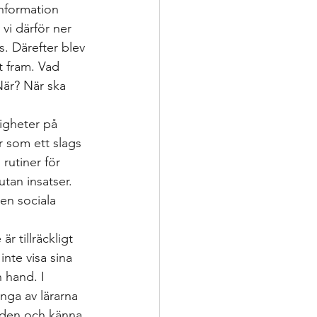
information 
vi därför ner 
s. Därefter blev 
t fram. Vad 
är? När ska 
igheter på 
r som ett slags 
 rutiner för 
tan insatser. 
en sociala 
r tillräckligt 
inte visa sina 
 hand. I 
nga av lärarna 
 den och känna 