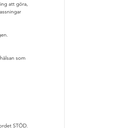
ering
ing att göra, 
assningar 
p
gen.
nsatser
evhälsan som 
oppling för utveckling
 ordet STÖD. 