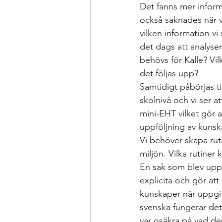
Det fanns mer inform
också saknades när v
vilken information vi
det dags att analyser
behövs för Kalle? Vi
det följas upp? 
Samtidigt påbörjas t
skolnivå och vi ser a
mini-EHT vilket gör at
uppföljning av kunska
Vi behöver skapa rut
miljön. Vilka rutiner 
En sak som blev uppen
explicita och gör att 
kunskaper när uppgif
svenska fungerar det
var osäkra på vad de