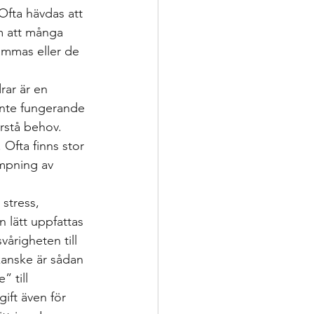
Ofta hävdas att 
m att många 
ammas eller de 
drar är en 
 inte fungerande 
örstå behov. 
Ofta finns stor 
ämpning av 
stress, 
n lätt uppfattas 
årigheten till 
anske är sådan 
” till 
ift även för 