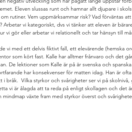
 en negativ utveckling som har pågått länge uppstår förbi
blemet. Eleven slussas runt och hamnar allt djupare i skols
ga om rutiner. Vem uppmärksammar risk? Vad förväntas at
Arbetar vi kategoriskt, dvs vi tänker att eleven är bärare
r vi gör eller arbetar vi relationellt och tar hänsyn till 
e vi med ett delvis fiktivt fall, ett elevärende (hemska or
ntor som kört fast. Kalle har alltmer frånvaro och det går 
an. De lektioner som Kalle är på är svenska och spanska
fortfarande har konsekvenser för matten idag. Han är oft
t i bråk.  Vilka styrkor och svårigheter ser vi på skolnivå
tta vi är ålagda att ta reda på enligt skollagen och det är 
 En mindmap växte fram med styrkor överst och svårighete