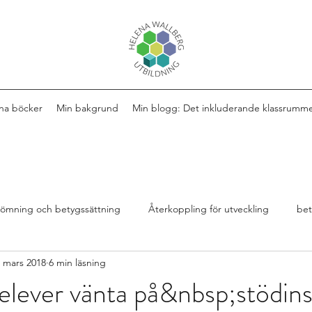
na böcker
Min bakgrund
Min blogg: Det inkluderande klassrumm
ömning och betygssättning
Återkoppling för utveckling
be
 mars 2018
6 min läsning
Design av lektioner
Bok
extra anpassningar
 elever vänta på&nbsp;stödin