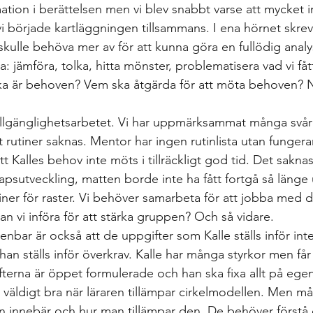
ation i berättelsen men vi blev snabbt varse att mycket 
i började kartläggningen tillsammans. I ena hörnet skrev 
 skulle behöva mer av för att kunna göra en fullödig analy
a: jämföra, tolka, hitta mönster, problematisera vad vi fåt
lka är behoven? Vem ska åtgärda för att möta behoven? N
illgänglighetsarbetet. Vi har uppmärksammat många svår
tt rutiner saknas. Mentor har ingen rutinlista utan fungera
t Kalles behov inte möts i tillräckligt god tid. Det saknas
psutveckling, matten borde inte ha fått fortgå så länge u
iner för raster. Vi behöver samarbeta för att jobba med d
kan vi införa för att stärka gruppen? Och så vidare. 
bar är också att de uppgifter som Kalle ställs inför inte ä
han ställs inför överkrav. Kalle har många styrkor men får 
terna är öppet formulerade och han ska fixa allt på egen
 väldigt bra när läraren tillämpar cirkelmodellen. Men må
n innebär och hur man tillämpar den. De behöver förstå