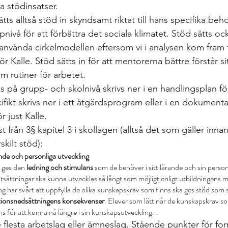
a stödinsatser. 
ätts alltså stöd in skyndsamt riktat till hans specifika beh
nivå för att förbättra det sociala klimatet. Stöd sätts ocks
 använda cirkelmodellen eftersom vi i analysen kom fram til
r Kalle. Stöd sätts in för att mentorerna bättre förstår s
m rutiner för arbetet.
 på grupp- och skolnivå skrivs ner i en handlingsplan fö
ifikt skrivs ner i ett åtgärdsprogram eller i en dokumenta
r just Kalle.
t från 3§ kapitel 3 i skollagen (alltså det som gäller innan
kilt stöd):
nde och personliga utveckling
a ges den
 ledning och stimulans
 som de behöver i sitt lärande och sin person
utsättningar ska kunna utvecklas så långt som möjligt enligt utbildningens må
g har svårt att uppfylla de olika kunskapskrav som finns ska ges stöd som syft
ionsnedsättningens konsekvenser
. Elever som lätt når de kunskapskrav s
s för att kunna nå längre i sin kunskapsutveckling. 
.
e flesta arbetslag eller ämneslag. Stående punkter för for