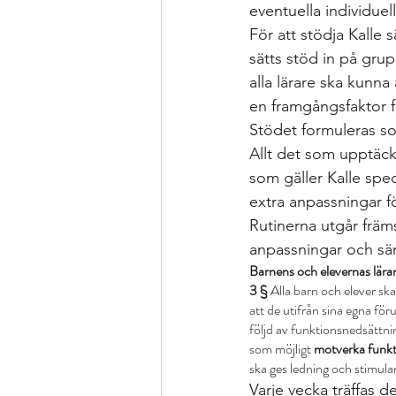
eventuella individuell
För att stödja Kalle s
sätts stöd in på grupp
alla lärare ska kunna
en framgångsfaktor fö
Stödet formuleras so
Allt det som upptäcks
som gäller Kalle spec
extra anpassningar fö
Rutinerna utgår främs
anpassningar och särs
Barnens och elevernas lära
3 §
 Alla barn och elever sk
att de utifrån sina egna för
följd av funktionsnedsättnin
som möjligt 
motverka funkt
ska ges ledning och stimulan
Varje vecka träffas d