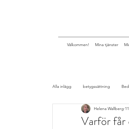
Välkommen!
Mina tjänster
Mi
Alla inlägg
betygssättning
Bed
Helena Wallberg
11
Design av lektioner, uppgifter, mat
Varför får