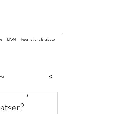
et
LION
Internationellt arbete
tyg
satser?