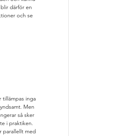
lir därför en 
ktioner och se 
 tillämpas inga 
 skyndsamt. Men 
ungerar så sker 
e i praktiken. 
 parallellt med 