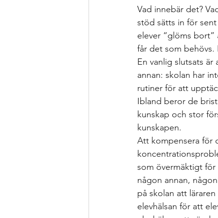
Vad innebär det? Vad
stöd sätts in för se
elever “glöms bort” 
får det som behövs. 
En vanlig slutsats är a
annan: skolan har int
rutiner för att upptä
Ibland beror de bris
kunskap och stor förs
kunskapen. 
Att kompensera för de
koncentrationsproblem
som övermäktigt för e
någon annan, någon 
på skolan att läraren 
elevhälsan för att el