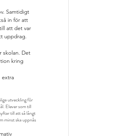
ov. Samtidigt 
å in för att 
l att det var 
itt uppdrag. 
r skolan. Det 
tion kring 
 extra 
liga utveckling för 
l. Elever som till 
ar till att så långt 
om minst ska uppnås 
mativ 