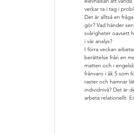
elevhälsan att vända
verkar ta i tag i pro
Det är alltså en frå
gör? Vad händer sen? 
svårigheter oavsett hu
i vår analys?
I förra veckan arbetad
berättelse från en me
matten och i engelsk
frånvaro i åk 5 som 
raster och hamnar lät
individnivå? Det är de
arbeta relationellt.