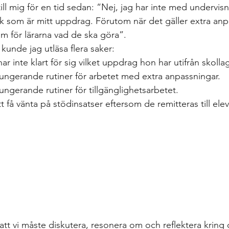
gs
differentierad undervisning
Growth mindset
Inklud
ill mig för en tid sedan: “Nej, jag har inte med undervisn
k som är mitt uppdrag. Förutom när det gäller extra anp
 om för lärarna vad de ska göra”. 
elevärenden till elevh
material
Nationella prov
Ledarska
unde jag utläsa flera saker:
ar inte klart för sig vilket uppdrag hon har utifrån skolla
fungerande rutiner för arbetet med extra anpassningar. 
n
Skoldebatt
Relationellt och kategoriskt perspe
Stödi
fungerande rutiner för tillgänglighetsarbetet. 
tt få vänta på stödinsatser eftersom de remitteras till el
uppgifter
The Agency for Special Needs and In
Återk
Beprövad erfarenhet
betyg
betygssättning
Bok
 att vi måste diskutera, resonera om och reflektera kring