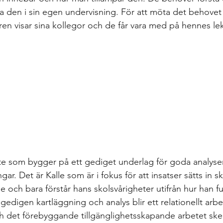
a den i sin egen undervisning. För att möta det behovet b
ren visar sina kollegor och de får vara med på hennes le
bete som bygger på ett gediget underlag för goda analyser
gar. Det är Kalle som är i fokus för att insatser sätts in
le och bara förstår hans skolsvårigheter utifrån hur han f
gedigen kartläggning och analys blir ett relationellt arbet
 det förebyggande tillgänglighetsskapande arbetet sker