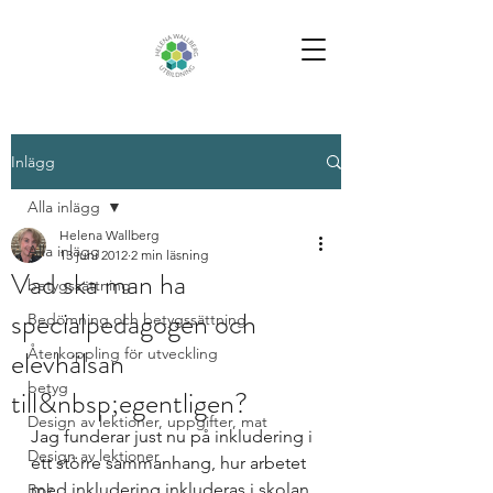
Inlägg
Alla inlägg
Helena Wallberg
Alla inlägg
13 juni 2012
2 min läsning
Vad ska man ha
betygssättning
specialpedagogen och
Bedömning och betygssättning
elevhälsan
Återkoppling för utveckling
betyg
till&nbsp;egentligen?
Design av lektioner, uppgifter, mat
Jag funderar just nu på inkludering i 
Design av lektioner
ett större sammanhang, hur arbetet 
med inkludering inkluderas i skolan 
Bok