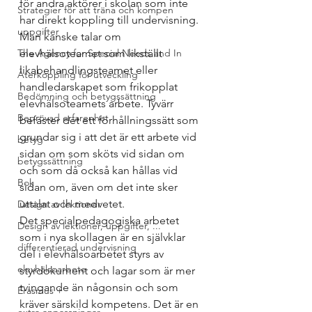
för andra aktörer i skolan som inte 
Strategier för att träna och kompen
har direkt koppling till undervisning. 
uppgifter
Man kanske talar om 
The Agency for Special Needs and In
elevhälsoteamet som likställt 
likabehandlingsteamet eller 
Återkoppling för utveckling
handledarskapet som frikopplat 
Bedömning och betygssättning
elevhälsoteamets arbete. Tyvärr 
Beprövad erfarenhet
befäster det ett förhållningssätt som 
grundar sig i att det är ett arbete vid 
betyg
sidan om som sköts vid sidan om 
betygssättning
och som då också kan hållas vid 
Bok
sidan om, även om det inte sker 
uttalat och medvetet. 
Design av lektioner
Det specialpedagogiska arbetet 
Design av lektioner, uppgifter, ...
som i nya skollagen är en självklar 
differentierad undervisning
del i elevhälsoarbetet styrs av 
elevhälsoarbete
styrdokument och lagar som är mer 
tvingande än någonsin och som 
Erasmus +
kräver särskild kompetens. Det är en 