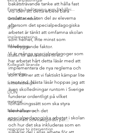
extra anpassningar
bakåtsträvande tanke att hålla fast 
Formativ bedömning som förhållni...
vid idén att detta arbete bara 
omfattar en liten del av eleverna 
Growth mindset
eftersom det specialpedagogiska 
IFIP
arbetet är tänkt att omfamna skolan 
implementering
som helhet, inte minst som 
Inkludering
förebyggande faktor. 
Vi är många specialpedagoger som 
Istället för elevärenden till el...
har arbetat hårt detta läsår med att 
Kollegialt lärande
implementera de nya reglerna och 
Ledarskap
som känner att vi faktiskt kämpar lite 
i motvind. Nästa läsår hoppas jag att 
lektionsdesign
även skolledningar runtom i Sverige 
LION
funderar ordentligt på vilket 
material
förhållningssätt som ska styra 
Nationella prov
elevhälsan och det 
specialpedagogiska arbetet i skolan 
Relationellt och kategoriskt per...
och hur det ska inkluderas som en 
response to intervention
självklar del i allas arbete för att 