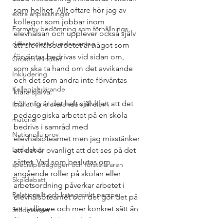
som helhet. Allt oftare hör jag av 
extra anpassningar
kollegor som jobbar inom 
Formativ bedömning som förhållnings
elevhälsan och upplever också själv 
differentierad undervisning
att elevhälsoarbetet är något som 
förväntas bedrivas vid sidan om, 
Growth mindset
som ska ta hand om det avvikande 
Inkludering
och det som andra inte förväntas 
Kollegialt lärande
klara själva. 
För mig är det helt självklart att det 
Istället för elevärenden till elevh
pedagogiska arbetet på en skola 
material
bedrivs i samråd med 
Nationella prov
elevhälsoteamet men jag misstänker 
Ledarskap
att det är ovanligt att det ses på det 
sättet. Vad som beslutas om 
specialpedagogen och försteläraren
angående roller på skolan eller 
Skoldebatt
arbetsordning påverkar arbetet i 
Relationellt och kategoriskt perspe
elevhälsoteamet och det gör det på 
ett tydligare och mer konkret sätt än 
Stödinsatser