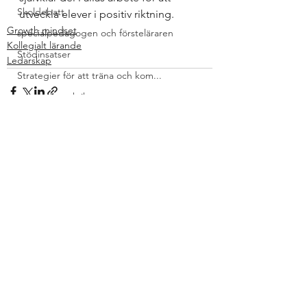
Skoldebatt
utveckla elever i positiv riktning.
Growth mindset
specialpedagogen och försteläraren
Kollegialt lärande
Stödinsatser
Ledarskap
Strategier för att träna och kom...
teori och praktik
The Agency for Special Needs and...
Uncategorized
uppgifter
Visa alla
Senaste inlägg
Vetenskaplig grund