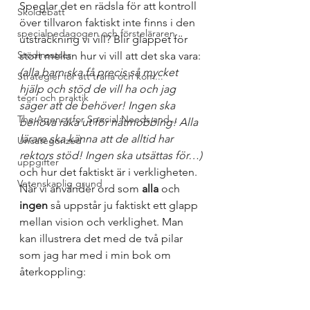
Speglar det en rädsla för att kontroll 
Skoldebatt
över tillvaron faktiskt inte finns i den 
specialpedagogen och försteläraren
utsträckning vi vill? Blir glappet för 
Stödinsatser
stort mellan hur vi vill att det ska vara:
(alla barn ska få precis så mycket 
Strategier för att träna och kom...
hjälp och stöd de vill ha och jag 
teori och praktik
säger att de behöver! Ingen ska 
The Agency for Special Needs and...
behöva råka ut för nätmobbing! Alla 
lärare ska känna att de alltid har 
Uncategorized
rektors stöd! Ingen ska utsättas för…)
uppgifter
och hur det faktiskt är i verkligheten. 
Vetenskaplig grund
När vi använder ord som 
alla
 och 
ingen
 så uppstår ju faktiskt ett glapp 
mellan vision och verklighet. Man 
kan illustrera det med de två pilar 
som jag har med i min bok om 
återkoppling: