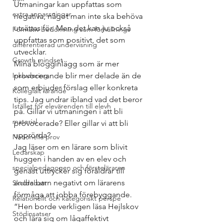
Utmaningar kan uppfattas som 
extra anpassningar
negativa, något man inte ska behöva 
utsättas för. Men det kan ju också 
Formativ bedömning som förhållnings
uppfattas som positivt, det som 
differentierad undervisning
utvecklar.
Growth mindset
Mina blogginlägg som är mer 
Inkludering
provocerande blir mer delade än de 
som erbjuder förslag eller konkreta 
Kollegialt lärande
tips. Jag undrar ibland vad det beror 
Istället för elevärenden till elevh
på. Gillar vi utmaningen i att bli 
material
provocerade? Eller gillar vi att bli 
upprörda?
Nationella prov
Jag läser om en lärare som blivit 
Ledarskap
huggen i handen av en elev och 
specialpedagogen och försteläraren
genast uttrycker sig föräldrar till 
andra barn negativt om lärarens 
Skoldebatt
förmåga att jobba förebyggande. 
Relationellt och kategoriskt perspe
“Hen borde verkligen läsa Hejlskov 
Stödinsatser
och lära sig om lågaffektivt 