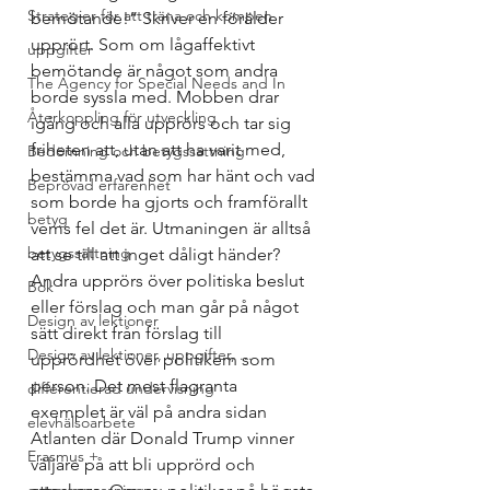
Strategier för att träna och kompen
bemötande!” Skriver en förälder 
upprört. Som om lågaffektivt 
uppgifter
bemötande är något som andra 
The Agency for Special Needs and In
borde syssla med. Mobben drar 
Återkoppling för utveckling
igång och alla upprörs och tar sig 
friheten att, utan att ha varit med, 
Bedömning och betygssättning
bestämma vad som har hänt och vad 
Beprövad erfarenhet
som borde ha gjorts och framförallt 
betyg
vems fel det är. Utmaningen är alltså 
betygssättning
att se till att inget dåligt händer?
Andra upprörs över politiska beslut 
Bok
eller förslag och man går på något 
Design av lektioner
sätt direkt från förslag till 
Design av lektioner, uppgifter, ...
upprördhet över politikern som 
person. Det mest flagranta 
differentierad undervisning
exemplet är väl på andra sidan 
elevhälsoarbete
Atlanten där Donald Trump vinner 
Erasmus +
väljare på att bli upprörd och 