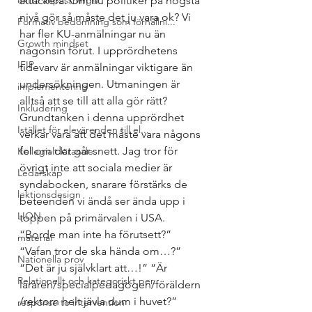
extra anpassningar
attackera. Om nu politiker på högsta 
nivå gör så måste det ju vara ok? Vi 
Formativ bedömning som förhållni...
har fler KU-anmälningar nu än 
Growth mindset
någonsin förut. I upprördhetens 
IFIP
tidevarv är anmälningar viktigare än 
undersökningen. Utmaningen är 
implementering
alltså att se till att alla gör rätt?
Inkludering
Grundtanken i denna upprördhet 
Istället för elevärenden till el...
verkar vara att det måste vara någons 
fel om det går snett. Jag tror för 
Kollegialt lärande
övrigt inte att sociala medier är 
Ledarskap
syndabocken, snarare förstärks de 
lektionsdesign
beteenden vi ändå ser ända upp i 
LION
toppen på primärvalen i USA. 
“Borde man inte ha förutsett?” 
material
“Vafan tror de ska hända om…?” 
Nationella prov
“Det är ju självklart att…!” “Är 
Relationellt och kategoriskt per...
läraren/specialpedagogen/föräldern
/rektorn helt jävla dum i huvet?” 
response to intervention