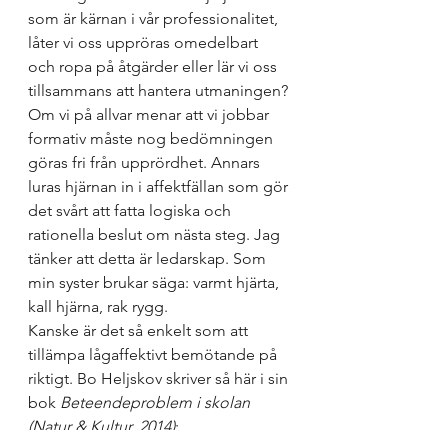
som är kärnan i vår professionalitet, 
låter vi oss uppröras omedelbart 
och ropa på åtgärder eller lär vi oss 
tillsammans att hantera utmaningen? 
Om vi på allvar menar att vi jobbar 
formativ måste nog bedömningen 
göras fri från upprördhet. Annars 
luras hjärnan in i affektfällan som gör 
det svårt att fatta logiska och 
rationella beslut om nästa steg. Jag 
tänker att detta är ledarskap. Som 
min syster brukar säga: varmt hjärta, 
kall hjärna, rak rygg. 
Kanske är det så enkelt som att 
tillämpa lågaffektivt bemötande på 
riktigt. Bo Heljskov skriver så här i sin 
bok 
Beteendeproblem i skolan 
(Natur & Kultur, 2014)
: 