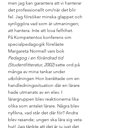
men jag kan garantera att vi hanterar 
det professionellt om/när det blir 
fel. Jag försöker minska glappet och 
synliggöra vad som är utmaningen; 
att hantera. Inte att lova felfrihet. 
På Kompetentos konferens om 
specialpedagogik föreläste 
Margareta Normell vars bok 
Pedagog i en förändrad tid 
(Studentlitteratur, 2002)
 satte ord på 
många av mina tankar under 
utbildningen Hon berättade om en 
handledningssituation där en lärare 
hade utmanats av en elev. I 
lärargruppen blev reaktionerna lika 
olika som antalet lärare. Några blev 
nyfikna, vad står det där för? Andra 
blev rasande; ungen ska lära sig veta 
hut! Jag tänkte att det är ju just det 