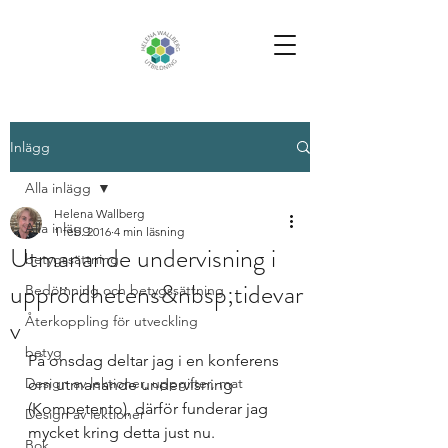
Inlägg
Alla inlägg
Helena Wallberg
Alla inlägg
1 feb. 2016
4 min läsning
Utmanande undervisning i
betygssättning
upprördhetens&nbsp;tidevar
Bedömning och betygssättning
v
Återkoppling för utveckling
betyg
På onsdag deltar jag i en konferens 
Design av lektioner, uppgifter, mat
om utmanande undervisning 
(Kompetento), därför funderar jag 
Design av lektioner
mycket kring detta just nu. 
Bok