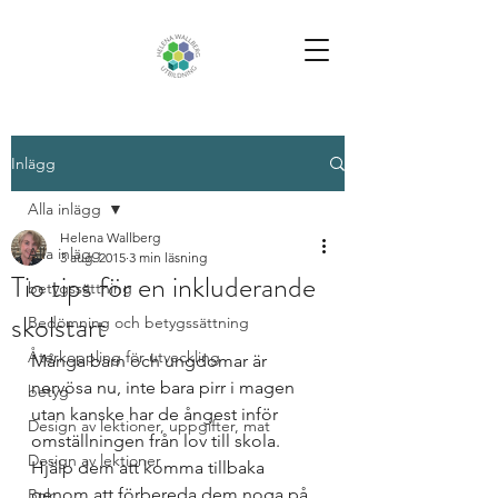
Inlägg
Alla inlägg
Helena Wallberg
Alla inlägg
3 aug. 2015
3 min läsning
Tio tips för en inkluderande
betygssättning
skolstart
Bedömning och betygssättning
Återkoppling för utveckling
Många barn och ungdomar är 
nervösa nu, inte bara pirr i magen 
betyg
utan kanske har de ångest inför 
Design av lektioner, uppgifter, mat
omställningen från lov till skola. 
Design av lektioner
Hjälp dem att komma tillbaka 
genom att förbereda dem noga på 
Bok