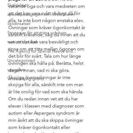
Skoldebatt
vakande öga och vara medveten om 
att det kan vara svårt. Avbryt då för 
specialpedagogen och försteläraren
alla, ta inte bort någon enstaka elev. 
Stödinsatser
Övningar som kräver ögonkontakt är 
Strategier för att träna och kom...
särskilt krävande, säg då innan att du 
vet att det kan vara besvärligt och 
teori och praktik
tipsa om att titta mellan ögonen om 
The Agency for Special Needs and...
det blir för svårt. Tala om hur länge 
Uncategorized
övningen ska hålla på. Berätta, helst 
uppgifter
dagen innan, vad ni ska göra. 
Skojiga överraskningar är inte 
Vetenskaplig grund
skojiga för alla, särskilt inte om man 
är lite orolig för vad som ska hända. 
Om du redan innan vet att du har 
elever i klassen med diagnoser som 
autism eller Aspergers syndrom är 
min åsikt att du ska skippa övningar 
som kräver ögonkontakt eller 