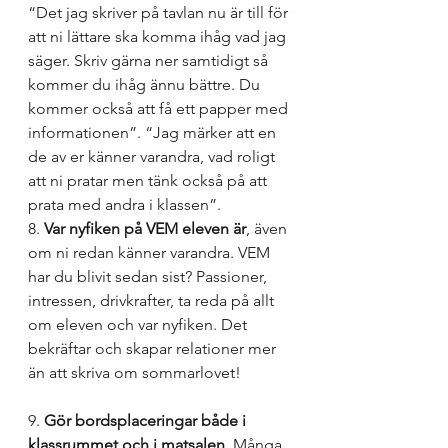
“Det jag skriver på tavlan nu är till för 
att ni lättare ska komma ihåg vad jag 
säger. Skriv gärna ner samtidigt så 
kommer du ihåg ännu bättre. Du 
kommer också att få ett papper med 
informationen”. “Jag märker att en 
de av er känner varandra, vad roligt 
att ni pratar men tänk också på att 
prata med andra i klassen”.
8. 
Var nyfiken på VEM eleven är
, även 
om ni redan känner varandra. VEM 
har du blivit sedan sist? Passioner, 
intressen, drivkrafter, ta reda på allt 
om eleven och var nyfiken. Det 
bekräftar och skapar relationer mer 
än att skriva om sommarlovet!
9. 
Gör bordsplaceringar både i 
klassrummet och i matsalen
. Många 