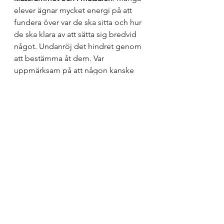
elever ägnar mycket energi på att 
fundera över var de ska sitta och hur 
de ska klara av att sätta sig bredvid 
något. Undanröj det hindret genom 
att bestämma åt dem. Var 
uppmärksam på att någon kanske 
behöver ändra placering på grund 
av hörselnedsättning, 
synnedsättning, behov av att sitta 
längst in eller längst ut.
10. Lova dig själv och dina kollegor 
att det är 
nolltolerans detta år när 
det gäller nedlåtande eller 
nedsättande kommentarer om 
elever
. Ingenting blir bättre eller 
åtgärdas snabbare av att etikettera 
med “lat”, “slacker”, “bråkstake” 
eller andra ord som jag hör alltför 