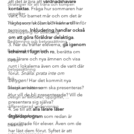
att det är bra att 
vårdnadshavare 
Strategier för att träna och kompen
kontaktas
. Fråga hur sommaren har 
uppgifter
varit, hur barnet mår och om det är 
The Agency for Special Needs and In
något som skolan bör känna till inför 
terminen. 
Inkludering handlar också 
Återkoppling för utveckling
om att göra föräldrar delaktiga
.
Bedömning och betygssättning
3. När du träffar eleverna, 
gå igenom 
Beprövad erfarenhet
schemat i lugn och ro
, berätta om 
nya lärare och nya ämnen och visa 
betyg
runt i lokalerna även om de varit där 
betygssättning
förut. 
Snälla: prata inte om 
Bok
betygen!
 Har det kommit nya 
klasskamrater som ska presenteras? 
Design av lektioner
Hur vill de bli presenterade? Vill de 
Design av lektioner, uppgifter, ...
presentera sig själva?
differentierad undervisning
4. Se till att
 alla lärare läser 
elevhälsoarbete
åtgärdsprogram
 som redan är 
upprättade för elever. Även om de 
Erasmus +
har läst dem förut. Syftet är att 