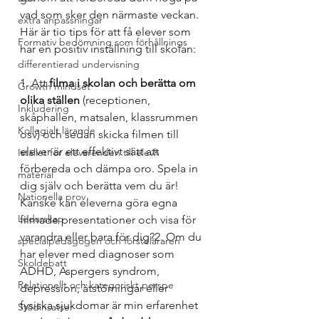
vad som sker den närmaste veckan.
extra anpassningar
Här är tio tips för att få elever som 
Formativ bedömning som förhållnings
har en positiv inställning till skolan:
differentierad undervisning
1. Att 
filma i skolan och berätta om 
Growth mindset
olika ställen
 (receptionen, 
Inkludering
skåphallen, matsalen, klassrummen 
Kollegialt lärande
osv) och sedan skicka filmen till 
elever är ett effektivt sätt att 
Istället för elevärenden till elevh
förbereda och dämpa oro. Spela in 
material
dig själv och berätta vem du är! 
Nationella prov
Kanske kan eleverna göra egna 
Ledarskap
filmade presentationer och visa för 
varandra eller bara för dig?2. Om du 
specialpedagogen och försteläraren
har elever med diagnoser som 
Skoldebatt
ADHD, Aspergers syndrom, 
Relationellt och kategoriskt perspe
depression, ätstörningar eller 
fysiska sjukdomar är min erfarenhet 
Stödinsatser