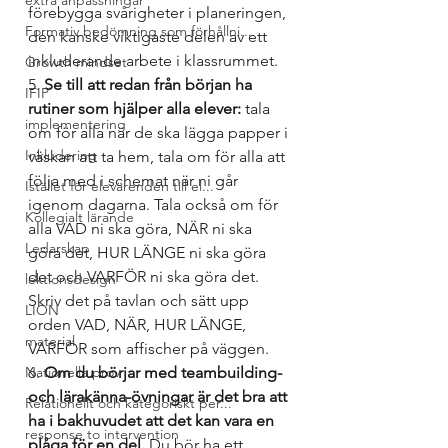
extra anpassningar
förebygga svårigheter i planeringen, 
Formativ bedömning som förhållni...
den kanske viktigaste delen av ett 
inkluderande arbete i klassrummet.
Growth mindset
5. 
Se till att redan från början ha 
IFIP
rutiner som hjälper alla elever:
 tala 
implementering
om för alla när de ska lägga papper i 
Inkludering
väskan att ta hem, tala om för alla att 
följa med i schemat när ni går 
Istället för elevärenden till el...
igenom dagarna. Tala också om för 
Kollegialt lärande
alla VAD ni ska göra, NÄR ni ska 
Ledarskap
göra det, HUR LÄNGE ni ska göra 
det och VARFÖR ni ska göra det. 
lektionsdesign
Skriv det på tavlan och sätt upp 
LION
orden VAD, NÄR, HUR LÄNGE, 
material
VARFÖR som affischer på väggen.
Nationella prov
6. 
Om du börjar med teambuilding- 
och lärakänna-övningar är det bra att 
Relationellt och kategoriskt per...
ha i bakhuvudet att det kan vara en 
response to intervention
plåga för en del.
 Du bör ha ett 