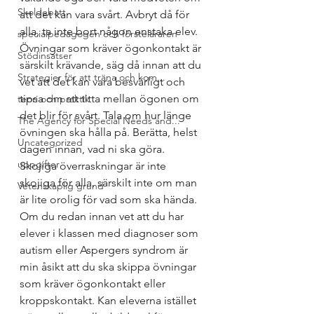
Skoldebatt
att det kan vara svårt. Avbryt då för 
alla, ta inte bort någon enstaka elev. 
specialpedagogen och försteläraren
Övningar som kräver ögonkontakt är 
Stödinsatser
särskilt krävande, säg då innan att du 
Strategier för att träna och kom...
vet att det kan vara besvärligt och 
tipsa om att titta mellan ögonen om 
teori och praktik
det blir för svårt. Tala om hur länge 
The Agency for Special Needs and...
övningen ska hålla på. Berätta, helst 
Uncategorized
dagen innan, vad ni ska göra. 
uppgifter
Skojiga överraskningar är inte 
skojiga för alla, särskilt inte om man 
Vetenskaplig grund
är lite orolig för vad som ska hända. 
Om du redan innan vet att du har 
elever i klassen med diagnoser som 
autism eller Aspergers syndrom är 
min åsikt att du ska skippa övningar 
som kräver ögonkontakt eller 
kroppskontakt. Kan eleverna istället 