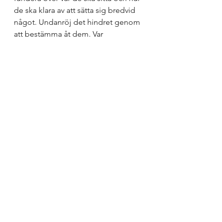
de ska klara av att sätta sig bredvid 
något. Undanröj det hindret genom 
att bestämma åt dem. Var 
uppmärksam på att någon kanske 
behöver ändra placering på grund 
av hörselnedsättning, 
synnedsättning, behov av att sitta 
längst in eller längst ut.
10. Lova dig själv och dina kollegor 
att det är 
nolltolerans detta år när 
det gäller nedlåtande eller 
nedsättande kommentarer om 
elever
. Ingenting blir bättre eller 
åtgärdas snabbare av att etikettera 
med “lat”, “slacker”, “bråkstake” 
eller andra ord som jag hör alltför 
ofta. Detta gäller förstås också alla 
vuxna i skolan gentemot varandra.