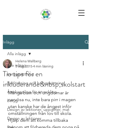
Inlägg
Alla inlägg
Helena Wallberg
Alla inlägg
3 aug. 2015
4 min läsning
Tio tips för en
betygssättning
inkluderande&nbsp;skolstart
Bedömning och betygssättning
Återkoppling för utveckling
Många barn och ungdomar är 
nervösa nu, inte bara pirr i magen 
betyg
utan kanske har de ångest inför 
Design av lektioner, uppgifter, mat
omställningen från lov till skola. 
Design av lektioner
Hjälp dem att komma tillbaka 
genom att förbereda dem noga på 
Bok