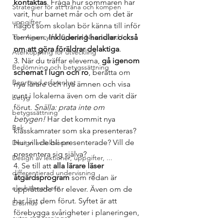
kontaktas
. Fråga hur sommaren har 
Strategier för att träna och kompen
varit, hur barnet mår och om det är 
uppgifter
något som skolan bör känna till inför 
The Agency for Special Needs and In
terminen. 
Inkludering handlar också 
om att göra föräldrar delaktiga
.
Återkoppling för utveckling
3. När du träffar eleverna, 
gå igenom 
Bedömning och betygssättning
schemat i lugn och ro
, berätta om 
Beprövad erfarenhet
nya lärare och nya ämnen och visa 
runt i lokalerna även om de varit där 
betyg
förut. 
Snälla: prata inte om 
betygssättning
betygen!
 Har det kommit nya 
Bok
klasskamrater som ska presenteras? 
Hur vill de bli presenterade? Vill de 
Design av lektioner
presentera sig själva?
Design av lektioner, uppgifter, ...
4. Se till att
 alla lärare läser 
differentierad undervisning
åtgärdsprogram
 som redan är 
elevhälsoarbete
upprättade för elever. Även om de 
har läst dem förut. Syftet är att 
Erasmus +
förebygga svårigheter i planeringen, 