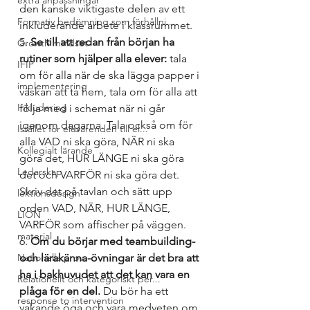
extra anpassningar
den kanske viktigaste delen av ett 
Formativ bedömning som förhållni...
inkluderande arbete i klassrummet.
5. 
Se till att redan från början ha 
Growth mindset
rutiner som hjälper alla elever:
 tala 
IFIP
om för alla när de ska lägga papper i 
implementering
väskan att ta hem, tala om för alla att 
Inkludering
följa med i schemat när ni går 
igenom dagarna. Tala också om för 
Istället för elevärenden till el...
alla VAD ni ska göra, NÄR ni ska 
Kollegialt lärande
göra det, HUR LÄNGE ni ska göra 
Ledarskap
det och VARFÖR ni ska göra det. 
Skriv det på tavlan och sätt upp 
lektionsdesign
orden VAD, NÄR, HUR LÄNGE, 
LION
VARFÖR som affischer på väggen.
material
6. 
Om du börjar med teambuilding- 
Nationella prov
och lärakänna-övningar är det bra att 
ha i bakhuvudet att det kan vara en 
Relationellt och kategoriskt per...
plåga för en del.
 Du bör ha ett 
response to intervention
vakande öga och vara medveten om 