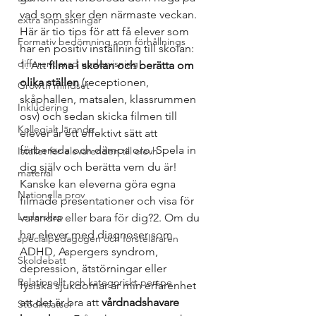
vad som sker den närmaste veckan.
extra anpassningar
Här är tio tips för att få elever som 
Formativ bedömning som förhållnings
har en positiv inställning till skolan:
differentierad undervisning
1. Att 
filma i skolan och berätta om 
olika ställen
 (receptionen, 
Growth mindset
skåphallen, matsalen, klassrummen 
Inkludering
osv) och sedan skicka filmen till 
Kollegialt lärande
elever är ett effektivt sätt att 
förbereda och dämpa oro. Spela in 
Istället för elevärenden till elevh
dig själv och berätta vem du är! 
material
Kanske kan eleverna göra egna 
Nationella prov
filmade presentationer och visa för 
Ledarskap
varandra eller bara för dig?2. Om du 
har elever med diagnoser som 
specialpedagogen och försteläraren
ADHD, Aspergers syndrom, 
Skoldebatt
depression, ätstörningar eller 
Relationellt och kategoriskt perspe
fysiska sjukdomar är min erfarenhet 
att det är bra att 
vårdnadshavare 
Stödinsatser