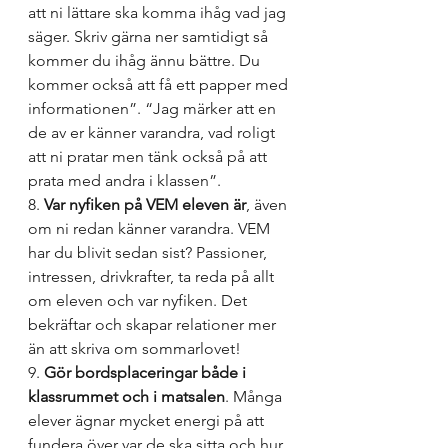
att ni lättare ska komma ihåg vad jag 
säger. Skriv gärna ner samtidigt så 
kommer du ihåg ännu bättre. Du 
kommer också att få ett papper med 
informationen”. “Jag märker att en 
de av er känner varandra, vad roligt 
att ni pratar men tänk också på att 
prata med andra i klassen”.
8. 
Var nyfiken på VEM eleven är
, även 
om ni redan känner varandra. VEM 
har du blivit sedan sist? Passioner, 
intressen, drivkrafter, ta reda på allt 
om eleven och var nyfiken. Det 
bekräftar och skapar relationer mer 
än att skriva om sommarlovet!
9. 
Gör bordsplaceringar både i 
klassrummet och i matsalen
. Många 
elever ägnar mycket energi på att 
fundera över var de ska sitta och hur 