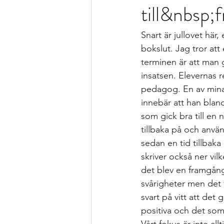
till&nbsp;
Formativ bedömning som förhållnin
Snart är jullovet här,
Kollegialt lärande
Istället för 
bokslut. Jag tror att
terminen är att man 
insatsen. Elevernas r
specialpedagogen och förstelärare
pedagog. En av mina 
innebär att han bland
som gick bra till en n
Strategier för att träna och kompen
tillbaka på och använ
sedan en tid tillbaka 
skriver också ner vil
Bedömning och betygssättning
det blev en framgång
svårigheter men det ve
svart på vitt att det
positiva och det som 