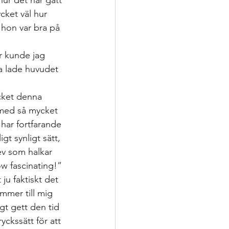
hur det har gått 
cket väl hur 
 hon var bra på 
r kunde jag 
 lade huvudet 
ycket denna 
t med så mycket 
har fortfarande 
gt synligt sätt, 
lev som halkar 
w fascinating!” 
ju faktiskt det 
ommer till mig 
t gett den tid 
yckssätt för att 