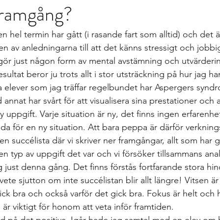
framgång?
gs
differentierad undervisning
Growth mindset
Inklud
 en hel termin har gått (i rasande fart som alltid) och det 
elevärenden till elevh
material
Nationella prov
Ledarska
 en av anledningarna till att det känns stressigt och jobbig
gör just någon form av mental avstämning och utvärderi
esultat beror ju trots allt i stor utsträckning på hur jag h
n
Skoldebatt
Relationellt och kategoriskt perspe
Stödi
elever som jag träffar regelbundet har Aspergers syndr
 annat har svårt för att visualisera sina prestationer och
y uppgift. Varje situation är ny, det finns ingen erfarenhet
uppgifter
The Agency for Special Needs and In
Återk
da för en ny situation. Att bara peppa är därför verknings
en succélista där vi skriver ner framgångar, allt som har gå
ken typ av uppgift det var och vi försöker tillsammans anal
Beprövad erfarenhet
betyg
betygssättning
Bok
 just denna gång. Det finns förstås fortfarande stora hi
te sjutton om inte succélistan blir allt längre! Vitsen är 
 gick bra och också varför det gick bra. Fokus är helt och 
är viktigt för honom att veta inför framtiden.