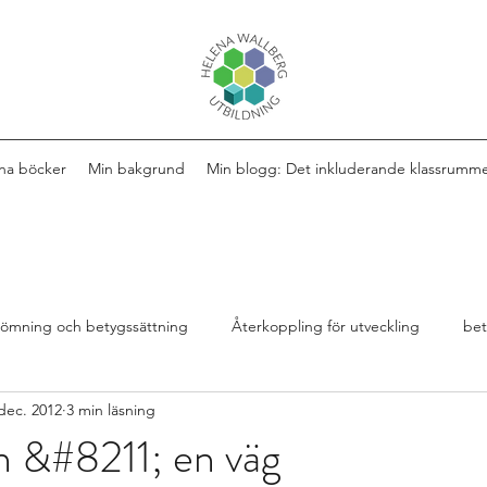
na böcker
Min bakgrund
Min blogg: Det inkluderande klassrumm
ömning och betygssättning
Återkoppling för utveckling
be
dec. 2012
3 min läsning
Design av lektioner
Bok
extra anpassningar
n &#8211; en väg