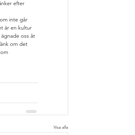
nker efter 
som inte går 
 är en kultur 
i ägnade oss åt 
 Tänk om det 
 som 
Visa alla