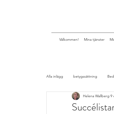
Välkommen!
Mina tjänster
Mi
Alla inlägg
betygssättning
Bed
Helena Wallberg
9 
Design av lektioner, uppgifter, mat
Succélista