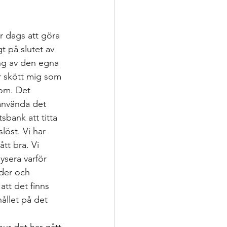
ering
är dags att göra 
p
t på slutet av 
ng av den egna 
ar skött mig som 
nsatser
om. Det 
 använda det 
sbank att titta 
oppling för utveckling
löst. Vi har 
tt bra. Vi 
ysera varför 
nder och 
att det finns 
hållet på det 