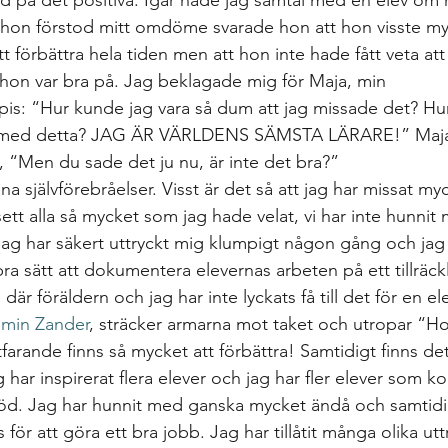
ltid på det positiva. Igår hade jag samtal med en elev om 
om hon förstod mitt omdöme svarade hon att hon visste my
tt förbättra hela tiden men att hon inte hade fått veta att
t hon var bra på. Jag beklagade mig för Maja, min 
s: “Hur kunde jag vara så dum att jag missade det? Hu
lig med detta? JAG ÄR VÄRLDENS SÄMSTA LÄRARE!” Maja
 “Men du sade det ju nu, är inte det bra?”
a självförebråelser. Visst är det så att jag har missat m
sett alla så mycket som jag hade velat, vi har inte hunni
jag har säkert uttryckt mig klumpigt någon gång och jag 
t bra sätt att dokumentera elevernas arbeten på ett tillräckli
 där föräldern och jag har inte lyckats få till det för en e
amin Zander
, sträcker armarna mot taket och utropar “Ho
tfarande finns så mycket att förbättra! Samtidigt finns det 
 har inspirerat flera elever och jag har fler elever som k
stöd. Jag har hunnit med ganska mycket ändå och samtidig
för att göra ett bra jobb. Jag har tillåtit många olika uttr