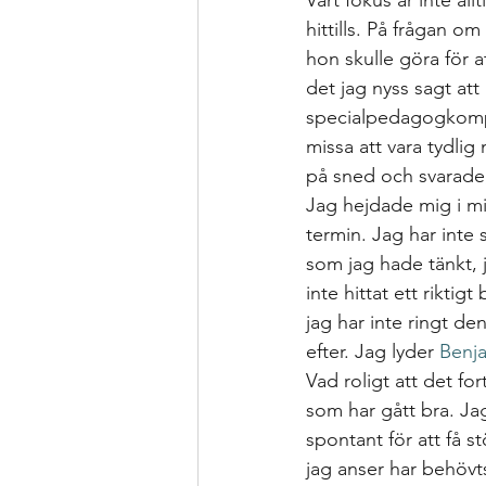
Vårt fokus är inte al
hittills. På frågan 
hon skulle göra för a
det jag nyss sagt at
specialpedagogkompi
missa att vara tyd
på sned och svarade,
Jag hejdade mig i min
termin. Jag har inte 
som jag hade tänkt, 
inte hittat ett riktig
jag har inte ringt den
efter. Jag lyder 
Benj
Vad roligt att det for
som har gått bra. Jag
spontant för att få 
jag anser har behövts 