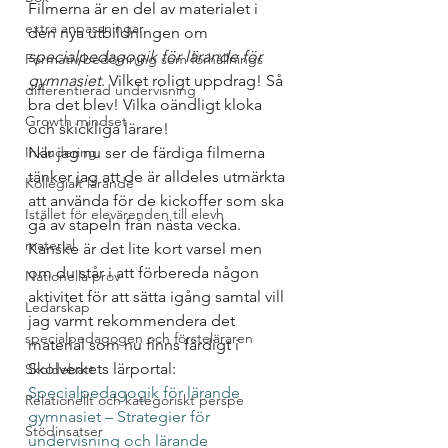
Filmerna är en del av materialet i 
extra anpassningar
den nya utbildningen om 
specialpedagogik för lärande för 
Formativ bedömning som förhållnings
gymnasiet
. Vilket roligt uppdrag! Så 
differentierad undervisning
bra det blev! Vilka oändligt kloka 
Growth mindset
och skickliga lärare! 
Inkludering
När jag nu ser de färdiga filmerna 
tänker jag att de är alldeles utmärkta 
Kollegialt lärande
att använda för de kickoffer som ska 
Istället för elevärenden till elevh
gå av stapeln från nästa vecka. 
material
Kanske är det lite kort varsel men 
om du står i att förbereda någon 
Nationella prov
aktivitet för att sätta igång samtal vill 
Ledarskap
jag varmt rekommendera det 
specialpedagogen och försteläraren
material som nu finns färdigt i 
Skolverkets lärportal:  
Skoldebatt
Specialpedagogik för lärande 
Relationellt och kategoriskt perspe
gymnasiet – Strategier för 
Stödinsatser
undervisning och lärande