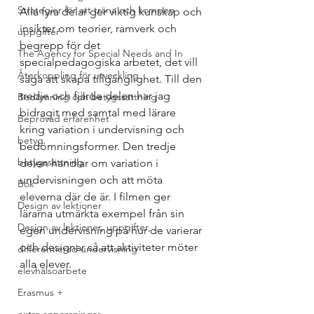
Strategier för att träna och kompen
Alla fyra delar ger viktig kunskap och 
insikter om teorier, ramverk och 
uppgifter
begrepp för det 
The Agency for Special Needs and In
specialpedagogiska arbetet, det vill 
Återkoppling för utveckling
säga att skapa tillgänglighet. Till den 
tredje och fjärde delen har jag 
Bedömning och betygssättning
bidragit med samtal med lärare 
Beprövad erfarenhet
kring variation i undervisning och 
betyg
bedömningsformer. Den tredje 
betygssättning
delen handlar om variation i 
undervisningen och att möta 
Bok
eleverna där de är. I filmen ger 
Design av lektioner
lärarna utmärkta exempel från sin 
Design av lektioner, uppgifter, ...
egen undervisning på hur de varierar 
och designar så att aktiviteter möter 
differentierad undervisning
alla elever.  
elevhälsoarbete
Erasmus +