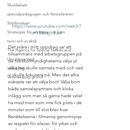
Skoldebatt
specialpedagogen och försteläraren
Stödinsatser
https://www.youtube.com/watch?
Strategier för att träna och kom...
v=YRMdj_-Kvi4
teori och praktik
Det svåra i mitt uppdrag var att 
The Agency for Special Needs and...
tillsammans med arbetsgruppen på 
Uncategorized
de två skolmyndigheterna välja ut 
vilka jag skulle samtala med och vad 
uppgifter
vi skulle fokusera på. Men det allra 
Vetenskaplig grund
svåraste var att välja bort! Välja bort 
både samtalspartners och kloka 
inlägg som man så gärna hade velat 
ha med men som inte fick plats i de 
minuter som till slut blev kvar.  
Berättelserna i filmerna genomsyras 
av respekt för elever, för yrket och 