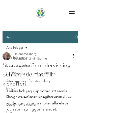
Inlägg
Alla inlägg
Helena Wallberg
Alla inlägg
3 aug. 2021
2 min läsning
Strategier för undervisning
betygssättning
och lärande- bra till
Bedömning och betygssättning
kickoffen!
Återkoppling för utveckling
betyg
I våras fick jag i uppdrag att samla 
Design av lektioner, uppgifter, mat
ihop lärare för att spela in samtal om 
undervisning som möter alla elever 
Design av lektioner
och som synliggör lärandet. 
Bok