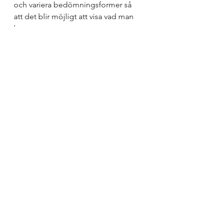
och variera bedömningsformer så 
att det blir möjligt att visa vad man 
kan.  
Person Chasm Leap Gap Jumping 
Man Courage Jump