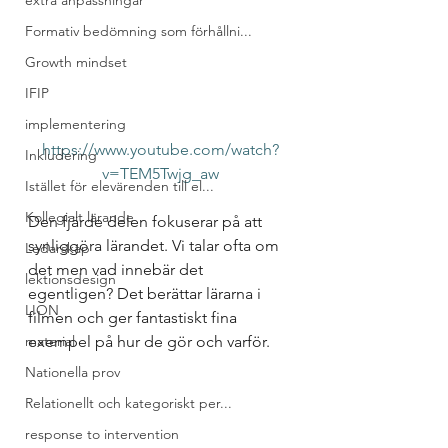
extra anpassningar
Formativ bedömning som förhållni...
Growth mindset
IFIP
implementering
https://www.youtube.com/watch?
Inkludering
v=TEM5Twjg_aw
Istället för elevärenden till el...
Kollegialt lärande
Den fjärde delen fokuserar på att 
synliggöra lärandet. Vi talar ofta om 
Ledarskap
det men vad innebär det 
lektionsdesign
egentligen? Det berättar lärarna i 
LION
filmen och ger fantastiskt fina 
exempel på hur de gör och varför. 
material
Nationella prov
Relationellt och kategoriskt per...
response to intervention