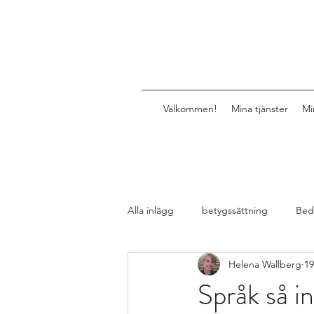
Välkommen!
Mina tjänster
Mi
Alla inlägg
betygssättning
Bed
Helena Wallberg
19
Design av lektioner, uppgifter, mat
Språk så i