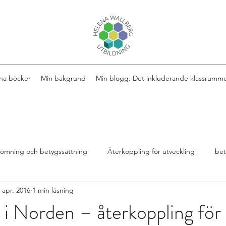
na böcker
Min bakgrund
Min blogg: Det inkluderande klassrumm
ömning och betygssättning
Återkoppling för utveckling
be
 apr. 2016
1 min läsning
Design av lektioner
Bok
extra anpassningar
n i Norden – återkoppling för