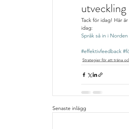
utveckling
Formativ bedömning som förhållnin
Tack för idag! Här är
Kollegialt lärande
Istället för 
idag:
Språk så in i Norden
specialpedagogen och förstelärare
#effektivfeedback
#f
Strategier för att träna 
Strategier för att träna och kompen
Bedömning och betygssättning
Senaste inlägg