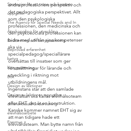
Strategier för att träna och kompen
andra professioners perspektiv och 
det pedagogiska perspektivet. Allt 
uppgifter
som den psykologiska 
The Agency for Special Needs and In
professionen, den medicinska och 
Återkoppling för utveckling
den psykosociala professionen kan 
bidra med utifrån sina kompetenser 
Bedömning och betygssättning
ska via 
Beprövad erfarenhet
specialpedagog/speciallärare 
betyg
översättas till insatser som ger 
betygssättning
förutsättningar för lärande och 
utveckling i riktning mot 
Bok
utbildningens mål. 
Design av lektioner
Ingenstans står att den samlade 
Design av lektioner, uppgifter, ...
elevhälsan ska kallas elevhälsoteam 
eller EHT, det är en konstruktion. 
differentierad undervisning
Kanske kommer namnet EHT sig av 
elevhälsoarbete
att man tidigare hade ett 
Erasmus +
elevvårdsteam. Man bytte namn från 