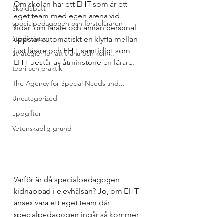
Om skolan har ett EHT som är ett 
Skoldebatt
eget team med egen arena vid 
specialpedagogen och försteläraren
sidan om lärare och annan personal 
Stödinsatser
uppstår automatiskt en klyfta mellan 
just lärare och EHT, samtidigt som 
Strategier för att träna och kom...
EHT består av åtminstone en lärare. 
teori och praktik
The Agency for Special Needs and...
Uncategorized
uppgifter
Vetenskaplig grund
Varför är då specialpedagogen 
kidnappad i elevhälsan? Jo, om EHT 
anses vara ett eget team där 
specialpedagogen ingår så kommer 