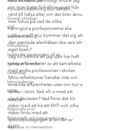
extra anpassningar
vård till hälsa. Samtidigt undrar jag 
om man bytte förhållningssätt från 
Formativ bedömning som förhållni...
vård till hälsa eller om det blev ännu 
Growth mindset
mer fokus på vad de olika 
IFIP
namngivna professionerna ska 
jobba med? Hur kommer det sig att 
implementering
den samlade elevhälsan ska vara ett 
Inkludering
eget team? 
Istället för elevärenden till el...
Jag vill betona att jag själv har haft 
goda erfarenheter av att samarbeta 
Kollegialt lärande
med andra professioner i skolan. 
Ledarskap
Mina reflektioner handlar inte om 
lektionsdesign
enskilda erfarenheter utan om hur vi 
LION
tänker i stort. Vad vill vi med ett 
elevhälsoteam? Vad finns det för 
material
risker med att ha ett EHT och vilka 
Nationella prov
risker finns med att 
Relationellt och kategoriskt per...
specialpedagogen är en del av 
EHT? 
response to intervention