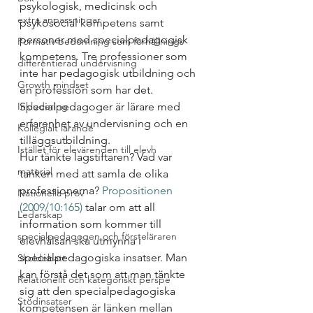
psykologisk, medicinsk och 
extra anpassningar
psykosocial kompetens samt 
personer med specialpedagogisk 
Formativ bedömning som förhållnings
kompetens. Tre professioner som 
differentierad undervisning
inte har pedagogisk utbildning och 
Growth mindset
en profession som har det. 
Inkludering
Specialpedagoger är lärare med 
erfarenhet av undervisning och en 
Kollegialt lärande
tilläggsutbildning. 
Istället för elevärenden till elevh
Hur tänkte lagstiftaren? Vad var 
material
tanken med att samla de olika 
professionerna? 
Propositionen 
Nationella prov
(2009/10:165)
 talar om att all 
Ledarskap
information som kommer till 
specialpedagogen och försteläraren
elevhälsan ska utmynna i 
specialpedagogiska insatser. Man 
Skoldebatt
kan förstå det som att man tänkte 
Relationellt och kategoriskt perspe
sig att den specialpedagogiska 
Stödinsatser
kompetensen är länken mellan 