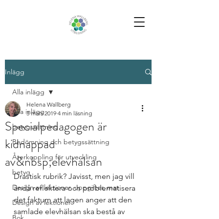
Inlägg
Alla inlägg
Helena Wallberg
Alla inlägg
3 mars 2019
4 min läsning
Specialpedagogen är
betygssättning
kidnappad
Bedömning och betygssättning
av&nbsp;elevhälsan
Återkoppling för utveckling
betyg
Drastisk rubrik? Javisst, men jag vill 
Design av lektioner, uppgifter, mat
ändå reflektera och problematisera 
det faktum att lagen anger att den 
Design av lektioner
samlade elevhälsan ska bestå av 
Bok