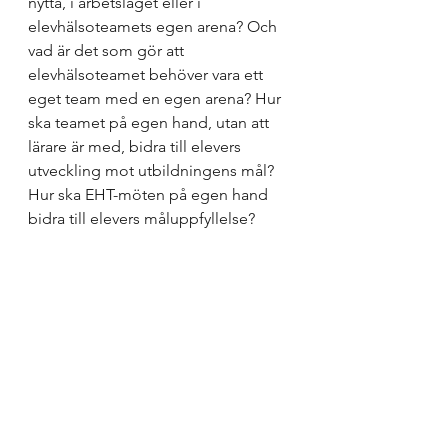
nytta, i arbetslaget eller i 
elevhälsoteamets egen arena? Och 
vad är det som gör att 
elevhälsoteamet behöver vara ett 
eget team med en egen arena? Hur 
ska teamet på egen hand, utan att 
lärare är med, bidra till elevers 
utveckling mot utbildningens mål? 
Hur ska EHT-möten på egen hand 
bidra till elevers måluppfyllelse?
Jag tror att så länge EHT-möten sker 
på egna arenor så kommer 
specialpedagogen att kidnappas in i 
perspektiv som handlar om att 