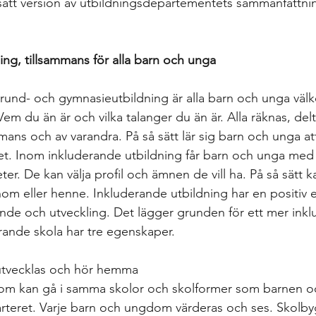
rsatt version av utbildningsdepartementets sammanfattni
ing, tillsammans för alla barn och unga
und- och gymnasieutbildning är alla barn och unga välko
m du än är och vilka talanger du än är. Alla räknas, delta
mans och av varandra. På så sätt lär sig barn och unga att 
det. Inom inkluderande utbildning får barn och unga me
ter. De kan välja profil och ämnen de vill ha. På så sätt kan
m eller henne. Inkluderande utbildning har en positiv ef
nde och utveckling. Det lägger grunden för ett mer ink
rande skola har tre egenskaper.

 utvecklas och hör hemma

om kan gå i samma skolor och skolformer som barnen o
rteret. Varje barn och ungdom värderas och ses. Skolb