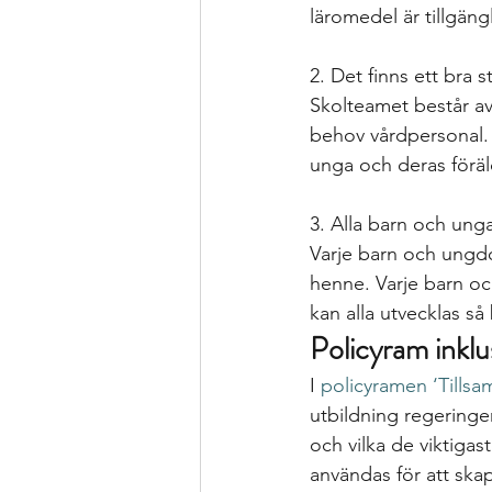
läromedel är tillgäng
2. Det finns ett bra st
Skolteamet består a
behov vårdpersonal. S
unga och deras föräl
3. Alla barn och unga 
Varje barn och ungdo
henne. Varje barn oc
kan alla utvecklas så
Policyram inklu
I 
policyramen ‘Tillsa
utbildning regeringe
och vilka de viktiga
användas för att skap