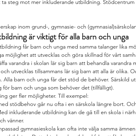
tt ta steg mot mer inkluderande utbildning. Stödcentrum 
nerskap inom grund-, gymnasie- och (gymnasial)särskolan
ildning är viktigt för alla barn och unga
bildning får barn och unga med samma talanger lika möj
a möjlighet att utvecklas och göra skillnad för vårt samh
ffa varandra i skolan lär sig barn att behandla varandra 
h utvecklas tillsammans lär sig barn att alla är olika. Oc
 Alla barn och unga får det stöd de behöver. Särskild ut
g för barn och unga som behöver det (tillfälligt).
ng ger fler möjligheter. Till exempel:
d stödbehov går nu ofta i en särskola längre bort. Och 
Med inkluderande utbildning kan de gå till en skola i när
och vänner.
passad gymnasieskola kan ofta inte välja samma ämnen o