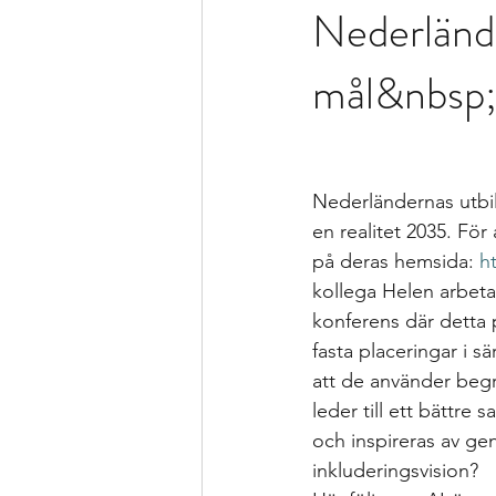
Nederlände
Formativ bedömning som förhållnin
mål&nbsp
Kollegialt lärande
Istället för 
specialpedagogen och förstelärare
Nederländernas utbil
en realitet 2035. Fö
på deras hemsida: 
h
Strategier för att träna och kompen
kollega Helen arbet
konferens där detta 
fasta placeringar i s
Bedömning och betygssättning
att de använder begre
leder till ett bättre 
och inspireras av ge
inkluderingsvision? 