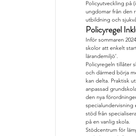
Policyutveckling på (
ungdomar från den re
utbildning och sjukv
Policyregel Ink
Inför sommaren 2024
skolor att enkelt sta
lärandemiljö’.
Policyregeln tillåter
och därmed börja me
kan delta. Praktisk 
anpassad grundskola 
den nya förordningen 
specialundervisning e
stöd från specialiser
på en vanlig skola.
Stödcentrum för lämp