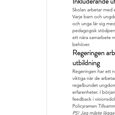
Inkluderande ut
Skolan arbetar med e
Varje barn och ungd
och unga lär sig med 
pedagogisk stödpers
ett nära samarbete m
behöver.
Regeringen arb
utbildning
Regeringen har ett 
viktiga när de arbet
regelbundet ungdomst
erfarenheter. I börj
feedback i visionsd
Policyramen Tillsamm
PS! Jag måste lägga t