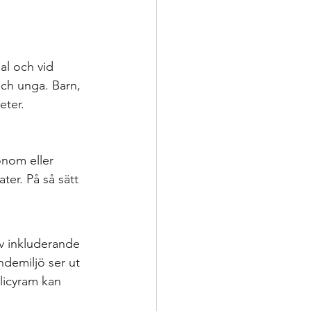
l och vid 
och unga. Barn, 
ter.

onom eller 
er. På så sätt 
av inkluderande 
ndemiljö ser ut 
licyram kan 