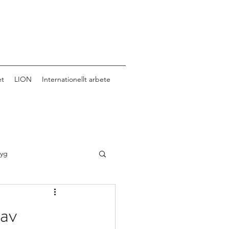
et
LION
Internationellt arbete
tyg
 av