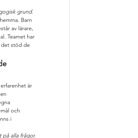
gogisk grund
. 
r hemma. Barn 
tår av lärare, 
l. Teamet har 
 det stöd de 
de 
erfarenhet är 
gen 
egna 
emål och 
nns i 
på alla frågor. 