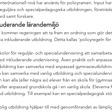
inter)nationell nivå har använts för policyramen. Input har
guljära och specialpedagogiska utbildningen, företräda
ård samt forskare.
luderande lärandemiljö
 kommer regeringen att ta fram en ordning som gör det 
rta inkluderande utbildning. Detta kallas ‘policyregeln fö
 skolor för reguljär- och specialundervisning att samarbeta
d inkluderande undervisning. Även praktik och anpassa
utbildning kan samverka med anpassad gymnasieutbildnin
kan samverka med vanlig utbildning och specialundervis
kan alla (eller några av) elever från en skola för (gymnasi
ller anpassad grundskola gå i en vanlig skola. Eleverna få
ad utbildning. Till exempel kan en specialpedagogisk stöd
lig utbildning hjälper till med genomförandet av lämplig