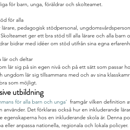
liga för barn, unga, föräldrar och skolteamet.

öd för alla

v lärare, pedagogisk stödpersonal, ungdomsvårdspersona
kolteamet ger ett bra stöd till alla lärare och alla barn 
drar bidrar med idéer om stöd utifrån sina egna erfarenhe
lär och deltar

m lär sig på sin egen nivå och på ett sätt som passar h
h ungdom lär sig tillsammans med och av sina klasskamrat
 bra som möjligt. 
sive utbildning
mmans för alla barn och unga’
  framgår vilken definition 
n använder. Det förklaras också hur en inkluderande lära
ste egenskaperna hos en inkluderande skola är. Denna po
a eller anpassa nationella, regionala och lokala policyer.