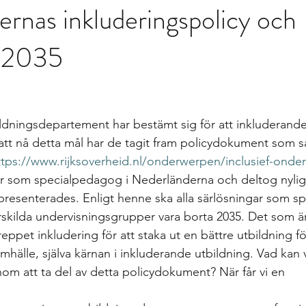
rnas inkluderingspolicy och
gs
differentierad undervisning
Growth mindset
Inklud
;2035
elevärenden till elevh
material
Nationella prov
Ledarska
n
Skoldebatt
Relationellt och kategoriskt perspe
Stödi
dningsdepartement har bestämt sig för att inkluderande 
r att nå detta mål har de tagit fram policydokument som 
ttps://www.rijksoverheid.nl/onderwerpen/inclusief-onder
uppgifter
The Agency for Special Needs and In
Återk
ar som specialpedagog i Nederländerna och deltog nylig
presenterades. Enligt henne ska alla särlösningar som sp
ärskilda undervisningsgrupper vara borta 2035. Det som är
Beprövad erfarenhet
betyg
betygssättning
Bok
ppet inkludering för att staka ut en bättre utbildning fö
samhälle, själva kärnan i inkluderande utbildning. Vad kan v
nom att ta del av detta policydokument? När får vi en 