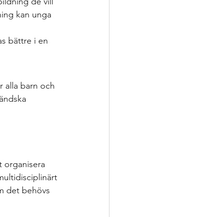
ldning de vill 
ning kan unga 
 bättre i en 
r alla barn och 
ländska 
t organisera 
ltidisciplinärt 
om det behövs 