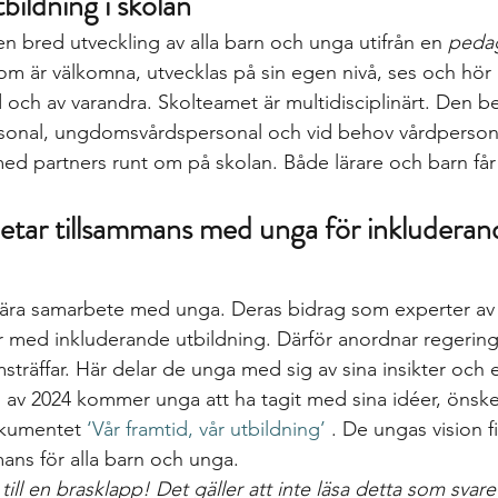
bildning i skolan
n bred utveckling av alla barn och unga utifrån en 
peda
om är välkomna, utvecklas på sin egen nivå, ses och hö
och av varandra. Skolteamet är multidisciplinärt. Den bes
onal, ungdomsvårdspersonal och vid behov vårdpersona
ed partners runt om på skolan. Både lärare och barn får
etar tillsammans med unga för inkluderan
nära samarbete med unga. Deras bidrag som experter av 
ar med inkluderande utbildning. Därför anordnar regerin
räffar. Här delar de unga med sig av sina insikter och 
an av 2024 kommer unga att ha tagit med sina idéer, önsk
okumentet 
‘Vår framtid, vår utbildning’
 . De ungas vision fi
ans för alla barn och unga.
ill en brasklapp! Det gäller att inte läsa detta som svaret 