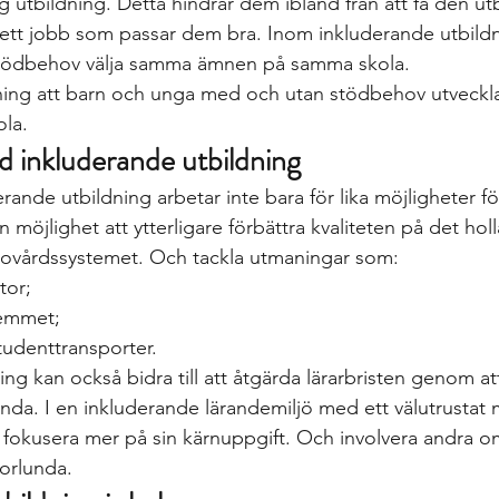
g utbildning. Detta hindrar dem ibland från att få den utbi
ta ett jobb som passar dem bra. Inom inkluderande utbild
tödbehov välja samma ämnen på samma skola. 
kning att barn och unga med och utan stödbehov utvecklas
ola.
d inkluderande utbildning
ande utbildning arbetar inte bara för lika möjligheter fö
 möjlighet att ytterligare förbättra kvaliteten på det hol
lsovårdssystemet. Och tackla utmaningar som:
tor; 
hemmet; 
udenttransporter. 
ng kan också bidra till att åtgärda lärarbristen genom at
da. I en inkluderande lärandemiljö med ett välutrustat mu
n fokusera mer på sin kärnuppgift. Och involvera andra 
norlunda.