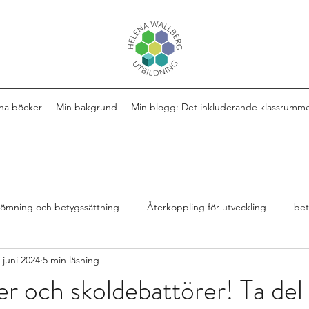
na böcker
Min bakgrund
Min blogg: Det inkluderande klassrumm
ömning och betygssättning
Återkoppling för utveckling
be
 juni 2024
5 min läsning
Design av lektioner
Bok
extra anpassningar
er och skoldebattörer! Ta del