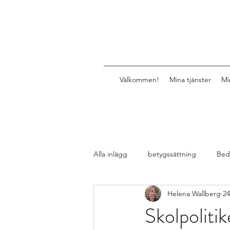
Välkommen!
Mina tjänster
Mi
Alla inlägg
betygssättning
Bed
Helena Wallberg
24
Design av lektioner, uppgifter, mat
Skolpolitik