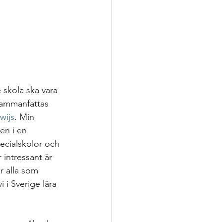
ering
p
nsatser
skola ska vara 
sammanfattas 
wijs
. Min 
oppling för utveckling
en i en 
ecialskolor och 
 intressant är 
r alla som 
i i Sverige lära 