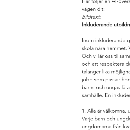
Här följer en AI-öve
vägen dit:
Bildtext: 
Inkluderande utbildn
Inom inkluderande gr
skola nära hemmet. Ve
Och vi lär oss tillsam
och att respektera 
talanger lika möjlighe
jobb som passar hono
barns och ungas lära
samhälle. En inklude
1. Alla är välkomna,
Varje barn och ungd
ungdomarna från kva