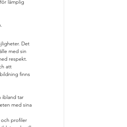
för lämplig 
.
ligheter. Det 
älle med sin 
med respekt. 
h att 
bildning finns 
ibland tar 
heten med sina 
ch profiler 