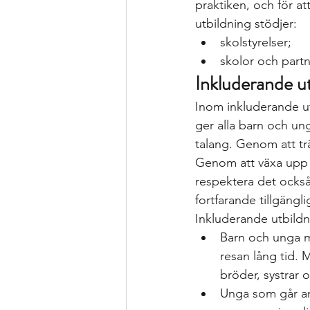
praktiken, och för a
utbildning stödjer:
skolstyrelser;
skolor och part
Inkluderande utb
Inom inkluderande ut
ger alla barn och ung
talang. Genom att trä
Genom att växa upp oc
respektera det också.
fortfarande tillgängli
Inkluderande utbildni
Barn och unga me
resan lång tid. 
bröder, systrar 
Unga som går an