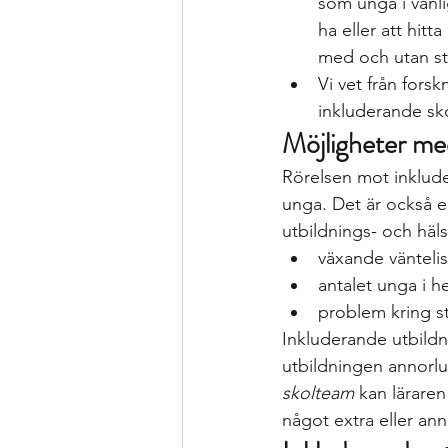
som unga i vanli
ha eller att hit
med och utan s
Vi vet från fors
inkluderande sk
Möjligheter me
Rörelsen mot inkluder
unga. Det är också en
utbildnings- och hä
växande väntelis
antalet unga i 
problem kring st
Inkluderande utbildni
utbildningen annorlun
skolteam
 kan lärare
något extra eller an