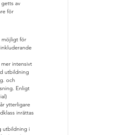
 getts av 
re för 
möjligt för 
r inkluderande 
 mer intensivt 
d utbildning 
g. och 
ning. Enligt 
al) 
r ytterligare 
klass inrättas 
 utbildning i 