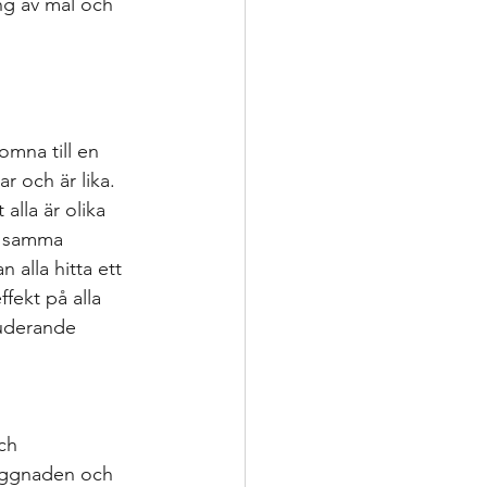
ng av mål och 
mna till en 
r och är lika. 
alla är olika 
d samma 
 alla hitta ett 
fekt på alla 
luderande 
ch 
yggnaden och 