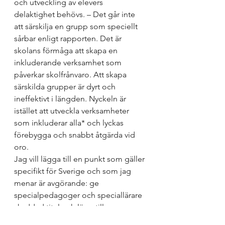
och utveckling av elevers 
delaktighet behövs. 
– Det går inte 
att särskilja en grupp som speciellt 
sårbar enligt rapporten. Det är 
skolans förmåga att skapa en 
inkluderande verksamhet som 
påverkar skolfrånvaro. Att skapa 
särskilda grupper är dyrt och 
ineffektivt i längden. Nyckeln är 
istället att utveckla verksamheter 
som inkluderar alla* och lyckas 
förebygga och snabbt åtgärda vid 
oro. 
Jag vill lägga till en punkt som gäller 
specifikt för Sverige och som jag 
menar är avgörande: ge 
specialpedagoger och speciallärare 
skyddad titel och lägg till 
yrkesgrupperna i lagtexten. Så länge 