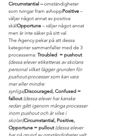
Circumstantial –
 omständigheter 
som tvingar fram avhopp
Positive
 – 
väljer något annat av positiva 
skäl
Opportune
 – väljer något annat 
men är inte säker på sitt val
The Agency pekar på att dessa 
kategorier sammanfaller med de 3 
processerna: 
Troubled  = pushout 
(dessa elever etiketteras av skolans 
personal vilket lägger grunden för 
pushout-processer som kan vara 
mer eller mindre 
synliga)
Discouraged, Confused = 
fallout 
(dessa elever har kanske 
redan gått igenom många processer 
inom pushout och är vilse i 
skolan)
Circumstantial, Positive, 
Opportune = pullout 
(dessa elever 
har på grund av omständigheter valt 