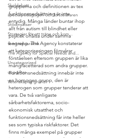
Skoldebatt
grupperna och definitionen av tex 
funktionsnedsättning är inte 
specialpedagogen och försteläraren
entydig. Många länder buntar ihop 
Stödinsatser
allt från autism till blindhet eller 
Strategier för att träna och kom...
psykisk ohälsa under samma 
begrepp. The Agency konstaterar 
teori och praktik
att kategoriseringen försvårar 
The Agency for Special Needs and...
förståelsen eftersom gruppen är lika 
Uncategorized
mångfacetterad som andra grupper. 
uppgifter
Funktionsnedsättning innebär inte 
en homogen grupp, den är 
Vetenskaplig grund
heterogen som grupper tenderar att 
vara. De två vanligaste 
sårbarhetsfaktorerna, socio-
ekonomisk utsatthet och 
funktionsnedsättning får inte heller 
ses som typiska riskfaktorer. Det 
finns många exempel på grupper 