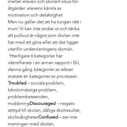
mellan eleven och skolan
Fokus för 
åtgärder: elevens känsla av 
motivation och delaktighet
Men nu gäller det att ha tungan rätt i 
mun! Vi kan inte andas ut och tänka 
att pullout är något som skolan inte 
har med att göra eller att det ligger 
utanför undervisningens domän. 
 Ytterligare 6 kategorier har 
identifierats i en annan rapport i EU, 
denna gång 
kategorier av elever
snarare än kategorier av processer:
Troubled
 – sociala problem, 
känslomässiga problem, 
problembeteenden, 
mobbning
Discouraged
 – negativ 
attityd till skolan, dåliga skolresultat, 
skolsvårigheter
Confused
 – ser inte 
meningen med skolan, 