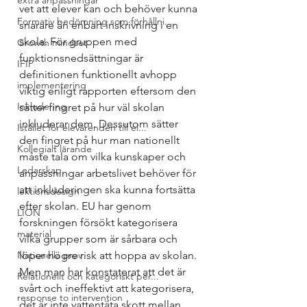
extra anpassningar
vet att elever kan och behöver kunna 
Formativ bedömning som förhållni...
snarare än enbart inskrivning i en 
skola. För gruppen med 
Growth mindset
funktionsnedsättningar är 
IFIP
definitionen funktionellt avhopp 
implementering
viktig enligt rapporten eftersom den 
Inkludering
sätter fingret på hur väl skolan 
inkluderar dem. Dessutom sätter 
Istället för elevärenden till el...
den fingret på hur man nationellt 
Kollegialt lärande
måste tala om vilka kunskaper och 
Ledarskap
anpassningar arbetslivet behöver för 
att inkluderingen ska kunna fortsätta 
lektionsdesign
efter skolan. 
EU har genom 
LION
forskningen försökt kategorisera 
material
vilka grupper som är sårbara och 
Nationella prov
löper högre risk att hoppa av skolan. 
Men man har konstaterat att det är 
Relationellt och kategoriskt per...
svårt och ineffektivt att kategorisera, 
response to intervention
det är inte vattentäta skott mellan 