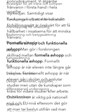
policydokument. Vi åtgärdar 
Strategier för att träna och kompen
frånvaron i första hand i hela 
uppgifter
styrkedjan. Samtidigt visar 
The Agency for Special Needs and In
forskningen att ett mer holistiskt 
förhållningssätt är önskvärt för att få 
Återkoppling för utveckling
hållbarhet i insatserna för att minska 
Bedömning och betygssättning
frånvaro. 
Beprövad erfarenhet
Formella avhopp och funktionella 
avhopp
Man gör i forskningen 
betyg
skillnad mellan
 formella avhopp
 och
betygssättning
funktionella avhopp
. Formellt 
Bok
avhopp är när eleven inte längre går 
i skolan. Funktionellt avhopp är när 
Design av lektioner
eleven går i skolan och avslutar 
Design av lektioner, uppgifter, ...
studier men utan de kunskaper som 
differentierad undervisning
krävs för vidare studier eller arbete. 
elevhälsoarbete
Distinktionen är viktig på nationell 
nivå och EU-nivå eftersom det gör 
Erasmus +
att man tar beslut utifrån vad man 