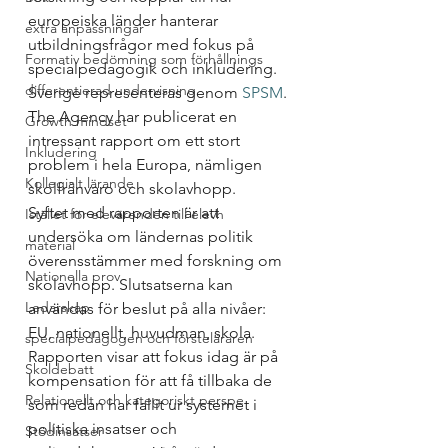
europeiska länder hanterar 
extra anpassningar
utbildningsfrågor med fokus på 
Formativ bedömning som förhållnings
specialpedagogik och inkludering. 
differentierad undervisning
Sverige representeras genom 
SPSM
. 
The Agency har publicerat en 
Growth mindset
intressant rapport om ett stort 
Inkludering
problem i hela Europa, nämligen 
Kollegialt lärande
skolfrånvaro och skolavhopp.
Syftet med rapporten är att 
Istället för elevärenden till elevh
undersöka om ländernas politik 
material
överensstämmer med forskning om 
Nationella prov
skolavhopp. Slutsatserna kan 
Ledarskap
användas för beslut på alla nivåer: 
EU, nationellt, huvudman, skola. 
specialpedagogen och försteläraren
Rapporten visar att fokus idag är på 
Skoldebatt
kompensation för att få tillbaka de 
Relationellt och kategoriskt perspe
som redan har fallit ur systemet i 
politiska insatser och 
Stödinsatser