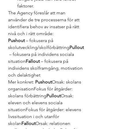
faktorer. 
The Agency föreslår att man 
använder de tre processerna för att 
identifiera behov av insatser på rätt 
nivå och i rätt område:
Pushout
 – fokusera på 
skolutveckling/skolförbättring
Pullout
 – fokusera på individens sociala 
situation
Fallout
 – fokusera på 
individens skolframgång, motivation 
och delaktighet
Mer konkret: 
Pushout
Orsak: skolans 
organisation
Fokus för åtgärder: 
skolans förbättring
Pullout
Orsak: 
eleven och elevens sociala 
situation
Fokus för åtgärder: elevens 
livssituation i och utanför 
skolan
Fallout
Orsak: relationen 