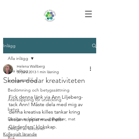
Inlägg
Alla inlägg
Helena Wallberg
Alla inlägg
30 juni 2013
1 min läsning
Skolan dödar kreativiteten
betygssättning
Bedömning och betygssättning
Fick denna länk via Ann Liljeberg-
Återkoppling för utveckling
tack Ann! Måste dela med mig av 
betyg
denna kreativa killes tankar kring 
Design av lektioner, uppgifter, mat
skolan toppat med Peter 
Gärdenfors’ klokskap.
Design av lektioner
Kollegialt lärande
Bok