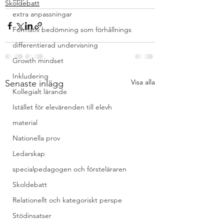
Skoldebatt
extra anpassningar
Formativ bedömning som förhållnings
differentierad undervisning
Growth mindset
Inkludering
Visa alla
Senaste inlägg
Kollegialt lärande
Istället för elevärenden till elevh
material
Nationella prov
Ledarskap
specialpedagogen och försteläraren
Skoldebatt
Relationellt och kategoriskt perspe
Stödinsatser