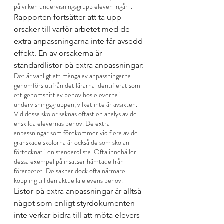
på vilken undervisningsgrupp eleven ingår i.
Rapporten fortsätter att ta upp 
orsaker till varför arbetet med de 
extra anpassningarna inte får avsedd 
effekt. En av orsakerna är 
standardlistor på extra anpassningar:
Det är vanligt att många av anpassningarna 
genomförs utifrån det lärarna identifierat som 
ett genomsnitt av behov hos eleverna i 
undervisningsgruppen, vilket inte är avsikten. 
Vid dessa skolor saknas oftast en analys av de 
enskilda elevernas behov. De extra 
anpassningar som förekommer vid flera av de 
granskade skolorna är också de som skolan 
förtecknat i en standardlista. Ofta innehåller 
dessa exempel på insatser hämtade från 
förarbetet. De saknar dock ofta närmare 
koppling till den aktuella elevens behov.
Listor på extra anpassningar är alltså 
något som enligt styrdokumenten 
inte verkar bidra till att möta elevers 