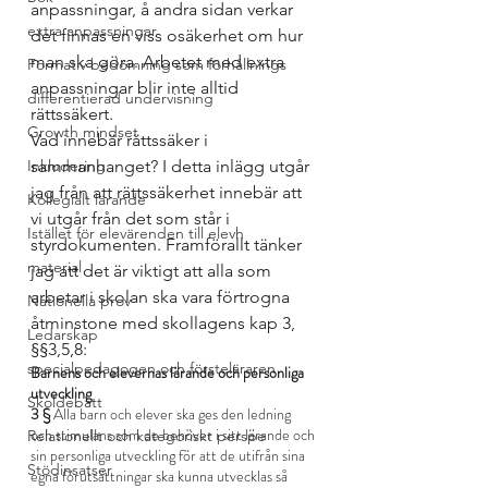
anpassningar, å andra sidan verkar 
extra anpassningar
det finnas en viss osäkerhet om hur 
man ska göra. Arbetet med extra 
Formativ bedömning som förhållnings
anpassningar blir inte alltid 
differentierad undervisning
rättssäkert. 
Growth mindset
Vad innebär rättssäker i 
Inkludering
sammanhanget? I detta inlägg utgår 
jag från att rättssäkerhet innebär att 
Kollegialt lärande
vi utgår från det som står i 
Istället för elevärenden till elevh
styrdokumenten. Framförallt tänker 
material
jag att det är viktigt att alla som 
arbetar i skolan ska vara förtrogna 
Nationella prov
åtminstone med skollagens kap 3, 
Ledarskap
§§3,5,8:
specialpedagogen och försteläraren
Barnens och elevernas lärande och personliga 
utveckling
Skoldebatt
3 §
 Alla barn och elever ska ges den ledning 
och stimulans som de behöver i sitt lärande och 
Relationellt och kategoriskt perspe
sin personliga utveckling för att de utifrån sina 
Stödinsatser
egna förutsättningar ska kunna utvecklas så 