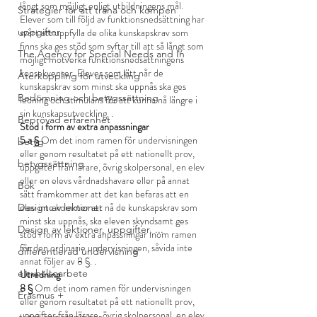
långt som möjligt enligt utbildningens mål. 
Strategier för att träna och kompen
Elever som till följd av funktionsnedsättning har 
uppgifter
svårt att uppfylla de olika kunskapskrav som 
finns ska ges stöd som syftar till att så långt som 
The Agency for Special Needs and In
möjligt motverka funktionsnedsättningens 
konsekvenser. Elever som lätt når de 
Återkoppling för utveckling
kunskapskrav som minst ska uppnås ska ges 
Bedömning och betygssättning
ledning och stimulans för att kunna nå längre i 
sin kunskapsutveckling. 
.
Beprövad erfarenhet
Stöd i form av extra anpassningar
5 a §
 Om det inom ramen för undervisningen 
betyg
eller genom resultatet på ett nationellt prov, 
betygssättning
uppgifter från lärare, övrig skolpersonal, en elev 
eller en elevs vårdnadshavare eller på annat 
Bok
sätt framkommer att det kan befaras att en 
elev inte kommer att nå de kunskapskrav som 
Design av lektioner
minst ska uppnås, ska eleven skyndsamt ges 
Design av lektioner, uppgifter, ...
stöd i form av extra anpassningar inom ramen 
för den ordinarie undervisningen, såvida inte 
differentierad undervisning
annat följer av 8 §. 
.
elevhälsoarbete
Utredning
8 §
 Om det inom ramen för undervisningen 
Erasmus +
eller genom resultatet på ett nationellt prov, 
uppgifter från lärare, övrig skolpersonal, en elev 