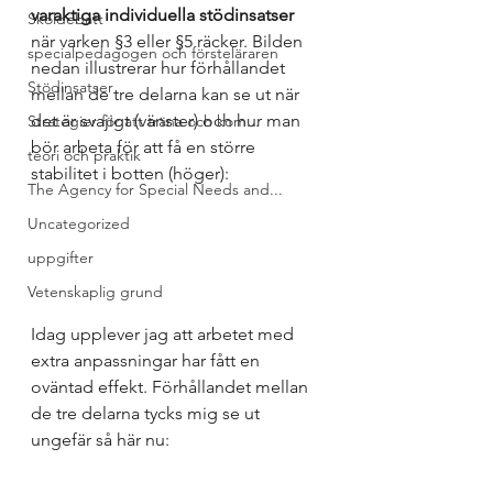
varaktiga individuella stödinsatser
Skoldebatt
när varken §3 eller §5 räcker. Bilden 
specialpedagogen och försteläraren
nedan illustrerar hur förhållandet 
Stödinsatser
mellan de tre delarna kan se ut när 
det är svajigt (vänster) och hur man 
Strategier för att träna och kom...
bör arbeta för att få en större 
teori och praktik
stabilitet i botten (höger): 
The Agency for Special Needs and...
Uncategorized
uppgifter
Vetenskaplig grund
Idag upplever jag att arbetet med 
extra anpassningar har fått en 
oväntad effekt. Förhållandet mellan 
de tre delarna tycks mig se ut 
ungefär så här nu: