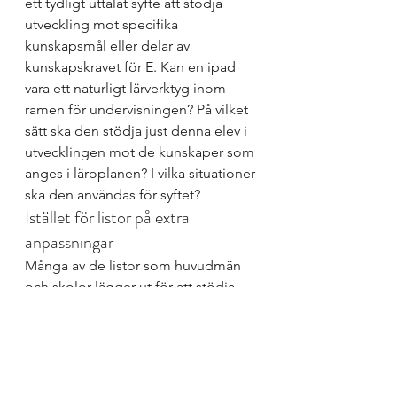
ett tydligt uttalat syfte att stödja 
utveckling mot specifika 
kunskapsmål eller delar av 
kunskapskravet för E. Kan en ipad 
vara ett naturligt lärverktyg inom 
ramen för undervisningen? På vilket 
sätt ska
 den stödja just denna elev i 
utvecklingen mot de kunskaper som 
anges i läroplanen? I vilka situationer 
ska den användas för syftet?
Istället för listor på extra 
anpassningar 
Många av de listor som huvudmän 
och skolor lägger ut för att stödja 
lärares arbete med extra 
anpassningar innehåller tveksamma 
exempel. Det är inte exemplen i sig 
som är tveksamma, många av dem 
kan visst användas för att fylla lärares 