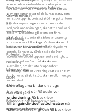
extra anpassningar
eller en elevs vårdnadshavare eller på annat 
Formativ bedömning som förhållni...
sätt framkommer att det kan befaras att en 
elev inte kommer att nå de kunskapskrav som 
Growth mindset
minst ska uppnås, trots att stöd har getts i form 
av extra anpassningar inom ramen för den 
IFIP
ordinarie undervisningen, ska detta anmälas till 
implementering
rektorn. Detsamma gäller om det finns 
särskilda skäl att anta att sådana anpassningar 
Inkludering
inte skulle vara tillräckliga. Rektorn ska se till 
Istället för elevärenden till el...
att elevens behov av särskilt stöd skyndsamt 
utreds. Behovet av särskilt stöd ska även 
Kollegialt lärande
utredas om eleven uppvisar andra svårigheter i 
sin skolsituation. Samråd ska ske med 
Ledarskap
elevhälsan, om det inte är uppenbart 
lektionsdesign
obehövligt. Om en utredning visar att en elev 
är i behov av särskilt stöd, ska han eller hon ges 
LION
sådant stöd.
material
De tre lagarna bildar en slags 
trestegsraket där §3 beskriver 
Nationella prov
undervisning
, §5 beskriver 
Relationellt och kategoriskt per...
tillfälliga
individuella
stödinsatser
 när 
response to intervention
§3 inte är tillräckligt och §8 beskriver 