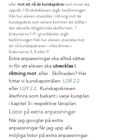
eller 
mot att nå de kunskapskrav
 som minst ska 
uppnås. I förskoleklassen utgår bedömningen 
från hur eleven utvecklas i riktning mot de 
kunskapskrav som senare kommer att ställas i 
den aktuella obligatoriska skolformen.  I 
årskurserna 1−9 i grundskolan utgår 
bedömningen från hur eleven utvecklas mot 
att nå kunskapskraven i olika ämnen i 
årskurserna 3, 6 eller 9.
Extra anpassningar ska alltså sättas 
in för att eleven ska
 utvecklas i 
riktning mot 
 eller 
. Skillnaden? Här 
hittar vi kunskapsmålen: 
LGR 2.2
eller
 LGY 2.2
.  Kunskapskraven 
återfinns som bekant i varje kursplan 
i kapitel 3 i respektive läroplan.  
Listor på extra anpassningar
När jag googlar på extra 
anpassningar får jag upp alla 
möjliga listor på extra anpassningar. 