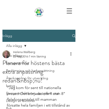
Inlägg
Alla inlägg
Helena Wallberg
Alla inlägg
22 maj 2016
7 min läsning
Planera för höstens bästa
betygssättning
extra anpassning
Bedömning och betygssättning
redan&nbsp;nu!
Återkoppling för utveckling
betyg
“Jag kom för sent till nationella 
Design av lektioner, uppgifter, mat
provet! Det började inte 9 utan 8” 
Telefonsamtalet till mamman 
Design av lektioner
försatte hela familjen i ett tillstånd av 
Bok