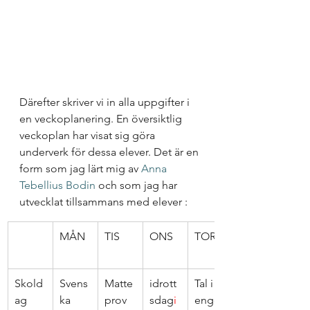
Därefter skriver vi in alla uppgifter i 
en veckoplanering. En översiktlig 
veckoplan har visat sig göra 
underverk för dessa elever. Det är en 
form som jag lärt mig av 
Anna 
Tebellius Bodin 
och som jag har 
utvecklat tillsammans med elever : 
MÅN
TIS
ONS
TOR
Skold
Svens
Matte
idrott
Tal i 
ag
ka 
prov 
sdag
i
engel