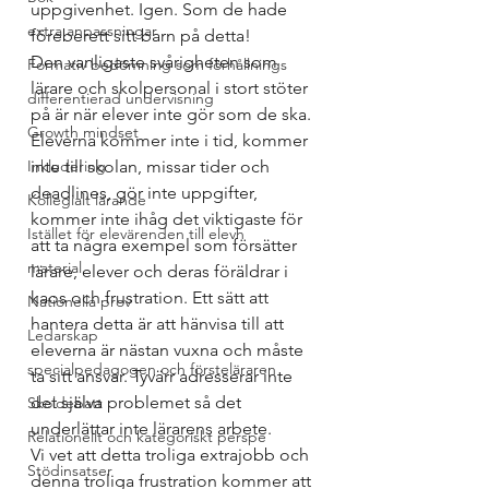
uppgivenhet. Igen. Som de hade 
extra anpassningar
föreberett sitt barn på detta!
Den vanligaste svårigheten som 
Formativ bedömning som förhållnings
lärare och skolpersonal i stort stöter 
differentierad undervisning
på är när elever inte gör som de ska. 
Growth mindset
Eleverna kommer inte i tid, kommer 
Inkludering
inte till skolan, missar tider och 
deadlines, gör inte uppgifter, 
Kollegialt lärande
kommer inte ihåg det viktigaste för 
Istället för elevärenden till elevh
att ta några exempel som försätter 
material
lärare, elever och deras föräldrar i 
kaos och frustration. Ett sätt att 
Nationella prov
hantera detta är att hänvisa till att 
Ledarskap
eleverna är nästan vuxna och måste 
specialpedagogen och försteläraren
ta sitt ansvar. Tyvärr adresserar inte 
det själva problemet så det 
Skoldebatt
underlättar inte lärarens arbete.
Relationellt och kategoriskt perspe
Vi vet att detta troliga extrajobb och 
Stödinsatser
denna troliga frustration kommer att 