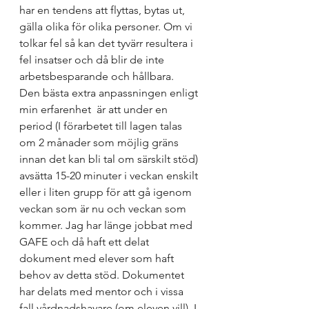
har en tendens att flyttas, bytas ut, 
gälla olika för olika personer. Om vi 
tolkar fel så kan det tyvärr resultera i 
fel insatser och då blir de inte 
arbetsbesparande och hållbara. 
Den bästa extra anpassningen enligt 
min erfarenhet  är att under en 
period (I förarbetet till lagen talas 
om 2 månader som möjlig gräns 
innan det kan bli tal om särskilt stöd) 
avsätta 15-20 minuter i veckan enskilt 
eller i liten grupp för att gå igenom 
veckan som är nu och veckan som 
kommer. Jag har länge jobbat med 
GAFE och då haft ett delat 
dokument med elever som haft 
behov av detta stöd. Dokumentet 
har delats med mentor och i vissa 
fall vårdnadshavare (om eleven vill). I 