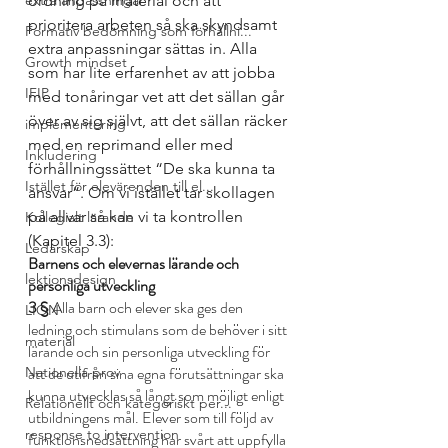
extra anpassningar
ordning på material och att 
prioritera arbeten så ska skyndsamt 
Formativ bedömning som förhållni...
extra anpassningar sättas in. Alla 
Growth mindset
som har lite erfarenhet av att jobba 
IFIP
med tonåringar vet att det sällan går 
över av sig självt, att det sällan räcker 
implementering
med en reprimand eller med 
Inkludering
förhållningssättet “De ska kunna ta 
Istället för elevärenden till el...
ansvar”. Om vi istället tar skollagen 
på allvar så kan vi ta kontrollen 
Kollegialt lärande
(Kapitel 3.3):
Ledarskap
Barnens och elevernas lärande och 
lektionsdesign
personliga utveckling
3 §
 Alla barn och elever ska ges den 
LION
ledning och stimulans som de behöver i sitt 
material
lärande och sin personliga utveckling för 
att de utifrån sina egna förutsättningar ska 
Nationella prov
kunna utvecklas så långt som möjligt enligt 
Relationellt och kategoriskt per...
utbildningens mål. Elever som till följd av 
response to intervention
funktionsnedsättning har svårt att uppfylla 