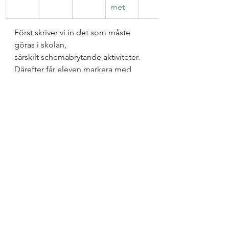
met
Först skriver vi in det som måste 
göras i skolan, 
särskilt schemabrytande aktiviteter. 
Därefter får eleven markera med 
grönt, gult eller rött beroende på 
hur känslan är inför uppgiften. Rött 
betyder jobbigt medan grönt är en 
bra känsla. När man gör så här blir 
det tydligt att allt inte är rött. Om allt 
är rött får man bryta ner uppgiften i 
mindre delar: läsa bok, 
informationssök, samla data, skriva 
inledning, skriva disposition och 
färgmarkera varje del tills man får 
fram något som inte är rött. Kanske 
det till slut blir att eleven kan tänka 
sig att komma till skolan och sitta i 