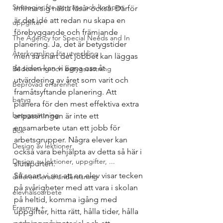
Strategier för att träna och kompen
infinna sig nästa läsår också. Därför 
är det idé att redan nu skapa en 
uppgifter
förebyggande och främjande 
The Agency for Special Needs and In
planering. Ja, det är betygstider 
Återkoppling för utveckling
men så snart det jobbet kan läggas 
åt sidan kan vi ägna oss åt 
Bedömning och betygssättning
utvärdering av året som varit och 
Beprövad erfarenhet
framåtsyftande planering. Att 
betyg
planera för den mest effektiva extra 
betygssättning
anpassningen är inte ett 
ensamarbete utan ett jobb för 
Bok
arbetsgrupper. Några elever kan 
Design av lektioner
också vara behjälpta av detta så här i 
Design av lektioner, uppgifter, ...
slutspurten. 
Så snart vi ser att en elev visar tecken 
differentierad undervisning
på svårigheter med att vara i skolan 
elevhälsoarbete
på heltid, komma igång med 
Erasmus +
uppgifter, hitta rätt, hålla tider, hålla 