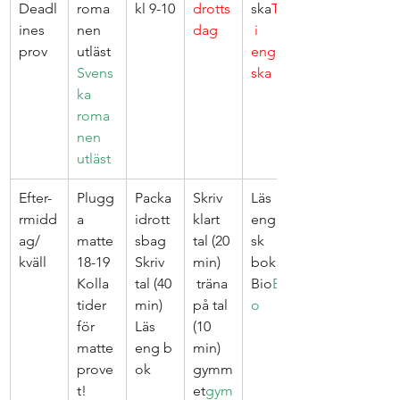
Deadl
roma
kl 9-10
drotts
ska
Tal
ines
nen 
dag
 i 
prov
utläst
engel
Svens
ska
ka 
roma
nen 
utläst
Efter-
Plugg
Packa 
Skriv 
Läs 
rmidd
a 
idrott
klart 
engel
ag/
matte 
sbag
tal (20 
sk 
kväll
18-19
Skriv 
min)
bok
Kolla 
tal (40 
 träna 
Bio
Bi
tider 
min)
på tal 
o
för 
Läs 
(10 
matte
eng 
b
min)
prove
ok
gymm
t! 
et
gym