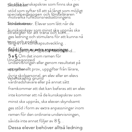
de olika kunskapskrav som finns ska ges 
Skoldebatt
stöd som syftar till att så långt som möjligt 
specialpedagogen och försteläraren
motverka funktionsnedsättningens 
konsekvenser. Elever som lätt når de 
Stödinsatser
kunskapskrav som minst ska uppnås ska 
Strategier för att träna och kom...
ges ledning och stimulans för att kunna nå 
teori och praktik
längre i sin kunskapsutveckling. 
.
Stöd i form av extra anpassningar
The Agency for Special Needs and...
5 a §
 Om det inom ramen för 
Uncategorized
undervisningen eller genom resultatet på 
ett nationellt prov, uppgifter från lärare, 
uppgifter
övrig skolpersonal, en elev eller en elevs 
Vetenskaplig grund
vårdnadshavare eller på annat sätt 
framkommer att det kan befaras att en elev 
inte kommer att nå de kunskapskrav som 
minst ska uppnås, ska eleven skyndsamt 
ges stöd i form av extra anpassningar inom 
ramen för den ordinarie undervisningen, 
såvida inte annat följer av 8 §. 
.
Dessa elever behöver alltså ledning 