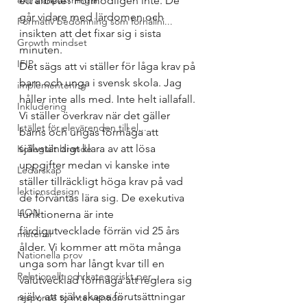
extra anpassningar
ett arbete? Förmodligen inte. De 
går vidare med lärdomen och 
Formativ bedömning som förhållni...
insikten att det fixar sig i sista 
Growth mindset
minuten.
IFIP
Det sägs att vi ställer för låga krav på 
barn och unga i svensk skola. Jag 
implementering
håller inte alls med. Inte helt iallafall. 
Inkludering
Vi ställer överkrav när det gäller 
Istället för elevärenden till el...
barns och ungas förmåga att 
självständigt klara av att lösa 
Kollegialt lärande
uppgifter medan vi kanske inte 
Ledarskap
ställer tillräckligt höga krav på vad 
lektionsdesign
de förväntas lära sig. De exekutiva 
LION
funktionerna är inte 
färdigutvecklade förrän vid 25 års 
material
ålder. Vi kommer att möta många 
Nationella prov
unga som har långt kvar till en 
Relationellt och kategoriskt per...
välutvecklad förmåga att reglera sig 
själv, att själv skapa förutsättningar 
response to intervention