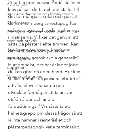
för att ta eget ansvar. Ändå ställer vi 
Skoldebatt
krav på just detta och det ställer till 
specialpedagogen och försteläraren
det för många i skolan och gör att 
Stödinsatser
de hamnar i berg av restuppgifter 
och varningar och röda markeringar 
Strategier för att träna och kom...
i matriserna. Vi fixar det genom att 
teori och praktik
sätta på plåster i elfte timmen. Kan 
The Agency for Special Needs and...
det vara detta som påverkar 
resultaten i svensk skola generellt?
Uncategorized
Hursomhelst, det här är inget jobb 
uppgifter
du kan göra på egen hand. Hur kan 
Vetenskaplig grund
vi tillsammans organisera arbetet så 
att våra elever tränar på och 
utvecklar förmågan att ta ansvar 
utifrån ålder och andra 
förutsättningar? Vi måste ta ett 
helhetsgrepp om dessa frågor så att 
vi inte hamnar i rest-träsket och 
plåsterpedagogik varje terminsslut.