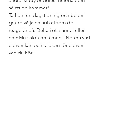
andra, study buddies. Belöna dem 
så att de kommer!
Ta fram en dagstidning och be en 
grupp välja en artikel som de 
reagerar på. Delta i ett samtal eller 
en diskussion om ämnet. Notera vad 
eleven kan och tala om för eleven 
vad du hör.
Elever som har svårt för stora öppna 
uppgifter kan prestera väl om de får 
en lista med begrepp som de ska 
visa att de kan. Utifrån definitionerna 
kan man initiera ett samtal för att få 
eleven att resonera kring 
begreppen. Börja konkret och lirka 
in det abstrakta.
Gå igenom ett prov som inte blev 
bra. Hur skulle eleven svara idag? 
“Om du skulle göra om provet, hur 