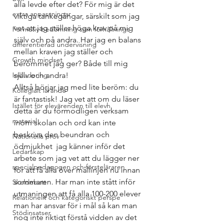
alla levde efter det? För mig är det 
extra anpassningar
viktiga tankegångar, särskilt som jag 
vet att jag ställer höga krav på mig 
Formativ bedömning som förhållnings
själv och på andra. Har jag en balans 
differentierad undervisning
mellan kraven jag ställer och 
Growth mindset
berömmet jag ger? Både till mig 
Inkludering
själv och andra!
Alltså börjar jag med lite beröm: du 
Kollegialt lärande
är fantastisk! Jag vet att om du läser 
Istället för elevärenden till elevh
detta är du förmodligen verksam 
material
inom skolan och ord kan inte 
beskriva den beundran och 
Nationella prov
ödmjukhet  jag känner inför det 
Ledarskap
arbete som jag vet att du lägger ner 
specialpedagogen och försteläraren
för att få alla över mållinjen nu innan 
sommaren. Har man inte stått inför 
Skoldebatt
utmaningen att få alla 100-200 elever 
Relationellt och kategoriskt perspe
man har ansvar för i mål så kan man 
Stödinsatser
nog inte riktigt förstå vidden av det 