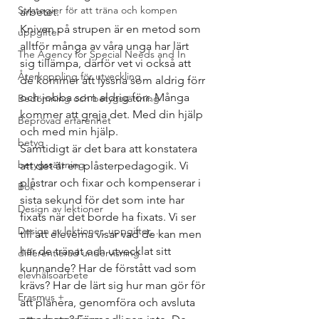
Strategier för att träna och kompen
arbetet.
Kniven på strupen är en metod som 
uppgifter
alltför många av våra unga har lärt 
The Agency for Special Needs and In
sig tillämpa, därför vet vi också att 
Återkoppling för utveckling
de kommer att lyssna som aldrig förr 
och jobba som aldrig förr. Många 
Bedömning och betygssättning
kommer att greja det. Med din hjälp 
Beprövad erfarenhet
och med min hjälp.
betyg
Samtidigt är det bara att konstatera 
betygssättning
att det är en plåsterpedagogik. Vi 
plåstrar och fixar och kompenserar i 
Bok
sista sekund för det som inte har 
Design av lektioner
fixats när det borde ha fixats. Vi ser 
Design av lektioner, uppgifter, ...
till att eleverna visar vad de kan men 
har de tränat och utvecklat sitt 
differentierad undervisning
kunnande? Har de förstått vad som 
elevhälsoarbete
krävs? Har de lärt sig hur man gör för 
Erasmus +
att planera, genomföra och avsluta 