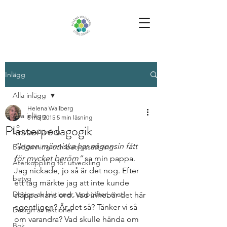
Inlägg
Alla inlägg
Helena Wallberg
Alla inlägg
8 maj 2015
5 min läsning
Plåsterpedagogik
betygssättning
“Ingen människa har någonsin fått 
Bedömning och betygssättning
för mycket beröm”
 sa min pappa. 
Återkoppling för utveckling
Jag nickade, jo så är det nog. Efter 
betyg
ett tag märkte jag att inte kunde 
Design av lektioner, uppgifter, mat
släppa hans ord. Vad innebär det här 
egentligen? Är det så? Tänker vi så 
Design av lektioner
om varandra? Vad skulle hända om 
Bok