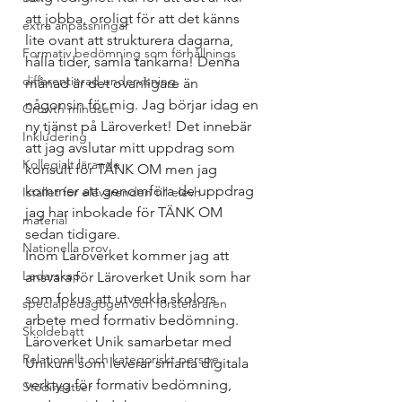
att jobba, oroligt för att det känns 
extra anpassningar
lite ovant att strukturera dagarna, 
Formativ bedömning som förhållnings
hålla tider, samla tankarna! Denna 
differentierad undervisning
månad är det ovanligare än 
någonsin för mig. Jag börjar idag en 
Growth mindset
ny tjänst på Läroverket! Det innebär 
Inkludering
att jag avslutar mitt uppdrag som 
Kollegialt lärande
konsult för TÄNK OM men jag 
kommer att genomföra de uppdrag 
Istället för elevärenden till elevh
jag har inbokade för TÄNK OM 
material
sedan tidigare.
Nationella prov
Inom Läroverket kommer jag att 
Ledarskap
ansvara för Läroverket Unik som har 
som fokus att utveckla skolors 
specialpedagogen och försteläraren
arbete med formativ bedömning. 
Skoldebatt
Läroverket Unik samarbetar med 
Relationellt och kategoriskt perspe
Unikum som leverar smarta digitala 
verktyg för formativ bedömning, 
Stödinsatser