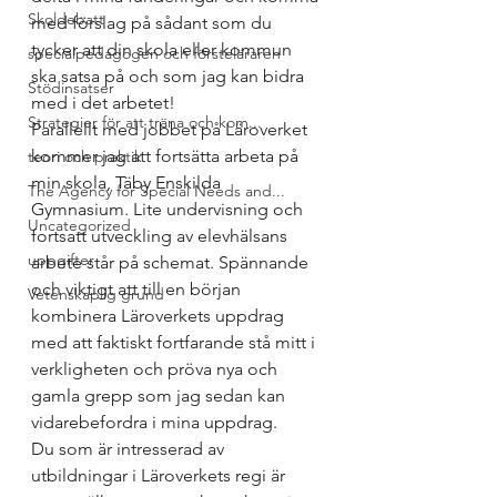
Skoldebatt
med förslag på sådant som du 
tycker att din skola eller kommun 
specialpedagogen och försteläraren
ska satsa på och som jag kan bidra 
Stödinsatser
med i det arbetet!
Strategier för att träna och kom...
Parallellt med jobbet på Läroverket 
kommer jag att fortsätta arbeta på 
teori och praktik
min skola, Täby Enskilda 
The Agency for Special Needs and...
Gymnasium. Lite undervisning och 
Uncategorized
fortsatt utveckling av elevhälsans 
uppgifter
arbete står på schemat. Spännande 
och viktigt att till en början 
Vetenskaplig grund
kombinera Läroverkets uppdrag 
med att faktiskt fortfarande stå mitt i 
verkligheten och pröva nya och 
gamla grepp som jag sedan kan 
vidarebefordra i mina uppdrag.
Du som är intresserad av 
utbildningar i Läroverkets regi är 