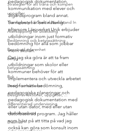
pedagogisk dokumentation, 
Strategier för att träna och kompen
kommunikation med elever och 
uppgifter
åtgärdsprogram bland annat. 
The Agency for Special Needs and In
Samarbetet är helt naturligt 
eftersom Läroverket Unik erbjuder 
Återkoppling för utveckling
utbildningar inom just formativ 
Bedömning och betygssättning
bedömning för alla som jobbar 
Beprövad erfarenhet
inom skolan.
Det jag ska göra är att ta fram 
betyg
utbildningar som skolor eller 
betygssättning
kommuner behöver för att 
Bok
implementera och utveckla arbetet 
med formativ bedömning, 
Design av lektioner
pedagogiska planeringar och 
Design av lektioner, uppgifter, ...
pedagogisk dokumentation med 
differentierad undervisning
eller utan dator, med eller utan 
elevhälsoarbete
datorbaserad program. Jag håller 
som bäst på att titta på vad jag 
Erasmus +
också kan göra som konsult inom 