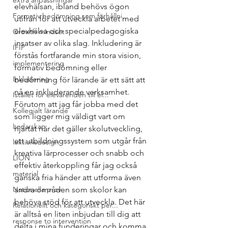
extra anpassningar
elevhälsan, ibland behövs ögon 
Formativ bedömning som förhållni...
utifrån för att utveckla arbetet med 
elevhälsa och specialpedagogiska 
Growth mindset
insatser av olika slag. Inkludering är 
IFIP
förstås fortfarande min stora vision, 
implementering
formativ bedömning eller 
Inkludering
bedömning för lärande är ett sätt att 
nå en inkluderande verksamhet.
Istället för elevärenden till el...
Förutom att jag får jobba med det 
Kollegialt lärande
som ligger mig väldigt vart om 
Ledarskap
hjärtat när det gäller skolutveckling, 
ett utbildningssystem som utgår från 
lektionsdesign
kreativa lärprocesser och snabb och 
LION
effektiv återkoppling får jag också 
material
ganska fria händer att utforma även 
Nationella prov
andra områden som skolor kan 
behöva stöd för att utveckla. Det här 
Relationellt och kategoriskt per...
är alltså en liten inbjudan till dig att 
response to intervention
delta i mina funderingar och komma 