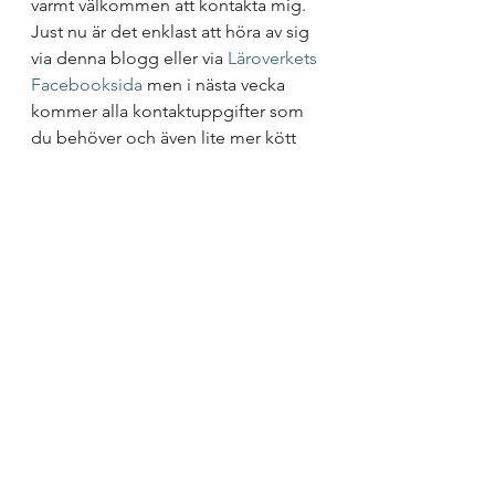
varmt välkommen att kontakta mig. 
Just nu är det enklast att höra av sig 
via denna blogg eller via 
Läroverkets 
Facebooksida 
men i nästa vecka 
kommer alla kontaktuppgifter som 
du behöver och även lite mer kött 
på benen när det gäller möjliga 
utbildningspaket.
Jag kommer förstås också att 
fortsätta att blogga och twittra, vi ses 
i de sociala medierna!
Uncategorized
Visa alla
Senaste inlägg