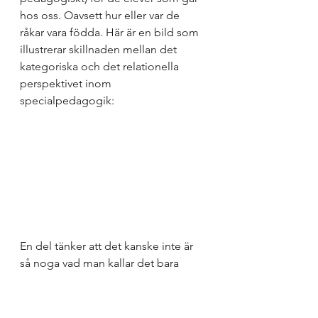
hos oss. Oavsett hur eller var de 
råkar vara födda. Här är en bild som 
illustrerar skillnaden mellan det 
kategoriska och det relationella 
perspektivet inom 
specialpedagogik:
En del tänker att det kanske inte är 
så noga vad man kallar det bara 
eleverna får en tillgänglig lärmiljö.
Jag tänker tvärtom. Det är av 
avgörande vikt vad vi kallar det för 