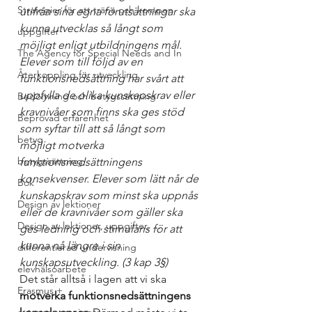
Strategier för att träna och kompen
utifrån sina egna förutsättningar ska 
kunna utvecklas så långt som 
uppgifter
möjligt enligt utbildningens mål. 
The Agency for Special Needs and In
Elever som till följd av en 
Återkoppling för utveckling
funktionsnedsättning har svårt att 
uppfylla de olika kunskapskrav eller 
Bedömning och betygssättning
kravnivåer som finns ska ges stöd 
Beprövad erfarenhet
som syftar till att så långt som 
betyg
möjligt motverka 
betygssättning
funktionsnedsättningens 
konsekvenser. Elever som lätt når de 
Bok
kunskapskrav som minst ska uppnås 
Design av lektioner
eller de kravnivåer som gäller ska 
Design av lektioner, uppgifter, ...
ges ledning och stimulans för att 
kunna nå längre i sin 
differentierad undervisning
kunskapsutveckling. (3 kap 3§)
elevhälsoarbete
Det står alltså i lagen att vi ska 
Erasmus +
motverka funktionsnedsättningens 