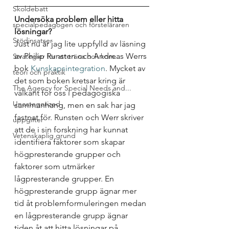
Skoldebatt
Undersöka problem eller hitta 
specialpedagogen och försteläraren
lösningar? 
Stödinsatser
Just nu är jag lite uppfylld av läsning 
av Philip Runsten och Andreas Werrs 
Strategier för att träna och kom...
bok 
Kunskapsintegration
. Mycket av 
teori och praktik
det som boken kretsar kring är 
The Agency for Special Needs and...
välkänt för oss i pedagogiska 
Uncategorized
sammanhang, men en sak har jag 
fastnat för. Runsten och Werr skriver 
uppgifter
att de i sin forskning har kunnat 
Vetenskaplig grund
identifiera faktorer som skapar 
högpresterande grupper och 
faktorer som utmärker 
lågpresterande grupper. En 
högpresterande grupp ägnar mer 
tid åt problemformuleringen medan 
en lågpresterande grupp ägnar 
tiden åt att hitta lösningar på 