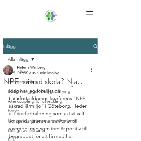
Inlägg
Alla inlägg
Helena Wallberg
Alla inlägg
10 apr. 2019
5 min läsning
NPF-säkrad skola? Nja…
betygssättning
Idag har jag föreläst på 
Bedömning och betygssättning
Lärarfortbildnings konferens “NPF-
Återkoppling för utveckling
säkrad lärmiljö” i Göteborg. Heder 
betyg
åt Lärarfortbildning som aktivt valt 
Design av lektioner, uppgifter, mat
att sprida gracerna och ta in till 
exempel mig som inte är positiv till 
Design av lektioner
begreppet för att få med fler 
Bok