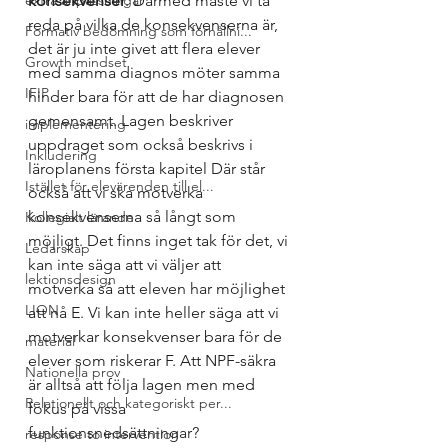
extra anpassningar
konsekvenser
. Därmed måste vi ta 
reda på vilka de konsekvenserna är, 
Formativ bedömning som förhållni...
det är ju inte givet att flera elever 
Growth mindset
med samma diagnos möter samma 
IFIP
hinder bara för att de har diagnosen 
gemensamt. Lagen beskriver 
implementering
uppdraget som också beskrivs i 
Inkludering
läroplanens första kapitel Där står 
Istället för elevärenden till el...
också att vi ska motverka 
konsekvenserna så långt som 
Kollegialt lärande
möjligt. Det finns inget tak för det, vi 
Ledarskap
kan inte säga att vi väljer att 
lektionsdesign
motverka så att eleven har möjlighet 
LION
att nå E. Vi kan inte heller säga att vi 
motverkar konsekvenser bara för de 
material
elever som riskerar F. Att NPF-säkra 
Nationella prov
är alltså att följa lagen men med 
Relationellt och kategoriskt per...
fokus på vissa 
funktionsnedsättningar?
response to intervention