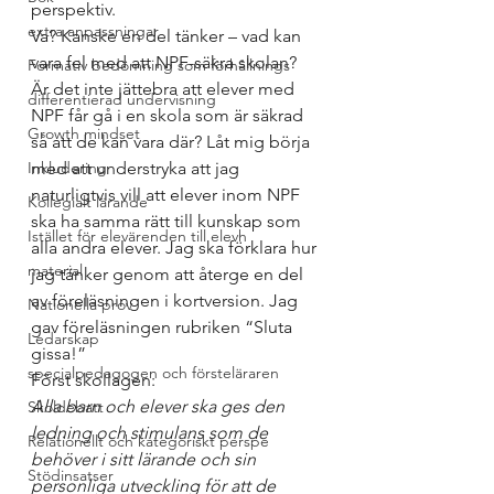
perspektiv.
extra anpassningar
Va? Kanske en del tänker – vad kan 
vara fel med att NPF-säkra skolan? 
Formativ bedömning som förhållnings
Är det inte jättebra att elever med 
differentierad undervisning
NPF får gå i en skola som är säkrad 
Growth mindset
så att de kan vara där? Låt mig börja 
Inkludering
med att understryka att jag 
naturligtvis vill att elever inom NPF 
Kollegialt lärande
ska ha samma rätt till kunskap som 
Istället för elevärenden till elevh
alla andra elever. Jag ska förklara hur 
material
jag tänker genom att återge en del 
av föreläsningen i kortversion. Jag 
Nationella prov
gav föreläsningen rubriken “Sluta 
Ledarskap
gissa!”
specialpedagogen och försteläraren
Först skollagen:
Alla barn och elever ska ges den 
Skoldebatt
ledning och stimulans som de 
Relationellt och kategoriskt perspe
behöver i sitt lärande och sin 
Stödinsatser
personliga utveckling för att de 