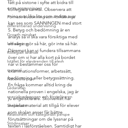
fått på sistone i syfte att bidra till 
extra anpassningar
kollegiala samtal. Observera att 
mina svar lika lite som andras svar 
Formativ bedömning som förhållnings
kan ses som SANNINGEN med stort 
differentierad undervisning
S. Betyg och bedömning är en 
Growth mindset
analys så vi ska vara försiktiga med 
Inkludering
att säga: gör så här, gör inte så här. 
Däremot kan vi fundera tillsammans 
Kollegialt lärande
över om vi har alla kort på bordet 
Istället för elevärenden till elevh
när vi bestämmer oss för 
material
examinationsformer, arbetssätt, 
bedömning eller betygssättning. 
Nationella prov
En fråga kommer alltid kring de 
Ledarskap
nationella proven i engelska, jag är 
specialpedagogen och försteläraren
ju engelsklärare. Skolverket har 
inspelat material att tillgå för elever 
Skoldebatt
som skolan anser får bättre 
Relationellt och kategoriskt perspe
förutsättningar om de lyssnar på 
Stödinsatser
texten i läsförståelsen. Samtidigt har 