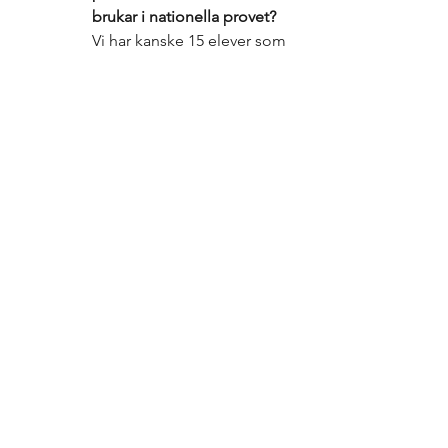
brukar i nationella provet?
Vi har kanske 15 elever som 
har dyslexi enligt 
logopedisk utredning. Hur 
ska vi tänka där? Menar 
Skolverket att de ska 
förberedas på att få sämre 
betyg på grund av sin 
dyslexi, är det rimligt? Om 
inte, hur kan vi tänka så att 
de också genomför 
provet? Vilka styrkor och 
svårigheter har eleven? Hur 
kan dessa visa sig i en 
nationell provsituation? Vad 
säger eleverna själva? Om 
de är oroliga inför 
nationella provet, beror det 