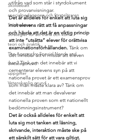
utifrån vad som står i styrdokument 
Skoldebatt
och provanvisningar. 
specialpedagogen och försteläraren
Det är alldeles för enkelt att luta sig 
Stödinsatser
mot elevens rätt att få anpassningar 
och hävda att det är en viktig princip 
Strategier för att träna och kom...
att inte “utsätta” elever för orättvisa 
teori och praktik
examinationsförhållanden. 
Tänk om 
The Agency for Special Needs and...
det innebär att vi missar att eleven 
kan? Tänk om det innebär att vi 
Uncategorized
cementerar elevens syn på att 
uppgifter
nationella provet är ett examensprov 
Vetenskaplig grund
som man måste klara av? Tänk om 
det innebär att man devalverar 
nationella proven som ett nationellt 
bedömningsinstrument? 
Det är också alldeles för enkelt att 
luta sig mot tanken att läsning, 
skrivande, interaktion måste ske på 
ett särskilt sätt för att vara giltigt.