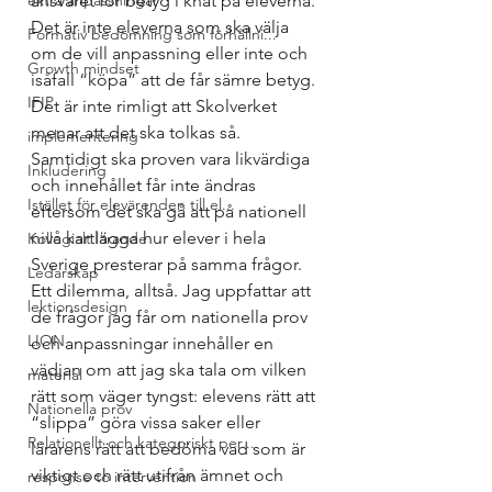
extra anpassningar
ansvaret för betyg i knät på eleverna. 
Det är inte eleverna som ska välja 
Formativ bedömning som förhållni...
om de vill anpassning eller inte och 
Growth mindset
isåfall “köpa” att de får sämre betyg. 
IFIP
Det är inte rimligt att Skolverket 
menar att det ska tolkas så. 
implementering
Samtidigt ska proven vara likvärdiga 
Inkludering
och innehållet får inte ändras 
Istället för elevärenden till el...
eftersom det ska gå att på nationell 
nivå kartlägga hur elever i hela 
Kollegialt lärande
Sverige presterar på samma frågor. 
Ledarskap
Ett dilemma, alltså. Jag uppfattar att 
lektionsdesign
de frågor jag får om nationella prov 
LION
och anpassningar innehåller en 
vädjan om att jag ska tala om vilken 
material
rätt som väger tyngst: elevens rätt att 
Nationella prov
“slippa” göra vissa saker eller 
Relationellt och kategoriskt per...
lärarens rätt att bedöma vad som är 
viktigt och rätt utifrån ämnet och 
response to intervention