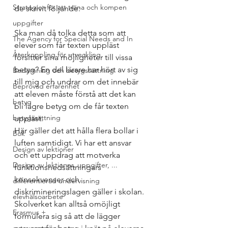
Strategier för att träna och kompen
de skrivit följande:
uppgifter
Ska man då tolka detta som att 
The Agency for Special Needs and In
elever som får texten uppläst 
Återkoppling för utveckling
försitter sina möjligheter till vissa 
betyg? En del lärare har hört av sig 
Bedömning och betygssättning
till mig och undrar om det innebär 
Beprövad erfarenhet
att eleven måste förstå att det kan 
betyg
bli lägre betyg om de får texten 
betygssättning
uppläst. 
Här gäller det att hålla flera bollar i 
Bok
luften samtidigt. Vi har ett ansvar 
Design av lektioner
och ett uppdrag att motverka 
Design av lektioner, uppgifter, ...
funktionsnedsättningars 
konsekvenser och 
differentierad undervisning
diskrimineringslagen gäller i skolan. 
elevhälsoarbete
Skolverket kan alltså omöjligt 
Erasmus +
formulera sig så att de lägger 