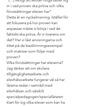
“(…) viktigt att skolan noga sätter sig 
in i vad proven ska pröva och vilka 
förutsättningar eleven har”
Detta är en nyckelmening. Istället för 
att fokusera på hur proven kan 
anpassas måste vi börja i vad de 
faktiskt ska pröva. Är vi överens om 
det? Har vi läst anvisningarna och 
tittat på de bedömningsexempel 
och matriser som följer med 
proven? 
Vilka förutsättningar har eleverna? 
Jag tänker att om skolans 
tillgänglighetsarbete och 
elevhälsoarbete fungerar väl så har 
lärarna redan i samråd med 
elevhälsan och särskilt 
specialpedagogen/specialläraren 
klart för sig vilka elever som kan ha 