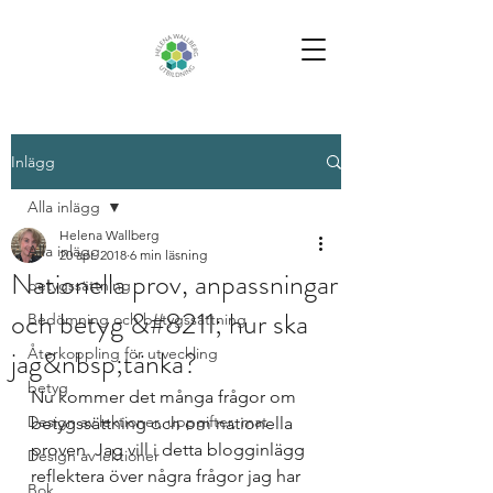
Inlägg
Alla inlägg
Helena Wallberg
Alla inlägg
20 apr. 2018
6 min läsning
Nationella prov, anpassningar
betygssättning
och betyg &#8211; hur ska
Bedömning och betygssättning
jag&nbsp;tänka?
Återkoppling för utveckling
betyg
Nu kommer det många frågor om 
Design av lektioner, uppgifter, mat
betygssättning och om nationella 
proven. Jag vill i detta blogginlägg 
Design av lektioner
reflektera över några frågor jag har 
Bok