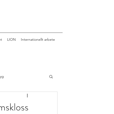
et
LION
Internationellt arbete
tyg
omskloss