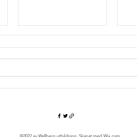
Snabb
snabb
&#821
<p>Ja
förän
utman
de sk
spret
Förslaget till ny lärarutbildning:
förk
evidensbaserad eller
Därför
polit
evidensinformerad undervisning?
©2022 av Wallberg utbildning. Skapat med Wix.com