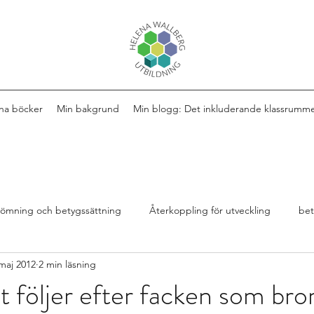
na böcker
Min bakgrund
Min blogg: Det inkluderande klassrumm
ömning och betygssättning
Återkoppling för utveckling
be
maj 2012
2 min läsning
Design av lektioner
Bok
extra anpassningar
et följer efter facken som br