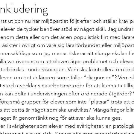
nkludering
gs
differentierad undervisning
Growth mindset
Inklud
st ut och nu har miljöpartiet följt efter och ställer krav på
elevärenden till elevh
material
Nationella prov
Ledarska
ör elever de tycker behöver stöd av något skäl. Jag undra
genom detta eller om det är en populistisk flirt med lära
a åsikter i övrigt om vare sig lärarförbundet eller miljöpar
n
Skoldebatt
Relationellt och kategoriskt perspe
Stödi
nna sakfråga som jag menar riskerar att slunga skolan fl
å alla var överens om att eleven äger problemet och eleven s
återbördas i undervisningen. Vem ska kontrollera om ord
uppgifter
The Agency for Special Needs and In
Återk
r eleven om det är läraren som ställer “diagnosen”? Vem s
 stöd utvecklar sina arbetsmetoder för att kunna ta tillba
hon kan delta i undervisningen efter ordinerade åtgärder? V
Beprövad erfarenhet
betyg
betygssättning
Bok
föra små grupper för elever som inte “platsar” trots att d
s att detta är något som ska undvikas? Många frågor blir
slaget är genomtänkt nog för att svar ska kunna ges. 
er i svårigheter som elever med svårigheter, en patologi