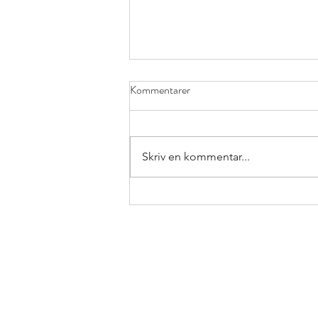
Snabbguide till förslaget om
Kommentarer
förstärkningsundervisning i skolan
&#8211; för elever som behöver
<p>Här kan du lyssna på
mer undervisningstid
blogginlägget! I detta
Skriv en kommentar...
blogginlägg sammanfattar jag
det betänkande (SOU: 2024:94)
som kom strax före jul om hur
skolan kan organisera mer
undervisningstid för elever som
&hell