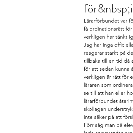
för&nbsp;i
Formativ bedömning som förhållnin
Lärarförbundet var för
Kollegialt lärande
Istället för 
få ordinationsrätt f
verkligen har tänkt i
Jag har inga officiell
specialpedagogen och förstelärare
reagerar starkt på de
tillbaka till en tid d
för att sedan kunna 
Strategier för att träna och kompen
verkligen är rätt fö
läraren som ordinerat
se till att han eller 
Bedömning och betygssättning
lärarförbundet återin
skollagen understryk
inte säker på att för
Förr såg man på elev