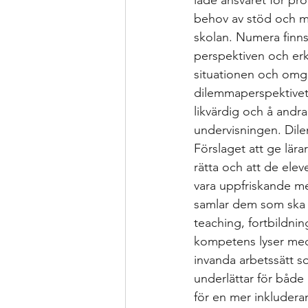
lade ansvaret för pro
behov av stöd och me
skolan. Numera finn
perspektiven och erk
situationen och omgi
dilemmaperspektivet
likvärdig och å andra 
undervisningen. Dilem
Förslaget att ge lärar
rätta och att de elev
vara uppfriskande me
samlar dem som ska 
teaching, fortbildnin
kompetens lyser med s
invanda arbetssätt s
underlättar för både l
för en mer inkludera