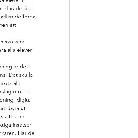
å elever i 
klarade sig i 
ellan de forna 
men att 
n ska vara 
a alla elever i 
sning är det 
ns. Det skulle 
ots allt 
rslag om co-
ning, digital 
att byta ut 
tssätt som 
ktiga insatser 
rkåren. Har de 