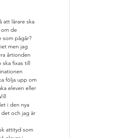
ering
 att lärare ska 
p
r om de 
re som pågår? 
tiet men jag 
nsatser
era årtionden 
ka fixas till 
inationen 
oppling för utveckling
ka följa upp om 
ka eleven eller 
ill 
et i den nya 
 det och jag är 
sk attityd som 