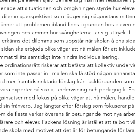
blemet på eleven själv. Senare såg man mer relationellt p
nade att situationen och omgivningen styrde hur eleven 
s dilemmaperspektivet som lägger sig någonstans mittem
änner att problemen ibland finns i grunden hos eleven 
vningen bestämmer hur svårigheterna tar sig uttryck. I 
 erkänns det dilemma som uppstår när skolan å ena sida
sidan ska erbjuda olika vägar att nå målen för att inkluder
mat tillåts samtidigt inte hindra individualisering.
e ordinationsrätt riskerar att befästa att kollektiv undervi
er som inte passar in i mallen ska få stöd någon annansta
d mer framtidsinriktade förslag från fackförbunden som tr
vara experter på skola, undervisning och pedagogik. Fö
gsinsatser med fokus på olika vägar att nå målen, handled
in frånvaro. Jag längtar efter förslag som fokuserar på 
om de flesta verkar överens är betungande mot nya arbe
ärare och elever. Fackens lösning är istället att ta bort vi
nde skola med motivet att det är för betungande för lära