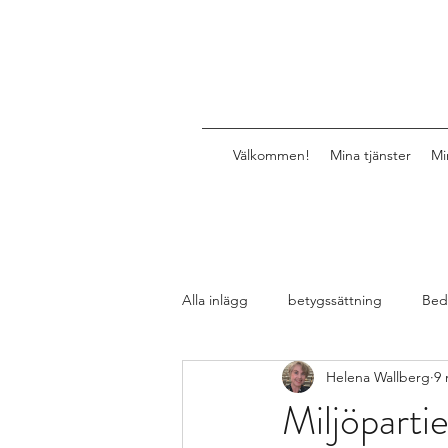
Välkommen!
Mina tjänster
Mi
Alla inlägg
betygssättning
Bed
Helena Wallberg
9 
Design av lektioner, uppgifter, mat
Miljöparti