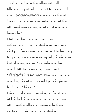
globalt arbete för allas rätt till 
tillgänglig utbildning? Hur kan ord 
som 
undervisning
 användas för att 
beskriva lärarens arbete istället för 
att beskriva samspelet runt elevers 
lärande?  
Det här famlandet ger oss 
information om kritiska aspekter i 
vårt professionella arbete. Orden jag 
tog upp ovan är exempel på sådana 
kritiska aspekter. Sociala medier 
med 140 tecken uppmuntrar till 
“
fårättdiskussioner
”. När vi utvecklar 
med språket som verktyg så går vi 
förbi att ”få rätt”.  
Fårättdiskussioner skapar frustration 
åt båda hållen men de tvingar oss 
att utanför alla nätbaserade fora 
sätta ord på den där kritiska 