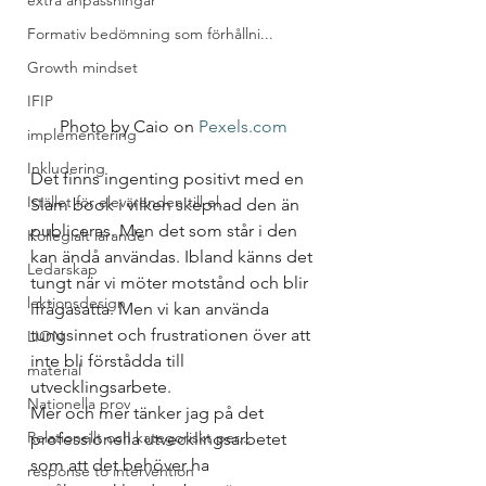
extra anpassningar
Formativ bedömning som förhållni...
Growth mindset
IFIP
Photo by Caio on 
Pexels.com
implementering
Inkludering
Det finns ingenting positivt med en 
Istället för elevärenden till el...
Slam book i vilken skepnad den än 
publiceras. Men det som står i den 
Kollegialt lärande
kan ändå användas. Ibland känns det 
Ledarskap
tungt när vi möter motstånd och blir 
lektionsdesign
ifrågasatta. Men vi kan använda 
tungsinnet och frustrationen över att 
LION
inte bli förstådda till 
material
utvecklingsarbete.  
Nationella prov
Mer och mer tänker jag på det 
Relationellt och kategoriskt per...
professionella utvecklingsarbetet 
som att det behöver ha 
response to intervention