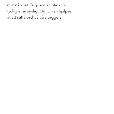
motståndet. Triggern är inte alltid 
tydlig eller synlig. Om vi kan hjälpas 
åt att sätta ord på våra triggers i 
relation till uppdraget så kanske vi 
kan komma ifrån att det är en 
person som triggar. För så enkelt är 
det ju inte, personen står för något 
eller säger något som triggar. 
Situationen triggar. Sammanhanget 
triggar utifrån tidigare erfarenheter 
och ideologier.  
 Vi får plats allihop i skolans 
utvecklingsarbete och vi är alla 
viktiga trådar i den stora väven. Om 
vi kan erkänna att vi famlar för att det 
är svårt och komplext och inte för att 
göra livet surt för varandra så kan vi 
använda språket för att hitta 