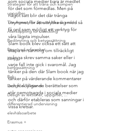
som sociala medier bara är medlet 
Strategier för att träna och kompen
för det som förmedlas. Men på 
uppgifter
något sätt blir det där trånga 
The Agency for Special Needs and In
utrymmet för att uttrycka sig med så 
få ord som möjligt ett verktyg för 
Återkoppling för utveckling
våra lägsta impulser.  
Bedömning och betygssättning
Slam book blev också ett sätt att 
Beprövad erfarenhet
skapa en sanning om tillräckligt 
många skrev samma saker eller i 
betyg
varje fall inte gick i svaromål. Jag 
betygssättning
tänker på den där Slam book när jag 
Bok
tänker på värderande kommentarer 
och förlöjligande berättelser som 
Design av lektioner
står oemotsagda i sociala medier 
Design av lektioner, uppgifter, ...
och därför etableras som sanningar i 
differentierad undervisning
vissa kretsar.   
elevhälsoarbete
Erasmus +