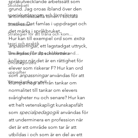
språkutvecklande arbetssätt som 
Skoldebatt
grund. Jag oroas ibland över den 
specialpedagogen och försteläraren
antiintellektuella tonen i sociala 
medier. Det famlas i uppdraget och 
Stödinsatser
det märks i språkbruket. 
Strategier för att träna och kom...
Hur kan till exempel ord som 
extra 
teori och praktik
anpassningar
, ett lagstadgat uttryck, 
användas för att schavottera 
The Agency for Special Needs and...
kollegor när det är en rättighet för 
Uncategorized
elever som riskerar F? Hur kan ord 
uppgifter
som 
anpassningar
 användas för att 
Vetenskaplig grund
klumpa ihop allt från tankar om 
normalitet till tankar om elevers 
svårigheter nu och senare? Hur kan 
ett helt vetenskapligt kunskapsfält 
som 
specialpedagogik
 användas för 
att underminera en profession när 
det är ett område som tar år att 
utbildas i och som är en del av ett 