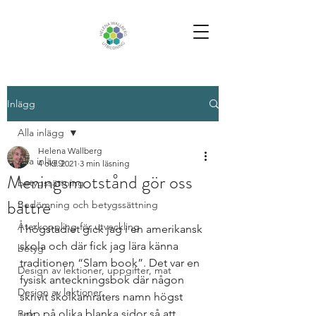
Inlägg
Alla inlägg
Helena Wallberg
Alla inlägg
4 okt. 2021
3 min läsning
Meningsmotstånd gör oss
betygssättning
bättre
Bedömning och betygssättning
Återkoppling för utveckling
I högstadiet gick jag i en amerikansk 
skola och där fick jag lära känna 
betyg
traditionen “Slam book”. Det var en 
Design av lektioner, uppgifter, mat
fysisk anteckningsbok där någon 
Design av lektioner
skrivit skolkamraters namn högst 
upp på olika blanka sidor så att 
Bok