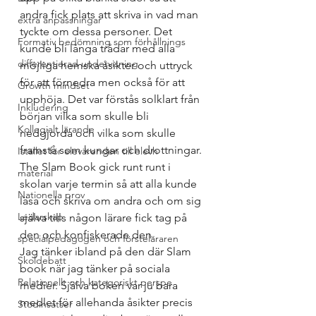
andra fick plats att skriva in vad man 
extra anpassningar
tyckte om dessa personer. Det 
Formativ bedömning som förhållnings
kunde bli långa trådar med alla 
differentierad undervisning
möjliga hemska åsikter och uttryck 
för att förnedra men också för att 
Growth mindset
upphöja. Det var förstås solklart från 
Inkludering
början vilka som skulle bli 
Kollegialt lärande
nedgjorda och vilka som skulle 
framstå som kungar och drottningar. 
Istället för elevärenden till elevh
The Slam Book gick runt runt i 
material
skolan varje termin så att alla kunde 
Nationella prov
läsa och skriva om andra och om sig 
Ledarskap
själva tills någon lärare fick tag på 
den och konfiskerade den.  
specialpedagogen och försteläraren
Jag tänker ibland på den där Slam 
Skoldebatt
book när jag tänker på sociala 
Relationellt och kategoriskt perspe
medier. Själva boken var ju bara 
medlet för allehanda åsikter precis 
Stödinsatser