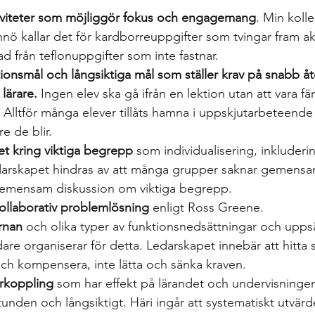
tiviteter som möjliggör fokus och engagemang
. Min koll
 kallar det för kardborreuppgifter som tvingar fram akt
lnad från teflonuppgifter som inte fastnar.
tionsmål och långsiktiga mål som ställer krav på snabb åt
lärare.
 Ingen elev ska gå ifrån en lektion utan att vara 
. Alltför många elever tillåts hamna i uppskjutarbeteende
re de blir.
et kring viktiga begrepp
 som individualisering, inkluder
edarskapet hindras av att många grupper saknar gemensam
ll gemensam diskussion om viktiga begrepp.
ollaborativ problemlösning 
enligt Ross Greene.
rnan
 och olika typer av funktionsnedsättningar och upp
re organiserar för detta. Ledarskapet innebär att hitta sä
och kompensera, inte lätta och sänka kraven.
rkoppling
 som har effekt på lärandet och undervisninge
stunden och långsiktigt. Häri ingår att systematiskt utvärd