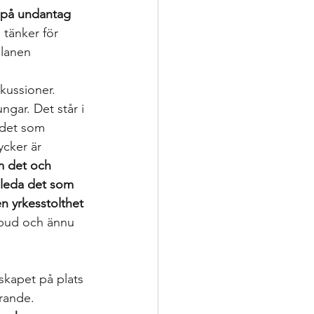
t på undantag 
tänker för 
planen 
kussioner. 
ngar. Det står i 
 det som 
ycker är 
m det och 
t leda det som 
n yrkesstolthet 
rbud och ännu 
rskapet på plats 
rande. 