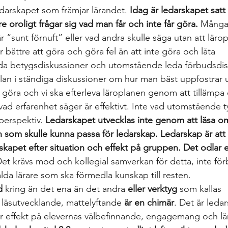
edarskapet som främjar lärandet. 
Idag är ledarskapet sat
 oroligt frågar sig vad man får och inte får göra.
 Många 
“sunt förnuft” eller vad andra skulle säga utan att läro
 bättre att göra och göra fel än att inte göra och låta 
eda betygsdiskussioner och utomstående leda förbudsdis
slan i ständiga diskussioner om hur man bäst uppfostrar u
a göra och vi ska efterleva läroplanen genom att tillämpa
ad erfarenhet säger är effektivt. Inte vad utomstående t
 perspektiv. 
Ledarskapet utvecklas inte genom att läsa o
ion som skulle kunna passa för ledarskap. Ledarskap är at
skapet efter situation och effekt på gruppen. Det odlar e
Det krävs mod och kollegial samverkan för detta, inte fö
valda lärare som ska förmedla kunskap till resten.  
d
 kring än det ena än det andra 
eller verktyg
 som kallas 
läsutvecklande, mattelyftande 
är en chimär
. Det är leda
r effekt på elevernas välbefinnande, engagemang och lä