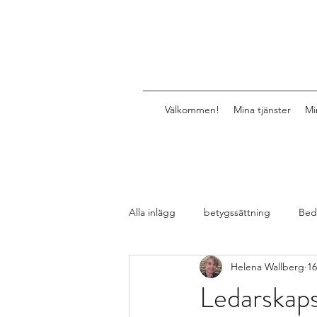
Välkommen!
Mina tjänster
Mi
Alla inlägg
betygssättning
Bed
Helena Wallberg
16
Design av lektioner, uppgifter, mat
Ledarskaps