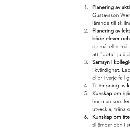
Planering av ak
Gustavsson Wennö
lärande till skil
Planering av lek
både elever och 
delmål eller mål
att “bota” ju äld
Samsyn i kollegi
likvärdighet. L
eller i varje fa
Tillämpning av 
k
Kunskap om hjä
hur man som leda
utveckla, träna 
Kunskap om åte
tillämpar den i 