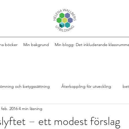
na böcker
Min bakgrund
Min blogg: Det inkluderande klassrumm
ömning och betygssättning
Återkoppling för utveckling
be
 feb. 2016
4 min läsning
Design av lektioner
Bok
extra anpassningar
lyftet – ett modest förslag