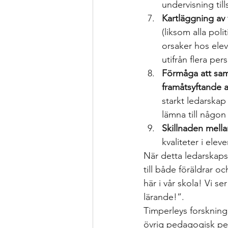
undervisning ti
Kartläggning av 
(liksom alla poli
orsaker hos elev
utifrån flera per
Förmåga att sam
framåtsyftande a
starkt ledarskap
lämna till någon
Skillnaden mell
kvaliteter i elev
När detta ledarskapsl
till både föräldrar o
här i vår skola! Vi s
lärande!”.
Timperleys forskning 
övrig pedagogisk per