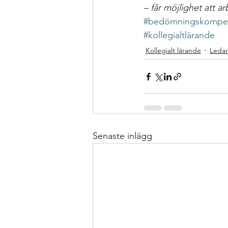
– får möjlighet att 
#bedömningskompe
#kollegialtlärande
Kollegialt lärande
Leda
Senaste inlägg