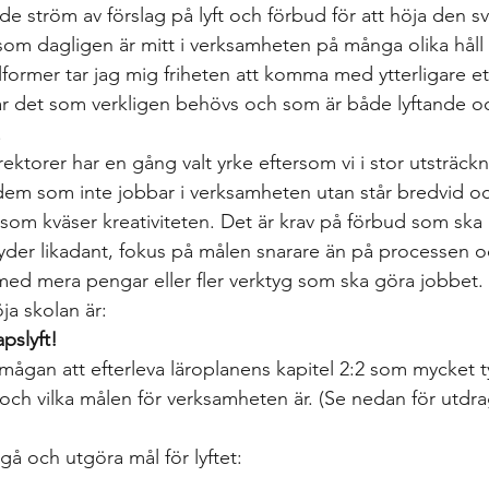
gs
differentierad undervisning
Growth mindset
Inklud
nde ström av förslag på lyft och förbud för att höja den sv
m dagligen är mitt i verksamheten på många olika håll i
lformer tar jag mig friheten att komma med ytterligare ett
elevärenden till elevh
material
Nationella prov
Ledarska
ar det som verkligen behövs och som är både lyftande o
.
ektorer har en gång valt yrke eftersom vi i stor utsträckni
n
Skoldebatt
Relationellt och kategoriskt perspe
Stödi
 dem som inte jobbar i verksamheten utan står bredvid och
om kväser kreativiteten. Det är krav på förbud som ska gä
yder likadant, fokus på målen snarare än på processen o
uppgifter
The Agency for Special Needs and In
Återk
ed mera pengar eller fler verktyg som ska göra jobbet.
öja skolan är: 
pslyft! 
Beprövad erfarenhet
betyg
betygssättning
Bok
örmågan att efterleva läroplanens kapitel 2:2 som mycket t
och vilka målen för verksamheten är. (Se nedan för utdrag
gå och utgöra mål för lyftet: 