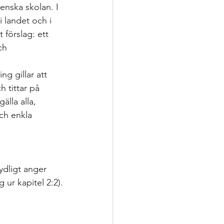
ering
enska skolan. I 
 landet och i 
 förslag: ett 
p
ch 
ng gillar att 
nsatser
 tittar på 
lla alla, 
ch enkla 
oppling för utveckling
ydligt anger 
 ur kapitel 2:2).