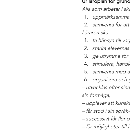
Ur läroplan för grund
Alla som arbetar i sk
uppmärksamma oc
samverka för att
Läraren ska
ta hänsyn till va
stärka elevernas 
ge utrymme för 
stimulera, handle
samverka med and
organisera och 
– utvecklas efter sin
sin förmåga,
– upplever att kunsk
– får stöd i sin spr
– successivt får fler
– får möjligheter ti