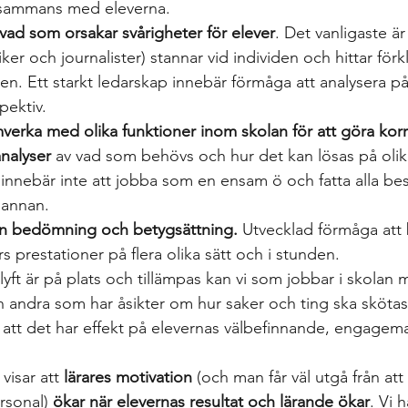
llsammans med eleverna. 
vad som orsakar svårigheter för elever
. Det vanligaste är
tiker och journalister) stannar vid individen och hittar förk
en. Ett starkt ledarskap innebär förmåga att analysera på
spektiv.
verka med olika funktioner inom skolan för att göra kor
nalyser
 av vad som behövs och hur det kan lösas på olika
 innebär inte att jobba som en ensam ö och fatta alla beslu
 annan.
an bedömning och betygsättning.
 Utvecklad förmåga at
ers prestationer på flera olika sätt och i stunden. 
yft är på plats och tillämpas kan vi som jobbar i skolan
ch andra som har åsikter om hur saker och ting ska skötas
er att det har effekt på elevernas välbefinnande, engage
visar att
 lärares motivation
 (och man får väl utgå från att
sonal) 
ökar när elevernas resultat och lärande ökar
. Vi h