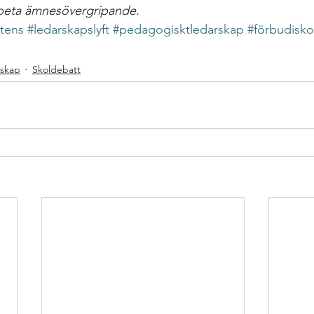
arbeta ämnesövergripande.
tens
#ledarskapslyft
#pedagogisktledarskap
#förbudisko
rskap
Skoldebatt