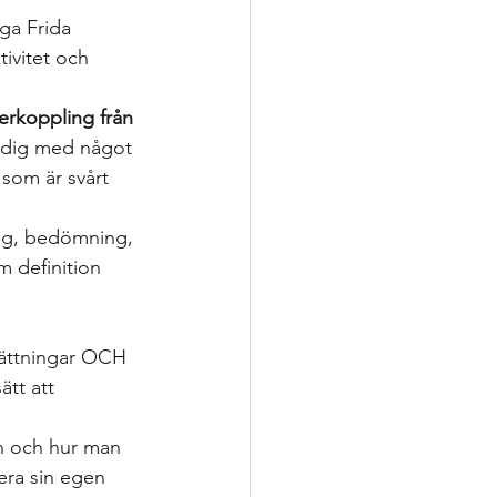
ega Frida 
ivitet och 
erkoppling från 
färdig med något 
 som är svårt 
ing, bedömning, 
 definition 
sättningar OCH 
tt att 
n och hur man 
era sin egen 