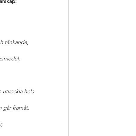
arskap: 
och tänkande,
cksmedel,
h utveckla hela 
 går framåt,
r,