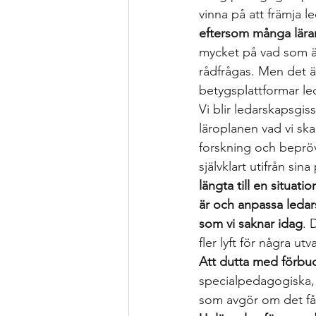
vinna på att främja l
eftersom många lärare
mycket på vad som är 
rådfrågas. Men det är
betygsplattformar l
Vi blir ledarskapsgis
läroplanen vad vi sk
forskning och bepröv
självklart utifrån sina
längta till en situat
är och anpassa ledar
som vi saknar idag
. 
fler lyft för några ut
Att dutta med förbu
specialpedagogiska, 
som avgör om det få