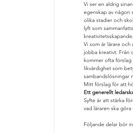
Formativ bedömning som förhållnin
Vi ser en aldrig sina
egenskap av någon so
olika stadier och sko
Kollegialt lärande
Istället för 
lyft som sammanfatt
kreativitetsskapande
Vi som är lärare och r
specialpedagogen och förstelärare
jobba kreativt. Från
kommer ofta förslag s
likvärdighet som bet
Strategier för att träna och kompen
sambandslösningar m
Mitt förslag för att h
Ett generellt ledarska
Bedömning och betygssättning
Syfte är att stärka f
vad läraren ska göra 
Följande delar bör in