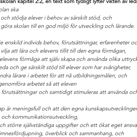
skolan kapitel 2:2, en text som tydligt lyfter vikten av led
olan ska
h stödja elever i behov av särskilt stöd, och
 göra skolan till en god miljö för utveckling och lärande.
rje enskild individs behov, förutsättningar, erfarenheter 
vilja att lära och elevens tillit till den egna förmågan,
elevens förmåga att själv skapa och använda olika uttry
da och ge särskilt stöd till elever som har svårigheter,
ra lärare i arbetet för att nå utbildningsmålen, och
genomföra arbetet så att eleven
a förutsättningar och samtidigt stimuleras att använda oc
ap är meningsfull och att den egna kunskapsutvecklingen
åk- och kommunikationsutveckling,
 och större självständiga uppgifter och ett ökat eget ansva
ll ämnesfördjupning, överblick och sammanhang, och