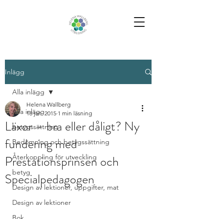
Inlägg
Alla inlägg
Helena Wallberg
Alla inlägg
18 jan. 2015
1 min läsning
Läxor – bra eller dåligt? Ny
betygssättning
fundering med
Bedömning och betygssättning
Prestationsprinsen och
Återkoppling för utveckling
betyg
Specialpedagogen
Design av lektioner, uppgifter, mat
Design av lektioner
Bok