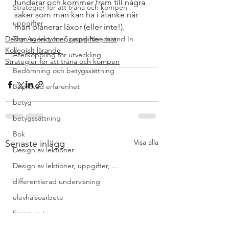
funderar och kommer fram till några 
Strategier för att träna och kompen
saker som man kan ha i åtanke när 
uppgifter
man planerar läxor (eller inte!).
Design av lektioner, uppgifter, mat
The Agency for Special Needs and In
Kollegialt lärande
Återkoppling för utveckling
Strategier för att träna och kompen
Bedömning och betygssättning
Beprövad erfarenhet
betyg
betygssättning
Bok
Visa alla
Senaste inlägg
Design av lektioner
Design av lektioner, uppgifter, ...
differentierad undervisning
elevhälsoarbete
Erasmus +