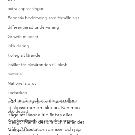
extra anpassningar
Formativ bedömning som förhållnings
differentierad undervisning
Growth mindset
Inkludering
Kollegialt lärande
Istället för elevärenden till elevh
material
Nationella prov
Ledarskap
Det är så mycket antingen eller i 
specialpedagogen och försteläraren
diskussioner om skolan. Kan man 
Skoldebatt
säga att läxor alltid är bra eller 
Relationellt och kategoriskt perspe
dåligt? När är det bra och när är det 
dåligt? Prestationsprinsen och jag 
Stödinsatser