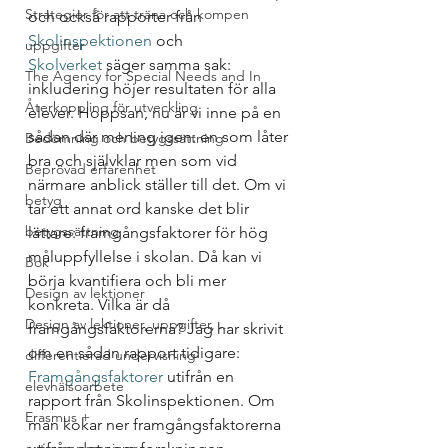
Strategier för att träna och kompen
och också rapporter från 
Skolinspektionen
 och 
uppgifter
Skolverket
 säger samma sak: 
The Agency for Special Needs and In
inkludering höjer resultaten för alla 
Återkoppling för utveckling
elever. Hoppsan, nu är vi inne på en 
sådan där mening igen: en som låter 
Bedömning och betygssättning
bra och självklar men som vid 
Beprövad erfarenhet
närmare anblick ställer till det. Om vi 
betyg
tar ett annat ord kanske det blir 
betygssättning
lättare: framgångsfaktorer för hög 
måluppfyllelse i skolan. Då kan vi 
Bok
börja kvantifiera och bli mer 
Design av lektioner
konkreta. Vilka är då 
Design av lektioner, uppgifter, ...
framgångsfaktorerna? Jag har skrivit 
om en sådan rapport tidigare: 
differentierad undervisning
Framgångsfaktorer
 utifrån en 
elevhälsoarbete
rapport från Skolinspektionen. Om 
Erasmus +
man kokar ner framgångsfaktorerna 