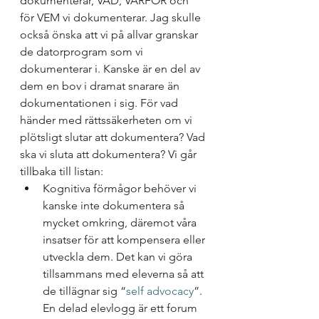
dokumenterar, VAD, VARFÖR och 
för VEM vi dokumenterar. Jag skulle 
också önska att vi på allvar granskar 
de datorprogram som vi 
dokumenterar i. Kanske är en del av 
dem en bov i dramat snarare än 
dokumentationen i sig. För vad 
händer med rättssäkerheten om vi 
plötsligt slutar att dokumentera? Vad 
ska vi sluta att dokumentera? Vi går 
tillbaka till listan:
Kognitiva förmågor behöver vi 
kanske inte dokumentera så 
mycket omkring, däremot våra 
insatser för att kompensera eller 
utveckla dem. Det kan vi göra 
tillsammans med eleverna så att 
de tillägnar sig “
self advocacy
”. 
En delad elevlogg är ett forum 