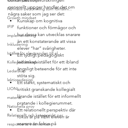
extra anpassningar
utifrån det som forskningen 
generellt uppger handlar det om 
Formativ bedömning som förhållni...
några saker som jag ser det:
Growth mindset
Kunskap om kognitiva 
IFIP
funktioner och förmågor och 
hur dessa kan utvecklas snarare 
implementering
än ett konstaterande att vissa 
Inkludering
elever “har” svårigheter.
Istället för elevärenden till el...
Ett tydligt pedagogiskt 
ledarskap istället för ett ibland 
Kollegialt lärande
ängsligt beteende för att inte 
Ledarskap
stöta sig.
lektionsdesign
Ett starkt, systematiskt och 
LION
kritiskt granskande kollegialt 
lärande istället för ett informellt 
material
pratande i kollegierummet.
Nationella prov
Ett relationellt perspektiv där 
Relationellt och kategoriskt per...
fokus är på VEM eleven är 
snarare än fokus på 
response to intervention