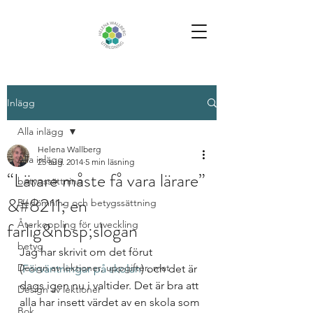
Inlägg
Alla inlägg
Helena Wallberg
Alla inlägg
25 aug. 2014
5 min läsning
“Lärare måste få vara lärare”
betygssättning
&#8211; en
Bedömning och betygssättning
farlig&nbsp;slogan
Återkoppling för utveckling
betyg
Jag har skrivit om det förut 
Design av lektioner, uppgifter, mat
(
Förväntningar på skolan
) och det är 
dags igen nu i valtider. Det är bra att 
Design av lektioner
alla har insett värdet av en skola som 
Bok