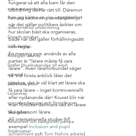
fungerar så att alla barn får den 
extra anpassningar
utbildning de har rätt till. Däremot 
kan jag känna en viss uppgivenhet 
Formativ bedömning som förhållnings
när det gäller politikers åsikter om 
differentierad undervisning
hur skolan bäst ska organiseras, 
Growth mindset
både när det gäller förhållningssätt 
Inkludering
och regler.
En mening som används av alla 
Kollegialt lärande
partier är “lärare måste få vara 
Istället för elevärenden till elevh
lärare”. Även lärarförbundet säger 
material
så. Vid första anblick låter det 
jättebra, det är väl klart att lärare ska 
Nationella prov
få vara lärare – inget kontroversiellt 
Ledarskap
eller nydanande där! Kruxet blir när 
specialpedagogen och försteläraren
man försöker definiera vad en lärare 
ska göra som lärare.
Skoldebatt
All internationella studier (till 
Relationellt och kategoriskt perspe
exempel
 Inclusion and pupil 
Stödinsatser
achievment
 och
 Tom Hehirs arbete
) 