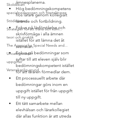
ämnesplanerna.
Skoldebatt
Hög bedömningskompetens 
specialpedagogen och försteläraren
hos lärare genom kollegialt 
Stödinsatser
lärande och fortbildning.
Fokus på läsförståelse och 
Strategier för att träna och kom...
skrivförmåga i alla ämnen 
teori och praktik
istället för att lämna det åt 
The Agency for Special Needs and...
svenskan.
Fokus på bedömningar som 
Uncategorized
syftar till att eleven själv blir 
uppgifter
bedömningskompetent istället 
Vetenskaplig grund
för att läraren förmedlar dem.
Ett processuellt arbete där 
bedömningar görs inom en 
uppgift istället för från uppgift 
till ny uppgift.
Ett tätt samarbete mellan 
elevhälsan och lärarkollegiet 
där allas funktion är att utreda 