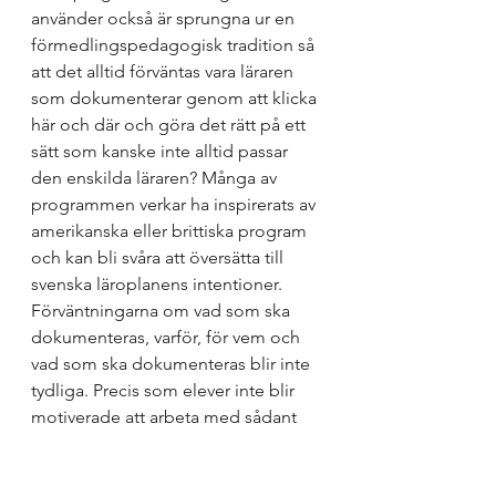
använder också är sprungna ur en 
förmedlingspedagogisk tradition så 
att det alltid förväntas vara läraren 
som dokumenterar genom att klicka 
här och där och göra det rätt på ett 
sätt som kanske inte alltid passar 
den enskilda läraren? Många av 
programmen verkar ha inspirerats av 
amerikanska eller brittiska program 
och kan bli svåra att översätta till 
svenska läroplanens intentioner. 
Förväntningarna om vad som ska 
dokumenteras, varför, för vem och 
vad som ska dokumenteras blir inte 
tydliga. Precis som elever inte blir 
motiverade att arbeta med sådant 
som inte har ett tydligt VARFÖR 
känner lärare samma sak när det 