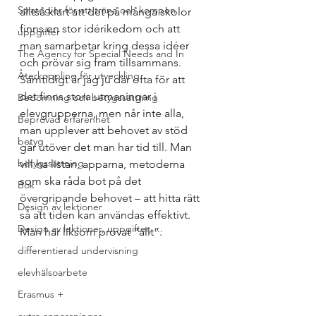
Strategier för att träna och kompen
alltså klart att det på många skolor 
finns en stor idérikedom och att 
uppgifter
man samarbetar kring dessa idéer 
The Agency for Special Needs and In
och prövar sig fram tillsammans. 
Återkoppling för utveckling
Samtidigt är jag ju där ofta för att 
det finns stora utmaningar i 
Bedömning och betygssättning
elevgrupperna, men når inte alla, 
Beprövad erfarenhet
man upplever att behovet av stöd 
betyg
går utöver det man har tid till. Man 
betygssättning
vill ha listan, apparna, metoderna 
som ska råda bot på det 
Bok
övergripande behovet – att hitta rätt 
Design av lektioner
så att tiden kan användas effektivt. 
Design av lektioner, uppgifter, ...
Man har liksom prövat “allt”.
differentierad undervisning
elevhälsoarbete
Erasmus +