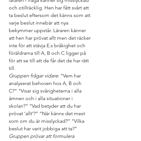
läraren i fråga känner sig misslyckad 
och otillräcklig. Hen har fått svårt att 
ta beslut eftersom det känns som att 
varje beslut innebär att nya 
bekymmer uppstår. Läraren känner 
att hen har prövat allt men det räcker 
inte för att stävja E.s bråkighet och 
föräldrarna till A, B och C ligger på 
för att se till att de får det de har rätt 
till.
Gruppen frågar vidare
: “Vem har 
analyserat behoven hos A, B och 
C?” “Visar sig svårigheterna i alla 
ämnen och i alla situationer i 
skolan?” “Vad betyder att du har 
prövat ‘allt’?” “När känns det mest 
som om du är misslyckad?” “Vilka 
beslut har varit jobbiga att ta?”
Gruppen prövar att formulera 