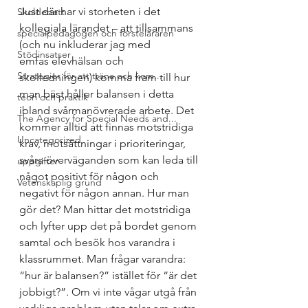
Just där har vi storheten i det 
Skoldebatt
kollegiala lärandet – att tillsammans 
specialpedagogen och försteläraren
(och nu inkluderar jag med 
Stödinsatser
emfas elevhälsan och 
Strategier för att träna och kom...
skolledningen) komma fram till hur 
man bäst håller balansen i detta 
teori och praktik
ibland svårmanövrerade arbete. Det 
The Agency for Special Needs and...
kommer alltid att finnas motstridiga 
Uncategorized
krav, motsättningar i prioriteringar, 
svåra överväganden som kan leda till 
uppgifter
något positivt för någon och 
Vetenskaplig grund
negativt för någon annan. Hur man 
gör det? Man hittar det motstridiga 
och lyfter upp det på bordet genom 
samtal och besök hos varandra i 
klassrummet. Man frågar varandra: 
“hur är balansen?” istället för “är det 
jobbigt?”. Om vi inte vågar utgå från 