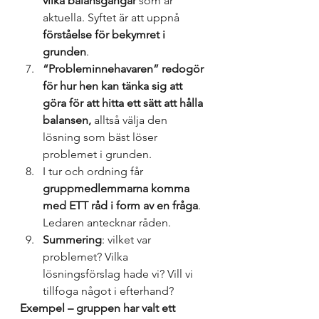
vilka balansgångar
 som är 
aktuella. Syftet är att uppnå 
förståelse för bekymret i 
grunden
.
“Probleminnehavaren” redogör 
för hur hen kan tänka sig att 
göra för att hitta ett sätt att hålla 
balansen,
 alltså välja den 
lösning som bäst löser 
problemet i grunden.
I tur och ordning får 
gruppmedlemmarna komma 
med ETT råd i form av en fråga
. 
Ledaren antecknar råden.
Summering
: vilket var 
problemet? Vilka 
lösningsförslag hade vi? Vill vi 
tillfoga något i efterhand?
Exempel – gruppen har valt ett 