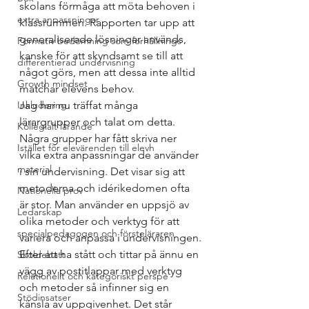
skolans förmåga att möta behoven i 
extra anpassningar
klassrummen. Rapporten tar upp att 
generaliserade lösningar används, 
Formativ bedömning som förhållnings
kanske för att skyndsamt se till att 
differentierad undervisning
något görs, men att dessa inte alltid 
Growth mindset
matchar elevens behov.
Inkludering
Jag har nu träffat många 
lärargrupper och talat om detta. 
Kollegialt lärande
Några grupper har fått skriva ner 
Istället för elevärenden till elevh
vilka extra anpassningar de använder 
material
i sin undervisning. Det visar sig att 
metoderna och idérikedomen ofta 
Nationella prov
är stor. Man använder en uppsjö av 
Ledarskap
olika metoder och verktyg för att 
specialpedagogen och försteläraren
variera och anpassa i undervisningen.
Efter att ha stått och tittar på ännu en 
Skoldebatt
vägg av postitlappar med verktyg 
Relationellt och kategoriskt perspe
och metoder så infinner sig en 
Stödinsatser
känsla av uppgivenhet. Det står 