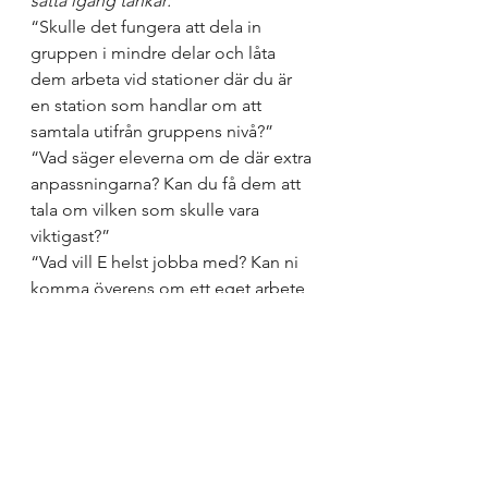
sätta igång tankar: 
“Skulle det fungera att dela in 
gruppen i mindre delar och låta 
dem arbeta vid stationer där du är 
en station som handlar om att 
samtala utifrån gruppens nivå?”
“Vad säger eleverna om de där extra 
anpassningarna? Kan du få dem att 
tala om vilken som skulle vara 
viktigast?”
“Vad vill E helst jobba med? Kan ni 
komma överens om ett eget arbete 
som hen kan jobba med i varje fall 
varannan gång eller en viss tid av 
lektionen?”
“Vad händer om du ber eleverna om 
hjälp att lösa planeringen?”
“Kan du utgå från förmågorna i 
syftestexten och skapa olika 