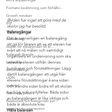
extra anpassningar
Formativ bedömning som förhållni...
Growth mindset
(Bilden har inget att göra med de 
IFIP
skolor jag har besökt).
implementering
Balansgångar
Det är sannerligen en balansgång 
Inkludering
att gå för läraren att se att eleven har 
Istället för elevärenden till el...
svårt att nå målen och samtidigt 
Kollegialt lärande
organisera en undervisning som ska 
utveckla eleven utifrån dennes 
Ledarskap
kunskaper och förutsättningar. Lägg 
lektionsdesign
därtill balansgången att utgå från 
LION
elevens förutsättningar å ena sidan 
material
och å andra sidan bidra till att skolan 
har hög måluppfyllelse. Båda sidor 
Nationella prov
av balansgången är lika viktiga och 
Relationellt och kategoriskt per...
båda är absoluta krav.
response to intervention
Hålla balansen