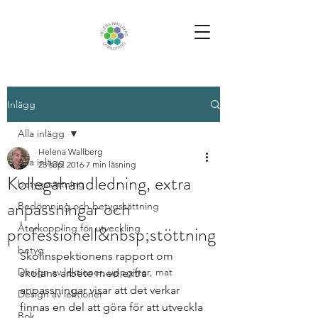
Inlägg
Alla inlägg
Helena Wallberg
Alla inlägg
23 sep. 2016
7 min läsning
Kollegahandledning, extra
betygssättning
anpassningar och
Bedömning och betygssättning
professionell&nbsp;stöttning
Återkoppling för utveckling
betyg
Skolinspektionens rapport om 
Design av lektioner, uppgifter, mat
skolans arbete med extra 
anpassningar visar att det verkar 
Design av lektioner
finnas en del att göra för att utveckla 
Bok