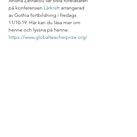
Andria Zafirakou var sista föreläsaren 
på konferensen 
Lärkraft
 arrangerad 
av Gothia fortbildning i fredags 
11/10-19. Här kan du läsa mer om 
henne och lyssna på henne:
https://www.globalteacherprize.org/
person?id=4090
Läs gärna också om 
ledarskapskompassen
 som 
tydliggör skillnaden mellan olika 
ledarskapshandlingar. Hjälpsam och 