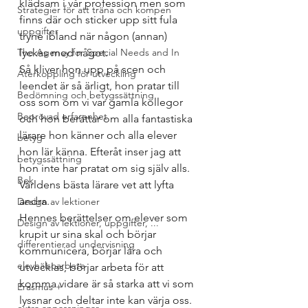
klädsam i vår profession men som 
Strategier för att träna och kompen
finns där och sticker upp sitt fula 
uppgifter
tryne ibland när någon (annan) 
The Agency for Special Needs and In
lyckas med något. 
Så kliver hon upp på scen och 
Återkoppling för utveckling
leendet är så ärligt, hon pratar till 
Bedömning och betygssättning
oss som om vi var gamla kollegor 
Beprövad erfarenhet
och hon berättar om alla fantastiska 
lärare hon känner och alla elever 
betyg
hon lär känna. Efteråt inser jag att 
betygssättning
hon inte har pratat om sig själv alls. 
Bok
Världens bästa lärare vet att lyfta 
andra. 
Design av lektioner
Hennes berättelser om elever som 
Design av lektioner, uppgifter, ...
krupit ur sina skal och börjar 
differentierad undervisning
kommunicera, börjar lära och 
elevhälsoarbete
utvecklas, börjar arbeta för att 
komma vidare är så starka att vi som 
Erasmus +
lyssnar och deltar inte kan värja oss. 