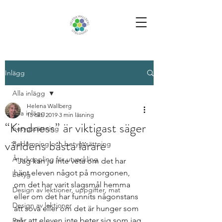
Inlägg
Alla inlägg
Helena Wallberg
Alla inlägg
13 okt. 2019
3 min läsning
“Kindness” är viktigast säger
betygssättning
världens bästa lärare
Bedömning och betygssättning
Återkoppling för utveckling
“Jag kan ju inte veta om det har 
hänt eleven något på morgonen, 
betyg
om det har varit slagsmål hemma 
Design av lektioner, uppgifter, mat
eller om det har funnits någonstans 
Design av lektioner
att sova eller om det är hunger som 
gör att eleven inte beter sig som jag 
Bok