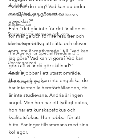
Skoldebatt
“vad har du i dig? Vad kan du bidra 
med? Vad kan göra att du 
specialpedagogen och försteläraren
utvecklas?” 
Stödinsatser
Från “det går inte för det är alldeles 
Strategier för att träna och kom...
för många och för lite resurser och 
dessutom betyg att sätta och elever 
teori och praktik
som inte är motiverade” till “vad kan 
The Agency for Special Needs and...
jag göra? Vad kan vi göra? Vad kan 
Uncategorized
göra att vi ändå gör skillnad?” 
uppgifter
Andria jobbar i ett utsatt område. 
Hennes elever kan inte engelska, de 
Vetenskaplig grund
har inte stabila hemförhållanden, de 
är inte studievana. Andria är ingen 
ängel. Men hon har ett tydligt patos, 
hon har ett kunskapsfokus och 
kvalitetsfokus. Hon jobbar för att 
hitta lösningar tillsammans med sina 
kollegor. 