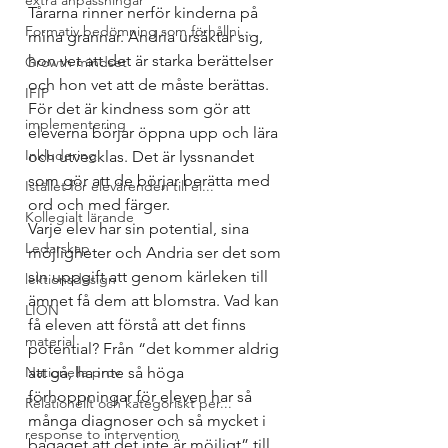
extra anpassningar
Tårarna rinner nerför kinderna på 
Formativ bedömning som förhållni...
mina grannar. Andria ursäktar sig, 
hon vet att det är starka berättelser 
Growth mindset
och hon vet att de måste berättas. 
IFIP
För det är kindness som gör att 
implementering
eleverna börjar öppna upp och lära 
Inkludering
och utvecklas. Det är lyssnandet 
som gör att de börjar berätta med 
Istället för elevärenden till el...
ord och med färger. 
Kollegialt lärande
Varje elev har sin potential, sina 
Ledarskap
möjligheter och Andria ser det som 
sin uppgift att genom kärleken till 
lektionsdesign
ämnet få dem att blomstra. Vad kan 
LION
få eleven att förstå att det finns 
material
potential? Från “det kommer aldrig 
Nationella prov
att gå, ha inte så höga 
förhoppningar för eleven har så 
Relationellt och kategoriskt per...
många diagnoser och så mycket i 
response to intervention
bagaget att det inte är möjligt” till 