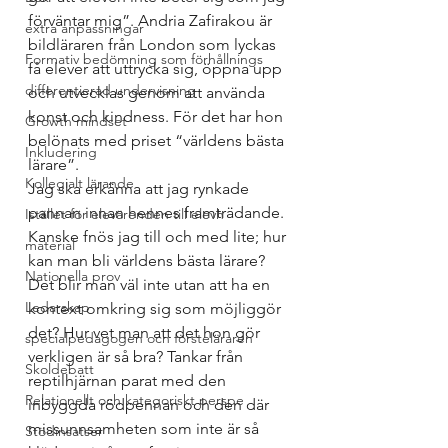
förväntar mig”. Andria Zafirakou är 
extra anpassningar
bildläraren från London som lyckas 
Formativ bedömning som förhållnings
få elever att uttrycka sig, öppna upp 
differentierad undervisning
och utvecklas genom att använda 
konst och kindness. För det har hon 
Growth mindset
belönats med priset “världens bästa 
Inkludering
lärare”. 
Kollegialt lärande
Jag ska erkänna att jag rynkade 
pannan innan hennes framträdande. 
Istället för elevärenden till elevh
Kanske fnös jag till och med lite; hur 
material
kan man bli världens bästa lärare? 
Nationella prov
Det blir man väl inte utan att ha en 
Ledarskap
kontext omkring sig som möjliggör 
det? Hur vet man att det hon gör 
specialpedagogen och försteläraren
verkligen är så bra? Tankar från 
Skoldebatt
reptilhjärnan parat med den 
Relationellt och kategoriskt perspe
inbyggda rödpennan och den där 
missunnsamheten som inte är så 
Stödinsatser