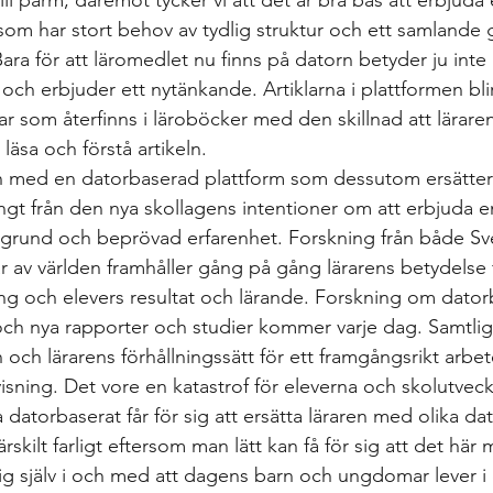
ll pärm, däremot tycker vi att det är bra bas att erbjuda e
som har stort behov av tydlig struktur och ett samlande 
Bara för att läromedlet nu finns på datorn betyder ju inte
och erbjuder ett nytänkande. Artiklarna i plattformen blir 
ar som återfinns i läroböcker med den skillnad att läraren
läsa och förstå artikeln. 
n med en datorbaserad plattform som dessutom ersätter 
ngt från den nya skollagens intentioner om att erbjuda 
g grund och beprövad erfarenhet. Forskning från både Sve
 av världen framhåller gång på gång lärarens betydelse fö
ing och elevers resultat och lärande. Forskning om dato
ch nya rapporter och studier kommer varje dag. Samtlig
 och lärarens förhållningssätt för ett framgångsrikt arbe
sning. Det vore en katastrof för eleverna och skolutvec
a datorbaserat får för sig att ersätta läraren med olika d
ärskilt farligt eftersom man lätt kan få för sig att det här
ig själv i och med att dagens barn och ungdomar lever i e