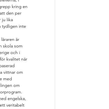
leverna, i 
grepp kring en 
 att den per 
ju lika 
 tydligen inte 
läraren är 
en skola som 
rige och i 
r kvalitet när 
rbaserad 
a vittnar om 
te med 
klingen om 
atorprogram. 
 med engelska, 
tt veritabelt 