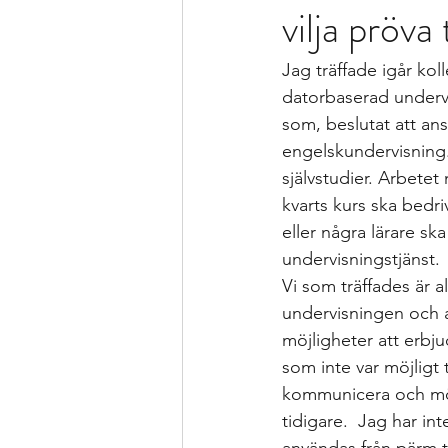
vilja pröva
Formativ bedömning som förhållnin
Jag träffade igår ko
Kollegialt lärande
Istället för 
datorbaserad undervis
som, beslutat att ans
engelskundervisning. 
specialpedagogen och förstelärare
självstudier. Arbete
kvarts kurs ska bedri
eller några lärare ska
Strategier för att träna och kompen
undervisningstjänst. 
Vi som träffades är a
undervisningen och a
Bedömning och betygssättning
möjligheter att erbju
som inte var möjligt 
kommunicera och möta
tidigare.  Jag har in