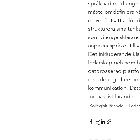
språkbad med engelsk
måste omdefiniera vå
elever “utsätts” för d
strukturera sina tank
som vi engelsklärare 
anpassa språket till 
Det inkluderande kla
ledarskap och som han
datorbaserad plattfor
inkludering eftersom
kommunikation. Dator
för passivt lärande f
Kollegialt lärande
Leda