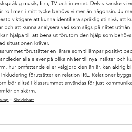
språkig musik, film, TV och internet. Delvis kanske vi e
r roll men i mitt tycke behövs vi mer än någonsin. Ju me
esto viktigare att kunna identifiera språklig stilnivå, att 
ar och att kunna analysera vad som sägs på nätet utifrån 
kan hjälpa till att bena ut förutom den hjälp som behövs 
vad situationen kräver.
ssrummet förutsätter en lärare som tillämpar positivt pe
dleder alla elever på olika nivåer till nya insikter och k
m, hur omfattande eller välgjord den än är, kan aldrig bidr
 inkludering förutsätter en relation IRL. Relationer bygg
n bör alltså i klassrummet användas för just kommunika
ramför en skärm.
rskap
Skoldebatt