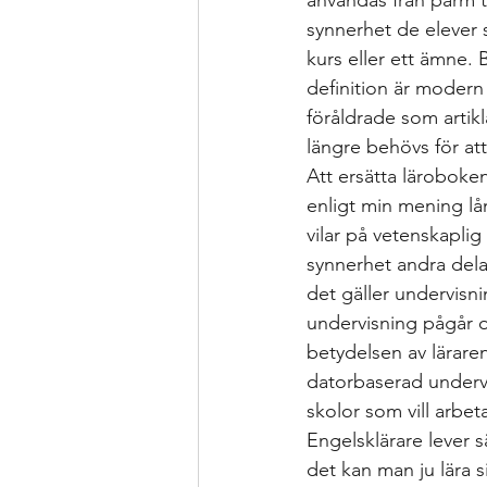
användas från pärm ti
synnerhet de elever 
kurs eller ett ämne. 
definition är modern 
föråldrade som artikl
längre behövs för att 
Att ersätta läroboke
enligt min mening lå
vilar på vetenskapli
synnerhet andra delar
det gäller undervisn
undervisning pågår o
betydelsen av läraren
datorbaserad undervi
skolor som vill arbet
Engelsklärare lever s
det kan man ju lära s