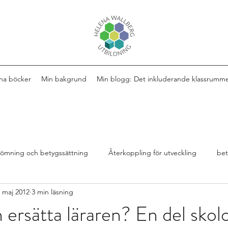
na böcker
Min bakgrund
Min blogg: Det inkluderande klassrumm
ömning och betygssättning
Återkoppling för utveckling
be
 maj 2012
3 min läsning
Design av lektioner
Bok
extra anpassningar
 ersätta läraren? En del skol