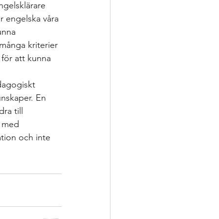
ngelsklärare 
r engelska våra 
kunna 
många kriterier 
för att kunna 
dagogiskt 
unskaper. En 
a till 
s med 
tion och inte 