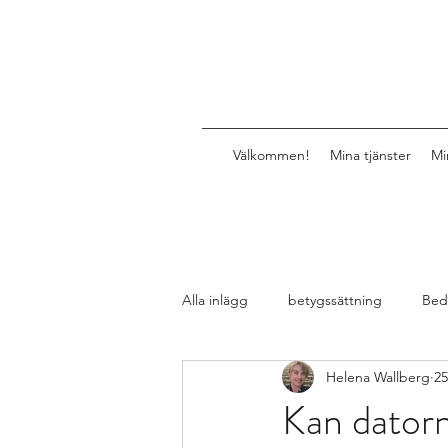
Välkommen!
Mina tjänster
Mi
Alla inlägg
betygssättning
Bed
Helena Wallberg
25
Design av lektioner, uppgifter, mat
Kan datorn