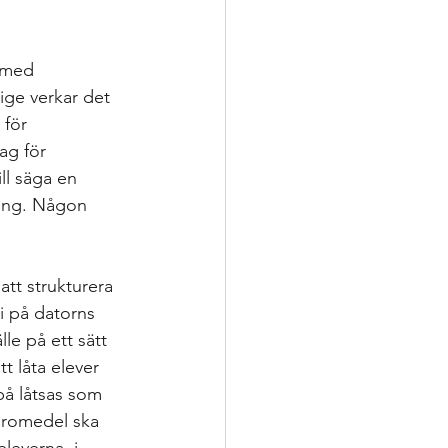
ering
 med 
p
ige verkar det 
 för 
ag för 
nsatser
ll säga en 
ning. Någon 
oppling för utveckling
att strukturera 
i på datorns 
le på ett sätt 
t låta elever 
på låtsas som 
läromedel ska 