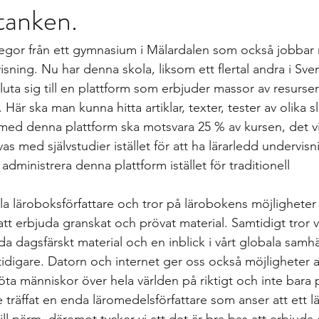
 tanken.
gs
differentierad undervisning
Growth mindset
Inklud
llegor från ett gymnasium i Mälardalen som också jobbar
elevärenden till elevh
material
Nationella prov
Ledarska
ning. Nu har denna skola, liksom ett flertal andra i Sver
luta sig till en plattform som erbjuder massor av resurser
Här ska man kunna hitta artiklar, texter, tester av olika sl
n
Skoldebatt
Relationellt och kategoriskt perspe
Stödi
t med denna plattform ska motsvara 25 % av kursen, det vi
vas med självstudier istället för att ha lärarledd undervis
 administrera denna plattform istället för traditionell 
uppgifter
The Agency for Special Needs and In
Återk
lla läroboksförfattare och tror på lärobokens möjligheter 
tt erbjuda granskat och prövat material. Samtidigt tror v
Beprövad erfarenhet
betyg
betygssättning
Bok
da dagsfärskt material och en inblick i vårt globala samhäl
tidigare. Datorn och internet ger oss också möjligheter at
 människor över hela världen på riktigt och inte bara 
te träffat en enda läromedelsförfattare som anser att ett 