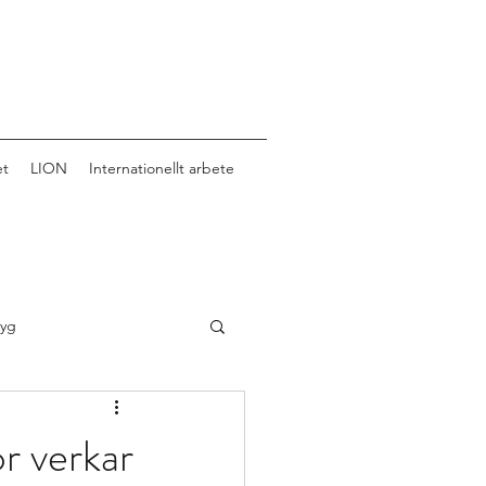
et
LION
Internationellt arbete
tyg
or verkar