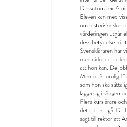
Dessutom har Amina 
Eleven kan med viss 
om historiska skeend
värderingen utgår el
dess betydelse för 
Svenskläraren har vi
med cirkelmodellen 
att hon kan. De job
Mentor är orolig fö
som hon ska sätta i
lägga sig i sängen o
Flera kurslärare oc
det inte att gå. De 
sagt till rektor at