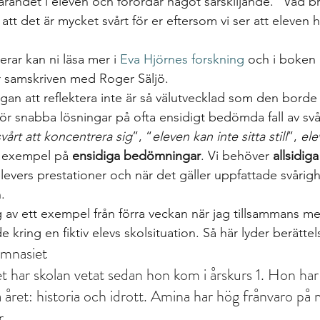
randet i eleven och förordar något särskiljande. “Vad bra 
 att det är mycket svårt för er eftersom vi ser att eleven h
jerar kan ni läsa mer i 
Eva Hjörnes forskning
 och i boken 
r samskriven med Roger Säljö. 
an att reflektera inte är så välutvecklad som den borde v
för snabba lösningar på ofta ensidigt bedömda fall av svå
vårt att koncentrera sig
”, “
eleven kan inte sitta still
”, 
ele
r exempel på 
ensidiga bedömningar
. Vi behöver 
allsidi
levers prestationer och när det gäller uppfattade svårigh
. 
g av ett exempel från förra veckan när jag tillsammans me
e kring en fiktiv elevs skolsituation. Så här lyder berätte
ymnasiet
 har skolan vetat sedan hon kom i årskurs 1. Hon har
a året: historia och idrott. Amina har hög frånvaro på
.  