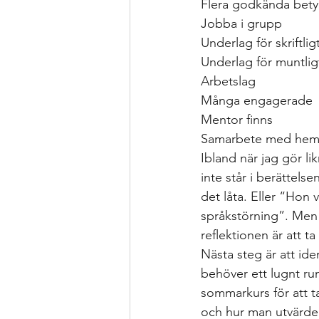
Flera godkända bet
Jobba i grupp
Underlag för skriftlig
Underlag för muntligt
Arbetslag
Många engagerade
Mentor finns
Samarbete med he
Ibland när jag gör l
inte står i berättels
det låta. Eller “Hon v
språkstörning”. Men h
reflektionen är att ta 
Nästa steg är att id
behöver ett lugnt ru
sommarkurs för att t
och hur man utvärder