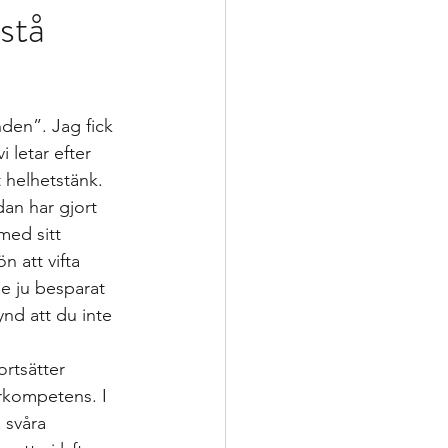
rstå
ering
p
nden”. Jag fick 
 letar efter 
nsatser
t helhetstänk. 
an har gjort 
med sitt 
oppling för utveckling
n att vifta 
e ju besparat 
nd att du inte 
ortsätter 
arkompetens. I 
 svåra 