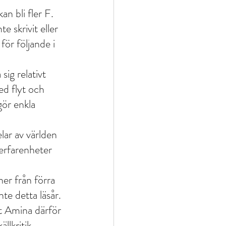
an bli fler F. 
e skrivit eller 
ör följande i 
sig relativt 
ed flyt och 
gör enkla 
lar av världen 
erfarenheter 
er från förra 
te detta läsår.
tt Amina därför 
lkritik. 