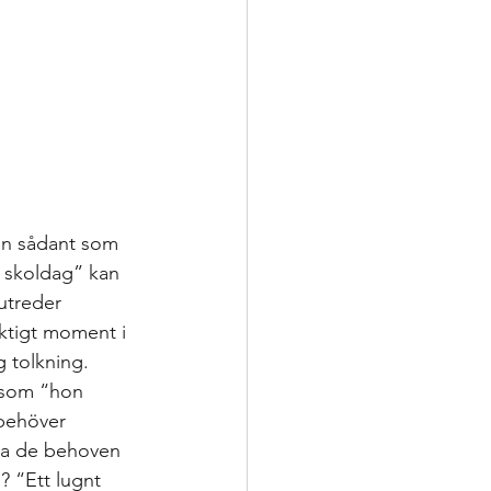
in sådant som 
n skoldag” kan 
 utreder 
iktigt moment i 
g tolkning. 
g som “hon 
behöver 
öta de behoven 
? “Ett lugnt 