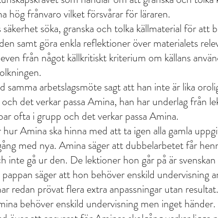
hög frånvaro vilket försvårar för läraren.  
säkerhet söka, granska och tolka källmaterial för att b
en samt göra enkla reflektioner över materialets relev
even från något källkritiskt kriterium om källans anvä
tolkningen.
d samma arbetslagsmöte sagt att han inte är lika oroli
och det verkar passa Amina, han har underlag från le
bar ofta i grupp och det verkar passa Amina. 
r hur Amina ska hinna med att ta igen alla gamla uppgi
gång med nya. Amina säger att dubbelarbetet får henne 
ch inte gå ur den. De lektioner hon går på är svenskan
h pappan säger att hon behöver enskild undervisning
har redan prövat flera extra anpassningar utan resulta
t Amina behöver enskild undervisning men inget händer.