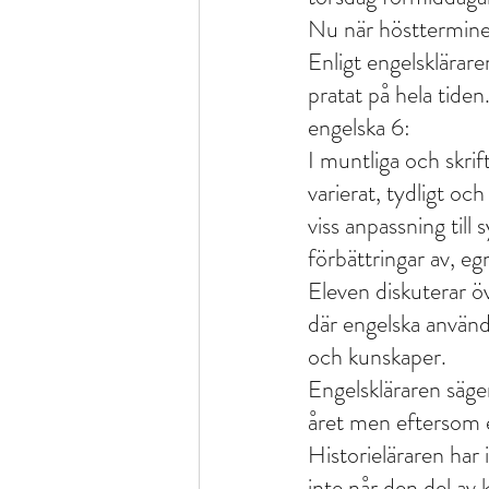
Nu när höstterminen i
Enligt engelsklärare
pratat på hela tiden
engelska 6: 
I muntliga och skrift
varierat, tydligt oc
viss anpassning till
förbättringar av, eg
Eleven diskuterar öv
där engelska använd
och kunskaper.
Engelskläraren säger
året men eftersom en
Historieläraren har
inte når den del av 