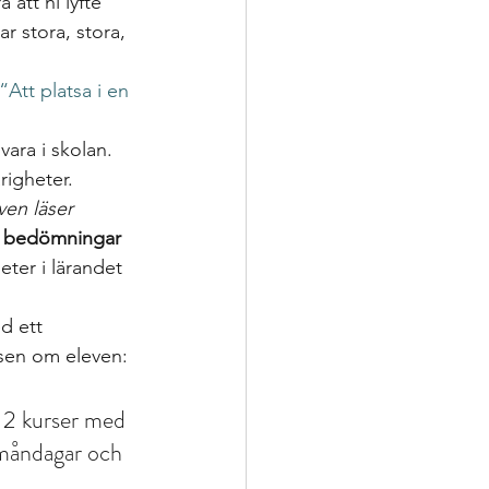
att ni lyfte 
ar stora, stora, 
“Att platsa i en 
ara i skolan. 
righeter. 
ven läser 
ga bedömningar
eter i lärandet 
d ett 
lsen om eleven: 
 2 kurser med 
 måndagar och 