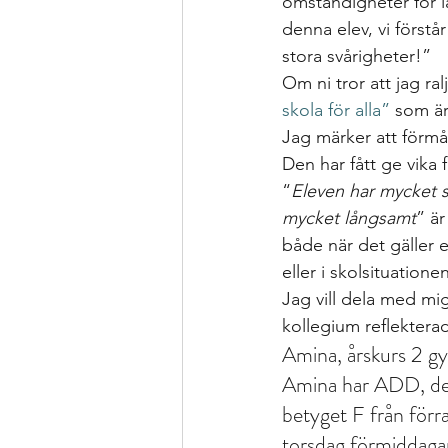
omständigheter för lä
denna elev, vi förstår
stora svårigheter!” 
Om ni tror att jag ral
skola för alla”
 som ä
Jag märker att förmåg
Den har fått ge vika 
“
Eleven har mycket s
mycket långsamt
” ä
både när det gäller e
eller i skolsituationen
Jag vill dela med mi
kollegium reflekterad
Amina, årskurs 2 g
Amina har ADD, det
betyget F från förr
torsdag förmiddagar