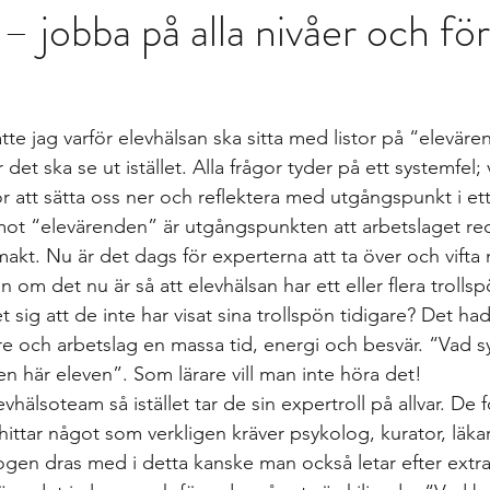
– jobba på alla nivåer och fö
gs
differentierad undervisning
Growth mindset
Inklud
elevärenden till elevh
material
Nationella prov
Ledarska
tte jag varför elevhälsan ska sitta med listor på “eleväre
t ska se ut istället. Alla frågor tyder på ett systemfel; vi
n
Skoldebatt
Relationellt och kategoriskt perspe
Stödi
för att sätta oss ner och reflektera med utgångspunkt i et
mot “elevärenden” är utgångspunkten att arbetslaget red
 makt. Nu är det dags för experterna att ta över och vifta 
uppgifter
The Agency for Special Needs and In
Återk
om det nu är så att elevhälsan har ett eller flera trollspö
ig att de inte har visat sina trollspön tidigare? Det had
re och arbetslag en massa tid, energi och besvär. “Vad sy
Beprövad erfarenhet
betyg
betygssättning
Bok
n här eleven”. Som lärare vill man inte höra det! 
hälsoteam så istället tar de sin expertroll på allvar. De f
 hittar något som verkligen kräver psykolog, kurator, läk
ogen dras med i detta kanske man också letar efter extra