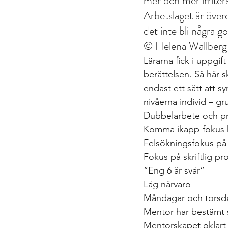
mer och mer irriter
Arbetslaget är över
det inte bli några g
© Helena Wallberg
Lärarna fick i uppgift
berättelsen. Så här s
endast ett sätt att s
nivåerna individ – g
Dubbelarbete och p
Komma ikapp-fokus h
Felsökningsfokus på
Fokus på skriftlig pr
“Eng 6 är svår”
Låg närvaro
Måndagar och torsd
Mentor har bestämt s
Mentorskapet oklart 