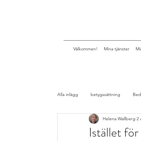
Välkommen!
Mina tjänster
Mi
Alla inlägg
betygssättning
Bed
Helena Wallberg
2 
Design av lektioner, uppgifter, mat
Istället fö