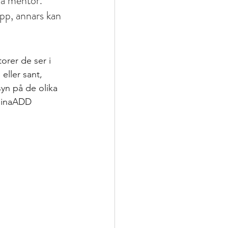
på mentor. 
pp, annars kan 
torer de ser i 
eller sant, 
yn på de olika 
AminaADD