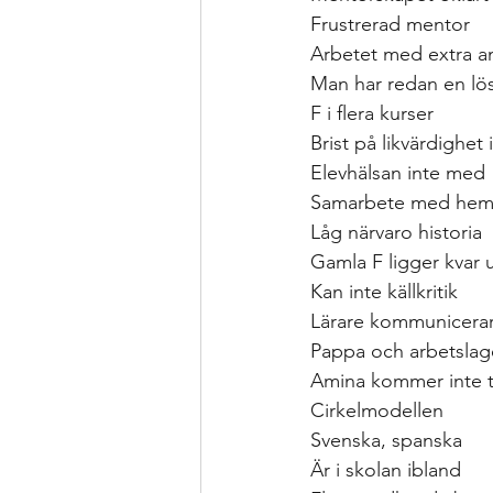
Frustrerad mentor
Arbetet med extra an
Man har redan en lö
F i flera kurser
Brist på likvärdighet
Elevhälsan inte med
Samarbete med he
Låg närvaro historia
Gamla F ligger kvar u
Kan inte källkritik
Lärare kommunicerar
Pappa och arbetslaget
Amina kommer inte ti
Cirkelmodellen
Svenska, spanska
Är i skolan ibland