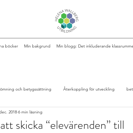
na böcker
Min bakgrund
Min blogg: Det inkluderande klassrumm
ömning och betygssättning
Återkoppling för utveckling
be
dec. 2018
6 min läsning
Design av lektioner
Bok
extra anpassningar
r att skicka “elevärenden” till