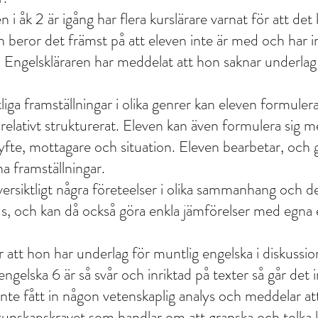
 åk 2 är igång har flera kurslärare varnat för att det k
n beror det främst på att eleven inte är med och har int
. Engelskläraren har meddelat att hon saknar underlag f
liga framställningar i olika genrer kan eleven formulera 
h relativt strukturerat. Eleven kan även formulera sig m
 syfte, mottagare och situation. Eleven bearbetar, och 
na framställningar.
ersiktligt några företeelser i olika sammanhang och de
s, och kan då också göra enkla jämförelser med egna 
 att hon har underlag för muntlig engelska i diskussion
gelska 6 är så svår och inriktad på texter så går det in
 inte fått in någon vetenskaplig analys och meddelar a
kunskapskravet som handlar om att granska och tolka käl