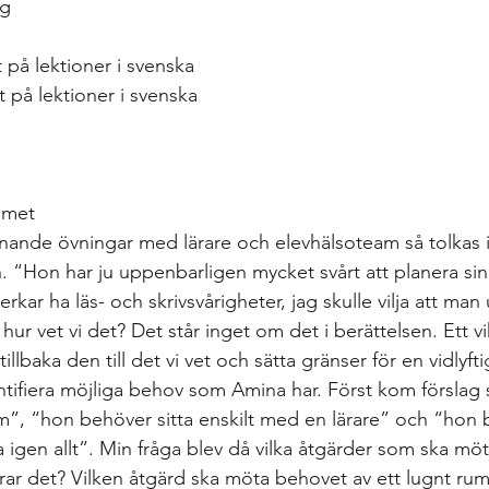
yg
t på lektioner i svenska
 på lektioner i svenska
mmet
iknande övningar med lärare och elevhälsoteam så tolkas 
en. “Hon har ju uppenbarligen mycket svårt att planera si
erkar ha läs- och skrivsvårigheter, jag skulle vilja att man
ur vet vi det? Det står inget om det i berättelsen. Ett v
tillbaka den till det vi vet och sätta gränser för en vidlyfti
entifiera möjliga behov som Amina har. Först kom försla
m”, “hon behöver sitta enskilt med en lärare” och “hon 
a igen allt”. Min fråga blev då vilka åtgärder som ska m
ar det? Vilken åtgärd ska möta behovet av ett lugnt rum