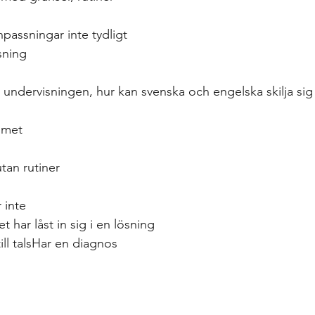
passningar inte tydligt
sning
 i undervisningen, hur kan svenska och engelska skilja sig 
mmet
tan rutiner
 inte
 har låst in sig i en lösning
ll talsHar en diagnos