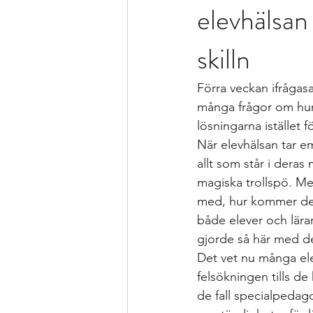
elevhälsan 
Formativ bedömning som förhållnin
skilln
Kollegialt lärande
Istället för 
Förra veckan ifrågasa
många frågor om hur de
specialpedagogen och förstelärare
lösningarna istället 
När elevhälsan tar e
allt som står i deras
Strategier för att träna och kompen
magiska trollspö. Men 
med, hur kommer det s
både elever och lära
Bedömning och betygssättning
gjorde så här med de
Det vet nu många elev
felsökningen tills de
de fall specialpedag