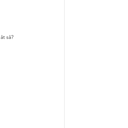
åt så? 