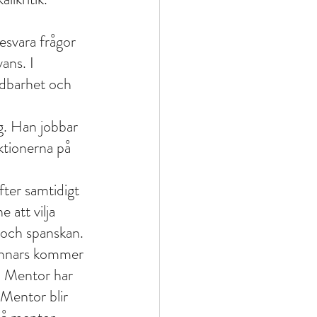
esvara frågor 
ans. I 
ndbarhet och 
g. Han jobbar 
ktionerna på 
fter samtidigt 
att vilja 
 och spanskan. 
 annars kommer 
t. Mentor har 
 Mentor blir 