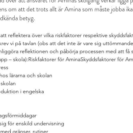
ad över att ansvaret för Aminas skolgång verkar ligga 
ens om att det trots allt är Amina som måste jobba ika
odkända betyg. 
 att reflektera över vilka riskfaktorer respektive skyddsfak
krev vi på tavlan (obs att det inte är vare sig uttömmande 
ynliggöra reflektionen och påbörja processen med att få s
rupp – skola):Riskfaktorer för AminaSkyddsfaktorer för 
ress
os lärarna och skolan
 skolan
oduktion i engelska
agsförmiddagar
ig för enskild undervisning
med gränser, rutiner