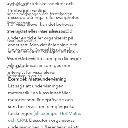
och klargör kritiska aspekter och 
Skoldebatt
förebygger vanliga 
specialpedagogen och försteläraren
missuppfattningar eller svårigheter. 
Stödinsatser
För vissa elever kan det behövas 
mer riktat eller intensifierat stöd 
Strategier för att träna och kom...
under en tid eller organiserat på 
teori och praktik
annat sätt. Men det är ledning och 
The Agency for Special Needs and...
stimulans som är viktigast att börja 
Uncategorized
med. Det lärstöd som ges där avgör 
vilka stödinsatser som ges mer 
uppgifter
intensivt för vissa elever. 
Vetenskaplig grund
Exempel: matteundervisning
Låt säga att undervisningen i 
matematik i en klass innehåller 
metoder som är beprövade och 
som beskrivs som framgångsrika i 
forskningen 
(till exempel Hot Maths 
och CRA
). Dessutom organiseras 
undervisningen differentierat så att 