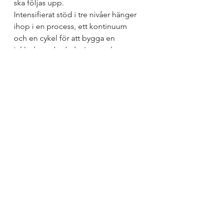
ska följas upp.
Intensifierat stöd i tre nivåer hänger 
ihop i en process, ett kontinuum 
och en cykel för att bygga en 
inkluderande skola. Ingen elev 
lämnas utan stöd men stödet blir allt 
mer riktat och säkert och utgår från 
de metoder och arbetssätt som 
används inom ledning och 
stimulans. Elever exkluderas inte till 
luddigt formulerade stödinsatser 
som “lugnare miljö” eller “mindre 
sammanhang”. Lärare slipper få veta 
att de ska sätta in en extra 
anpassning som heter “tydliga 
instruktioner”. 
Särskolan och resursskolor
Kanske kan detta sätt att se på 
ledning och stimulans, extra 