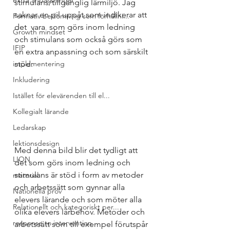
extra anpassningar
stimulans/tillgänglig lärmiljö. Jag 
saknar en pil uppåt som indikerar att 
Formativ bedömning som förhållni...
det 
 vara 
 som görs inom ledning 
Growth mindset
och stimulans som också görs som 
IFIP
en extra anpassning och som särskilt 
stöd:
implementering
Inkludering
Istället för elevärenden till el...
Kollegialt lärande
Ledarskap
lektionsdesign
Med denna bild blir det tydligt att 
LION
det som görs inom ledning och 
stimulans är stöd i form av metoder 
material
och arbetssätt som gynnar alla 
Nationella prov
elevers lärande och som möter alla 
Relationellt och kategoriskt per...
olika elevers lärbehov. Metoder och 
response to intervention
arbetssätt som till exempel förutspår 