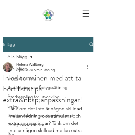
Inlägg
Alla inlägg
Helena Wallberg
Alla inlägg
6 jan. 2020
6 min läsning
Inled terminen med att ta
betygssättning
bort listor på
Bedömning och betygssättning
extra&nbsp;anpassningar!
Återkoppling för utveckling
betyg
Tänk om det inte är någon skillnad 
Design av lektioner, uppgifter, mat
mellan ledning och stimulans och 
extra anpassningar? Tänk om det 
Design av lektioner
inte är någon skillnad mellan extra 
Bok