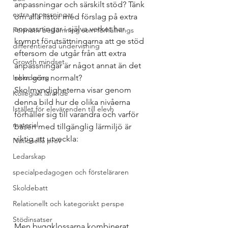
anpassningar och särskilt stöd? Tänk 
extra anpassningar
om alla listor med förslag på extra 
anpassningar i själva verket har 
Formativ bedömning som förhållnings
krympt förutsättningarna att ge stöd 
differentierad undervisning
eftersom de utgår från att extra 
Growth mindset
anpassningar är något annat än det 
Inkludering
som görs normalt? 
Skolmyndigheterna visar genom 
Kollegialt lärande
denna bild hur de olika nivåerna 
Istället för elevärenden till elevh
förhåller sig till varandra och varför 
material
basen med tillgänglig lärmiljö är 
viktig att utveckla: 
Nationella prov
Ledarskap
specialpedagogen och försteläraren
Skoldebatt
Relationellt och kategoriskt perspe
Stödinsatser
Men byggklossarna kombinerat 