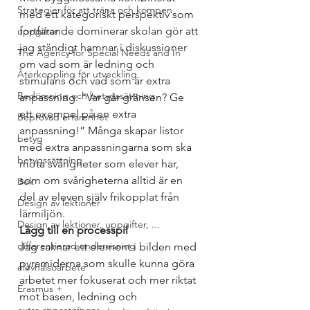
Strategier för att träna och kompen
med ett kategoriskt perspektiv som 
fortfarande dominerar skolan gör att 
uppgifter
jag ständigt hamnar i diskussioner 
The Agency for Special Needs and In
om vad som är ledning och 
Återkoppling för utveckling
stimulans och vad som är extra 
Bedömning och betygssättning
anpassning. “Var går gränsen? Ge 
ett exempel på en extra 
Beprövad erfarenhet
anpassning!” Många skapar listor 
betyg
med extra anpassningarna som ska 
betygssättning
möta svårigheter som elever har, 
som om svårigheterna alltid är en 
Bok
del av eleven själv frikopplat från 
Design av lektioner
lärmiljön. 
Design av lektioner, uppgifter, ...
Lägg till en processpil
differentierad undervisning
Jag saknar ett element i bilden med 
pyramiderna som skulle kunna göra 
elevhälsoarbete
arbetet mer fokuserat och mer riktat 
Erasmus +
mot basen, ledning och 