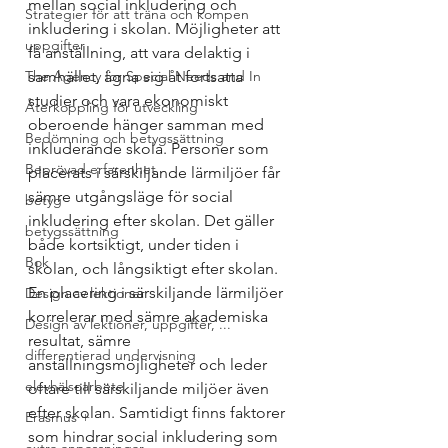
mellan social inkludering och 
Strategier för att träna och kompen
inkludering i skolan. Möjligheter att 
uppgifter
få anställning, att vara delaktig i 
The Agency for Special Needs and In
samhället, ägna sig åt fortsatta 
studier och vara ekonomiskt 
Återkoppling för utveckling
oberoende hänger samman med 
Bedömning och betygssättning
inkluderande skola. Personer som 
Beprövad erfarenhet
placerats i särskiljande lärmiljöer får 
sämre utgångsläge för social 
betyg
inkludering efter skolan. Det gäller 
betygssättning
både kortsiktigt, under tiden i 
Bok
skolan, och långsiktigt efter skolan. 
En placering i särskiljande lärmiljöer 
Design av lektioner
korrelerar med sämre akademiska 
Design av lektioner, uppgifter, ...
resultat, sämre 
differentierad undervisning
anställningsmöjligheter och leder 
elevhälsoarbete
oftare till särskiljande miljöer även 
efter skolan. Samtidigt finns faktorer 
Erasmus +
som hindrar social inkludering som 