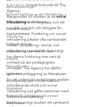
Education
, fortsatt förkortat till The 
extra anpassningar
Agency. 
Formativ bedömning som förhållnings
Bakgrunden till studien är att 
social 
differentierad undervisning
inkludering
 är ett begrepp och ett 
område som blir allt viktigare för 
Growth mindset
beslutsfattare. Forskning om social 
Inkludering
inkludering påtalar ofta sambandet 
Kollegialt lärande
mellan inkludering i skolan och 
inkludering i samhället. Samtidigt 
Istället för elevärenden till elevh
har denna forskning inte varit så 
material
inriktad på det pedagogiska 
Nationella prov
området. The Agency har därför 
Ledarskap
gjort en kartläggning av litteraturen 
för att undersöka kopplingen mellan 
specialpedagogen och försteläraren
inkluderande skola och social 
Skoldebatt
inkludering vad gäller personer med 
Relationellt och kategoriskt perspe
funktionsnedsättning. 
Det finns enligt studien ett samband 
Stödinsatser