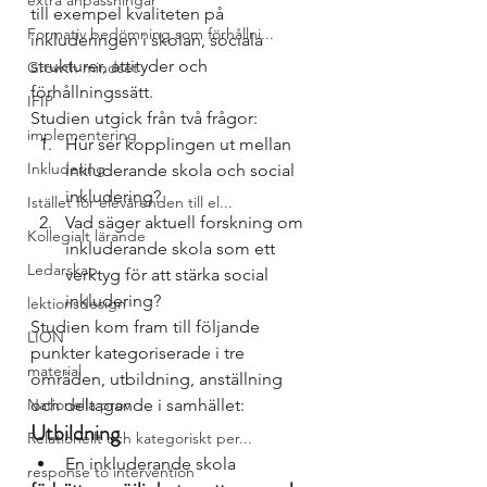
extra anpassningar
till exempel kvaliteten på 
Formativ bedömning som förhållni...
inkluderingen i skolan, sociala 
strukturer, attityder och 
Growth mindset
förhållningssätt. 
IFIP
Studien utgick från två frågor:
implementering
Hur ser kopplingen ut mellan 
Inkludering
inkluderande skola och social 
inkludering? 
Istället för elevärenden till el...
Vad säger aktuell forskning om 
Kollegialt lärande
inkluderande skola som ett 
Ledarskap
verktyg för att stärka social 
inkludering? 
lektionsdesign
Studien kom fram till följande 
LION
punkter kategoriserade i tre 
material
områden, utbildning, anställning 
Nationella prov
och deltagande i samhället: 
Utbildning
Relationellt och kategoriskt per...
En inkluderande skola 
response to intervention