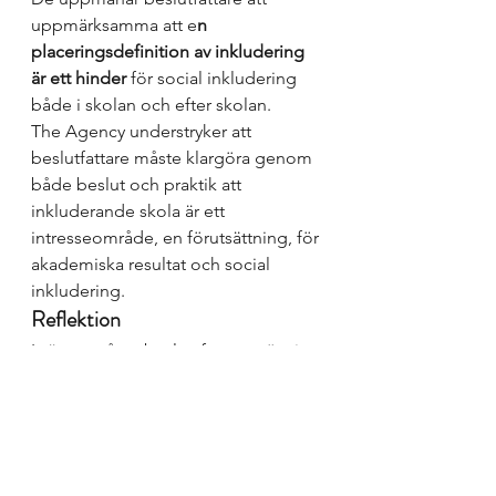
uppmärksamma att e
n 
placeringsdefinition av inkludering 
är ett hinder
 för social inkludering 
både i skolan och efter skolan. 
The Agency understryker att 
beslutfattare måste klargöra genom 
både beslut och praktik att 
inkluderande skola är ett 
intresseområde, en förutsättning, för 
akademiska resultat och social 
inkludering.
Reflektion
I väntan på att beslutsfattare gör sitt 
måste vi arbeta hårt här och nu för 
att främja ett livslångt lärande med 
goda möjligheter att klara sig själv i 
livet. Jag föreslår att vi börjar genom 
att på varje skola undersöka hur vi 