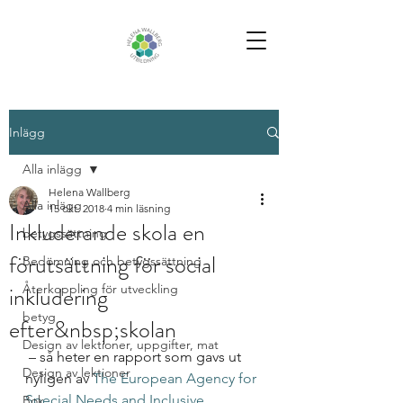
Inlägg
Alla inlägg
Helena Wallberg
Alla inlägg
15 okt. 2018
4 min läsning
Inkluderande skola en
betygssättning
förutsättning för social
Bedömning och betygssättning
inkludering
Återkoppling för utveckling
betyg
efter&nbsp;skolan
Design av lektioner, uppgifter, mat
 – så heter en rapport som gavs ut 
Design av lektioner
nyligen av 
The European Agency for 
Special Needs and Inclusive 
Bok