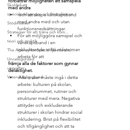
förbättrar möjligheten att samspela 
Skoldebatt
med andra
specialpedagogen och försteläraren
 och att skapa vänskapsband 
med andra med och utan 
Stödinsatser
funktionsnedsättningar. 
Strategier för att träna och kom...
För att möjliggöra samspel och 
teori och praktik
vänskapsband i en 
inkluderande miljö måste man 
The Agency for Special Needs and...
arbeta för att 
Uncategorized
främja alla de faktorer som gynnar 
uppgifter
delaktighet.
Vetenskaplig grund
 Alla nivåer måste ingå i detta 
arbete: kulturen på skolan, 
personalrummet, rutiner och 
strukturer med mera. Negativa 
attityder och exkluderande 
strukturer i skolan hindrar social 
inkludering. Brist på flexibilitet 
och tillgänglighet och att ta 