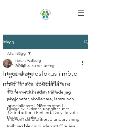
Inlägg
Alla inlägg
Helena Wallberg
Alla inlägg
23 sep. 2018
4 min läsning
Inget diagnosfokus i möte
betygssättning
med finska speciallärare
Bedömning och betygssättning
Återkoppling för utveckling
För en vecka sedan träffade jag 
skolchefer, skolledare, lärare och 
betyg
speciallärare i Närpes stad i 
Design av lektioner, uppgifter, mat
Österbotten i Finland. De ville veta 
Design av lektioner
mer om differentierad undervisning 
och jag blev inbjuden att föreläsa 
Bok