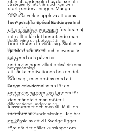
utan att undersöka hur det ser ut i 
Strategier för att träna och kompen
stort i undervisningen. Många 
uppgifter
föräldrar verkar uppleva att deras 
The Agency for Special Needs and In
barn inte får rätt förutsättningar och 
att de (både barnen och föräldrarna) 
Återkoppling för utveckling
inte alltid får det bemötande man 
Bedömning och betygssättning
borde kunna förvänta sig. Skolan är 
Beprövad erfarenhet
ganska traditionell och eleverna är 
inte med och påverkar 
betyg
undervisningen vilket också riskerar 
betygssättning
att sänka motivationen hos en del. 
Bok
Kort sagt, man brottas med att 
organisera och planera för en 
Design av lektioner
undervisning som kan fungera för 
Design av lektioner, uppgifter, ...
den mångfald man möter i 
differentierad undervisning
klassrummet och man vill få till en 
elevhälsoarbete
mer formativ undervisning. Jag har 
en känsla av att vi i Sverige ligger 
Erasmus +
före när det gäller kunskaper om 