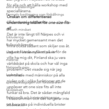
för alla och att hålla workshop med 
extra anpassningar
speciallärarna.
Formativ bedömning som förhållnings
Önskan om differentierad 
differentierad undervisning
undervisning istället för 
one-size-fits-
all
Growth mindset
Det är inte långt till Närpes och vi 
Inkludering
har mycket gemensamt men det 
Kollegialt lärande
finns också sådant som skiljer oss åt. 
Jag var förstås nyfiken på varför de 
Istället för elevärenden till elevh
ville ha mig dit, Finland ska ju vara 
material
världsbäst på skola och har väl inga 
Nationella prov
problem? Det visade sig när jag 
Ledarskap
samtalade med människor på alla 
nivåer och i olika funktioner att de 
specialpedagogen och försteläraren
upplever att one size fits all inte 
Skoldebatt
funkar så bra. Det är sådan mångfald 
Relationellt och kategoriskt perspe
i klassrummen och det fungerar inte 
att bara titta på individuella brister 
Stödinsatser