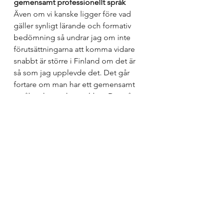
gemensamt professionellt språk
Även om vi kanske ligger före vad 
gäller synligt lärande och formativ 
bedömning så undrar jag om inte 
förutsättningarna att komma vidare 
snabbt är större i Finland om det är 
så som jag upplevde det. Det går 
fortare om man har ett gemensamt 
språk och en yrkesstolthet. Det går 
fortare om alla har läst läroplanen 
och skollagen. Det går fortare om 
man tar kunskapsuppdraget på 
allvar och fokuserar på didaktiska 
och metodiska överväganden för att 
möta alla elever oavsett behov och 
förutsättningar. 
För att klara det behövs förstås 
fortsatt fortbildning och ständiga 
samtal kring teori och praktik, ingen 