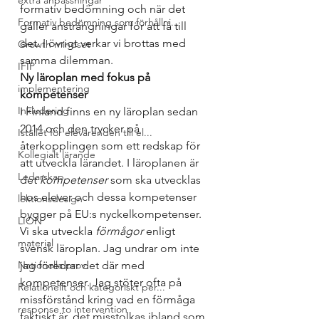
extra anpassningar
formativ bedömning och när det 
Formativ bedömning som förhållni...
gäller ansträngningar för att få till 
det. I övrigt verkar vi brottas med 
Growth mindset
samma dilemman. 
IFIP
Ny läroplan med fokus på 
implementering
kompetenser
Inkludering
I Finland finns en ny läroplan sedan 
2014 och den trycker på 
Istället för elevärenden till el...
återkopplingen som ett redskap för 
Kollegialt lärande
att utveckla lärandet. I läroplanen är 
Ledarskap
det 
kompetenser
 som ska utvecklas 
hos elever och dessa kompetenser 
lektionsdesign
bygger på EU:s nyckelkompetenser. 
LION
Vi ska utveckla 
förmågor
 enligt 
material
svensk läroplan. Jag undrar om inte 
Nationella prov
jag föredrar det där med 
kompetenser. Jag stöter ofta på 
Relationellt och kategoriskt per...
missförstånd kring vad en förmåga 
response to intervention
faktiskt är, det misstolkas ibland som 