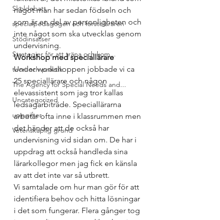
Skoldebatt
något man har sedan födseln och 
som är en del av personligheten och 
specialpedagogen och försteläraren
inte något som ska utvecklas genom 
Stödinsatser
undervisning. 
Strategier för att träna och kom...
Workshop med speciallärare
Under workshoppen jobbade vi ca 
teori och praktik
25 speciallärare och någon 
The Agency for Special Needs and...
elevassistent som jag tror kallas 
Uncategorized
ledsagarbiträde. Speciallärarna 
uppgifter
arbetar ofta inne i klassrummen men 
det händer att de också har 
Vetenskaplig grund
undervisning vid sidan om. De har i 
uppdrag att också handleda sina 
lärarkollegor men jag fick en känsla 
av att det inte var så utbrett. 
Vi samtalade om hur man gör för att 
identifiera behov och hitta lösningar 
i det som fungerar. Flera gånger tog 