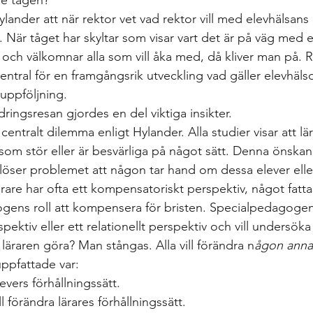
de tågen? 
Hylander att när rektor vet vad rektor vill med elevhälsans
När tåget har skyltar som visar vart det är på väg med e
och välkomnar alla som vill åka med, då kliver man på. R
entral för en framgångsrik utveckling vad gäller elevhäls
uppföljning.  
ringsresan gjordes en del viktiga insikter.  
entralt dilemma enligt Hylander. Alla studier visar att lära
som stör eller är besvärliga på något sätt. Denna önska
te löser problemet att någon tar hand om dessa elever eller
rare har ofta ett kompensatoriskt perspektiv, något fatt
gens roll att kompensera för bristen. Specialpedagogen 
rspektiv eller ett relationellt perspektiv och vill undersök
läraren göra? Man stångas. Alla vill förändra n
ågon anna
ppfattade var:  
levers förhållningssätt.  
ill förändra lärares förhållningssätt.  