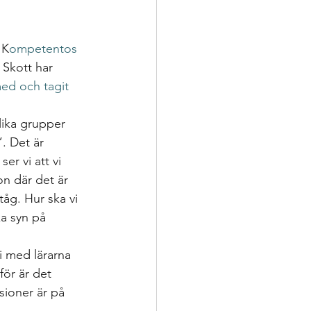
ering
 K
ompetentos 
p
 Skott har 
ed och tagit 
nsatser
lika grupper 
. Det är 
r vi att vi 
oppling för utveckling
on där det är 
åg. Hur ska vi 
a syn på 
vi med lärarna 
för är det 
sioner är på 