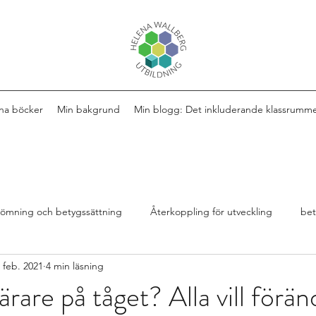
na böcker
Min bakgrund
Min blogg: Det inkluderande klassrumm
ömning och betygssättning
Återkoppling för utveckling
be
 feb. 2021
4 min läsning
Design av lektioner
Bok
extra anpassningar
lärare på tåget? Alla vill förä