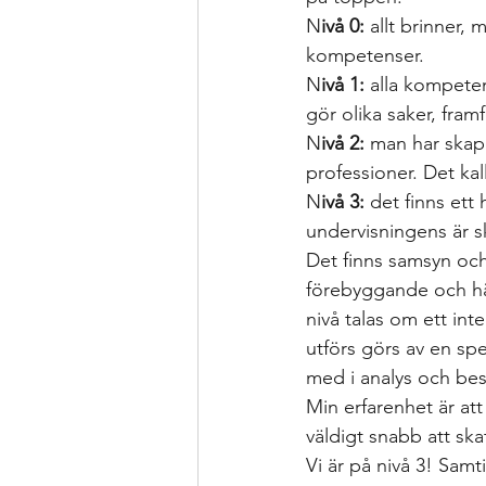
N
ivå 0: 
allt brinner, 
kompetenser.  
N
ivå 1:
 alla kompeten
gör olika saker, fram
N
ivå 2:
 man har skap
professioner. Det kall
N
ivå 3: 
det finns ett
undervisningens är s
Det finns samsyn och
förebyggande och häl
nivå talas om ett int
utförs görs av en sp
med i analys och besl
Min erfarenhet är att
väldigt snabb att ska
Vi är på nivå 3! Sam