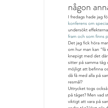
någon ann
Formativ bedömning som förhållnin
I fredags hade jag fö
Kollegialt lärande
Istället för 
konferens om specia
undersökt effekterna
fram och som finns 
specialpedagogen och förstelärare
Det jag fick höra man
om hur man kan “få m
knepigt med det där u
Strategier för att träna och kompen
sitter på samma tåg o
möjligt att befinna 
då få med alla på sa
Bedömning och betygssättning
resmål?  
Uttrycket togs också 
på tåget? Men vad stå
viktigt att vara på s