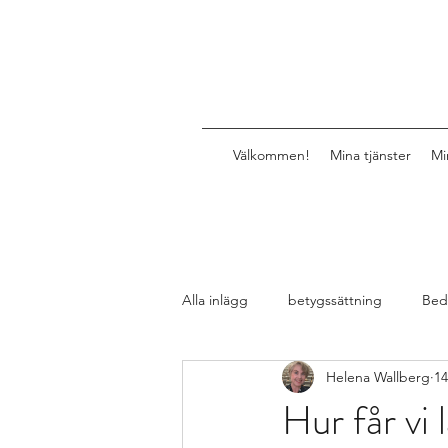
Välkommen!
Mina tjänster
Mi
Alla inlägg
betygssättning
Bed
Helena Wallberg
14
Design av lektioner, uppgifter, mat
Hur får vi 