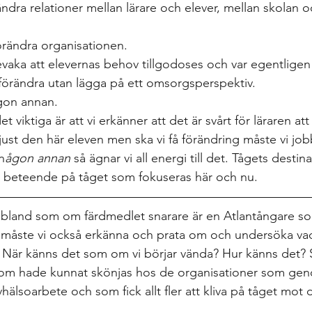
örändra relationer mellan lärare och elever, mellan skolan
förändra organisationen. 
bevaka att elevernas behov tillgodoses och var egentlige
 förändra utan lägga på ett omsorgsperspektiv.  
ågon annan.  
 viktiga är att vi erkänner att det är svårt för läraren att
 just den här eleven men ska vi få förändring måste vi job
n
ågon annan 
så ägnar vi all energi till det. Tågets destinat
 beteende på tåget som fokuseras här och nu.   
ibland som om färdmedlet snarare är en Atlantångare so
t måste vi också erkänna och prata om och undersöka va
. När känns det som om vi börjar vända? Hur känns det? 
som hade kunnat skönjas hos de organisationer som ge
älsoarbete och som fick allt fler att kliva på tåget mot 