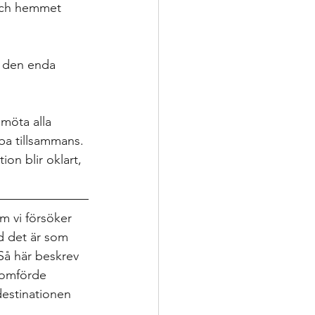
 och hemmet 
n den enda 
 möta alla 
ba tillsammans. 
ion blir oklart, 
m vi försöker 
d det är som 
Så här beskrev 
nomförde 
destinationen 