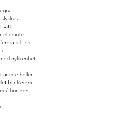
 egna 
sslyckas. 
sätt.  
eller inte. 
era till.  sa 
 i 
 med nyfikenhet 
 är inte heller 
det blir liksom 
rstå hur den 
å 