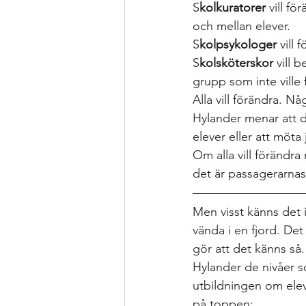
S
kolkuratorer 
vill f
och mellan elever. 
S
kolpsykologer 
vill 
S
kolsköterskor 
vill 
grupp som inte ville
Alla vill förändra. N
Hylander menar att det
elever eller att möta
Om alla vill förändra 
det är passagerarnas
Men visst känns det 
vända i en fjord. De
gör att det känns så
Hylander de nivåer 
utbildningen om elevh
på toppen:   