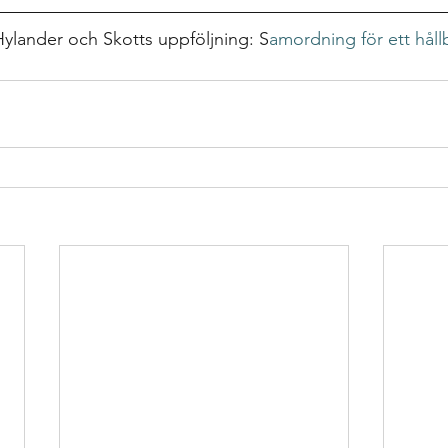
ylander och Skotts uppföljning: S
amordning för ett hållb