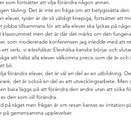
 som fortsätter att vilja förändra någon annan.  
ngen tävling. Det är inte en fråga om att betygssätta den
elever, tyvärr är de så väldigt knepiga, fortsätter att mi
t jobba tillsammans för att alla elever ska lyckas på något 
e i klassrummet men det är där det märks om den fungerar 
er, som modererade konferensen jag inledde med att refer
 ett verb, vi e
levhälsar.
 Elevhälsa kanske börjar och slutar
åga att hälsa alla elever välkomna precis som de är och
t bli.  
 vilja förändra elever, det är väl en del av en utbildning. Det
 lärare, det är också en del av ett utvecklingsarbete. Men 
den bara läggs på att förändra den andre utan att söka fö
av den som vill förändra.  
d på tåget men frågan är om resan kantas av irritation p
r på gemensamma upplevelser. 