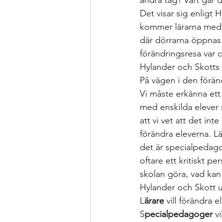
andra tåg? Vart går 
Det visar sig enligt 
kommer lärarna med. 
där dörrarna öppnas 
förändringsresa var c
Hylander och Skotts 
På vägen i den föränd
Vi måste erkänna ett c
med enskilda elever 
att vi vet att det in
förändra eleverna. Lä
det är specialpedago
oftare ett kritiskt pe
skolan göra, vad kan 
Hylander och Skott u
L
ärare 
vill förändra e
S
pecialpedagoger 
v