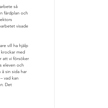
 arbete så 
n färdplan och 
ektors 
oarbetet visade 
re vill ha hjälp 
n krockar med 
 att vi försöker 
as eleven och 
å sin sida har 
a – vad kan 
n.
 Det 