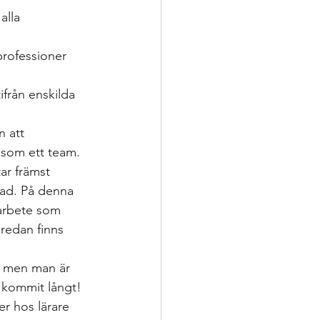
alla 
professioner 
från enskilda 
 att 
 som ett team. 
ar främst 
rad. På denna 
 arbete som 
redan finns 
gt men man är 
r kommit långt! 
r hos lärare 