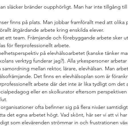
man släcker bränder oupphörligt. Man har inte tillgång till 
ser finns på plats. Man jobbar framförallt med att olika 
förallt åtgärdande arbete kring enskilda elever.  
at ett team. Främjande och förebyggande arbete sker uti
as för flerprofessionellt arbete. 
 helhetsperspektiv på elevhälsoarbetet (kanske tänker man
kolans verktyg funderar jag?). Alla yrkespersoner arbetar
 samordning mellan rektor, lärare, elevhälsan. Man arbet
sofrämjande. Det finns en elevhälsoplan som är förank
erprofessionellt arbete där det inte är lika tydligt om det
ecialpedagog eller en skolkurator eftersom perspektiven 
ut.  
 organisationer ofta befinner sig på flera nivåer samtidi
tta det egna arbetet högt. Vad skönt, här ser vi att vi ha
tidigt som elevärenden strömmar in och frustrationen växe