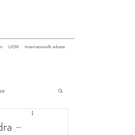
et
LION
Internationellt arbete
tyg
ndra –