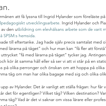
an.
gs
differentierad undervisning
Growth mindset
Inklud
rmånen att få lyssna till Ingrid Hylander som föreläste på
elevärenden till elevh
material
Nationella prov
Ledarska
lpedagogiskt utvecklingsarbete.
 Ingrid Hylander och Pia
 av den u
tbildning om elevhälsans arbete som de varit m
på SPSM:s hemsida.
n
Skoldebatt
Relationellt och kategoriskt perspe
Stödi
ade till eftertanke. Jag hade själv precis samtalat med o
ed lärarna på tåget” och hur man kan “få fler att förstå”
ttrycket “få med lärarna på tåget” tycker jag. Antingen se
uppgifter
The Agency for Special Needs and In
Återk
ch kör åt samma håll eller så ser vi att vi står på en stati
oss på olika perronger och önskan om att hoppa på olika t
mma tåg om man har olika bagage med sig och olika olik
Beprövad erfarenhet
betyg
betygssättning
Bok
upp av Hylander. Det är vanligt att ställa frågan: hur får 
r det för egentligen? Vilket tåg? Vilken destination? Var
amma tåg? Vad är det vi saknar om vissa lärare eller profes