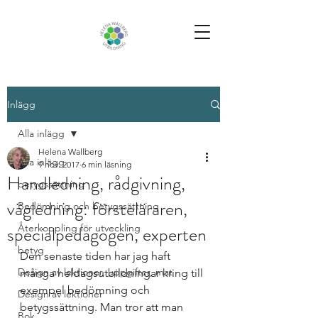
Inlägg
Alla inlägg
Helena Wallberg
Alla inlägg
9 nov. 2017
6 min läsning
Handledning, rådgivning,
betygssättning
vägledning: försteläraren,
Bedömning och betygssättning
specialpedagogen, experten
Återkoppling för utveckling
betyg
Den senaste tiden har jag haft 
Design av lektioner, uppgifter, mat
många heldagsutbildningar kring till 
exempel bedömning och 
Design av lektioner
betygssättning. Man tror att man 
Bok