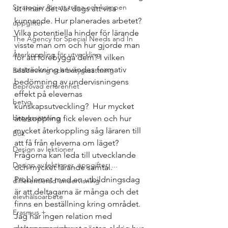
Strategier för att träna och kompen
ut innan det var dags att visa 
kunnande. Hur planerades arbetet? 
uppgifter
Vilka potentiella hinder för lärande 
The Agency for Special Needs and In
visste man om och hur gjorde man 
Återkoppling för utveckling
för att förebygga dem? I vilken 
utsträckning användes formativ 
Bedömning och betygssättning
bedömning av undervisningens 
Beprövad erfarenhet
effekt på elevernas 
betyg
kunskapsutveckling?  Hur mycket 
betygssättning
återkoppling fick eleven och hur 
mycket återkoppling såg läraren till 
Bok
att få från eleverna om läget? 
Design av lektioner
Frågorna kan leda till utvecklande 
Design av lektioner, uppgifter, ...
och mycket lärande samtal. 
Problemet med en utbildningsdag 
differentierad undervisning
är att deltagarna är många och det 
elevhälsoarbete
finns en beställning kring området. 
Erasmus +
Jag har ingen relation med 