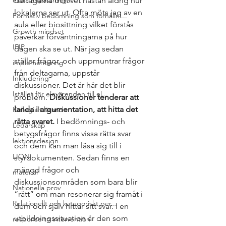
extra anpassningar
deltagarna och vet nästan aldrig hur 
lokalerna ser ut. Ofta möts jag av en 
Formativ bedömning som förhållni...
aula eller biosittning vilket förstås 
Growth mindset
påverkar förväntningarna på hur 
IFIP
dagen ska se ut. När jag sedan 
ställer frågor, och uppmuntrar frågor 
implementering
från deltagarna, uppstår 
Inkludering
diskussioner. Det är här det blir 
Istället för elevärenden till el...
problem. 
Diskussioner tenderar att 
landa i argumentation, att hitta det 
Kollegialt lärande
rätta svaret.
 I bedömnings- och 
Ledarskap
betygsfrågor finns vissa rätta svar 
lektionsdesign
och dem kan man läsa sig till i 
LION
styrdokumenten. Sedan finns en 
mängd frågor och 
material
diskussionsområden som bara blir 
Nationella prov
“rätt” om man resonerar sig framåt i 
Relationellt och kategoriskt per...
dem och själv hittar sitt svar. I en 
utbildningssituation är den som 
response to intervention