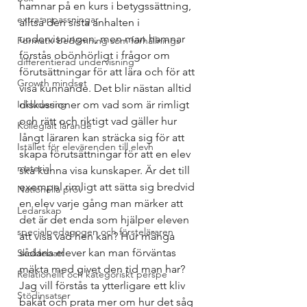
hamnar på en kurs i betygssättning, 
extra anpassningar
alltså den sista anhalten i 
undervisningen, men man hamnar 
Formativ bedömning som förhållnings
förstås obönhörligt i frågor om 
differentierad undervisning
förutsättningar för att lära och för att 
Growth mindset
visa kunnande. Det blir nästan alltid 
Inkludering
diskussioner om vad som är rimligt 
och rätt och riktigt vad gäller hur 
Kollegialt lärande
långt läraren kan sträcka sig för att 
Istället för elevärenden till elevh
skapa förutsättningar för att en elev 
material
ska kunna visa kunskaper. Är det till 
exempel rimligt att sätta sig bredvid 
Nationella prov
en elev varje gång man märker att 
Ledarskap
det är det enda som hjälper eleven 
specialpedagogen och försteläraren
att visa vad hen kan? Hur många 
sådana elever kan man förväntas 
Skoldebatt
mäkta med givet den tid man har? 
Relationellt och kategoriskt perspe
Jag vill förstås ta ytterligare ett kliv 
Stödinsatser
bakåt och prata mer om hur det såg 