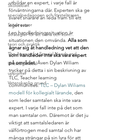
utbildar en expert, i varje fall är 
Skoldebatt
förväntningarna där. Experten ska ge 
specialpedagogen och försteläraren
svaret snarare än leda fram till ett 
Stödinsatser
eget svar. 
I en handledningssituation är 
Strategier för att träna och kom...
situationen den omvända. 
Alla som 
teori och praktik
ägnar sig åt handledning vet att den 
The Agency for Special Needs and...
som handleder
 inte ska vara expert 
på området
. Även Dylan Wiliam 
Uncategorized
trycker på detta i sin beskrivning av 
uppgifter
TLC, Teacher learning 
Vetenskaplig grund
communities: 
TLC – Dylan Wiliams 
modell för kollegialt lärande
, den 
som leder samtalen ska inte vara 
expert. I varje fall inte på det som 
man samtalar om. Däremot är det ju 
viktigt att samtalsledaren är 
välförtrogen med samtal och har 
många strängar på sin lyra för att 