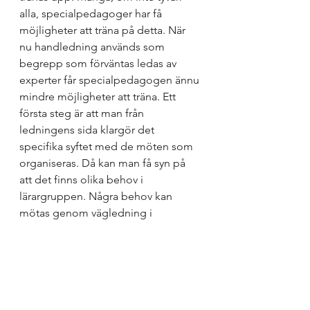
alla, specialpedagoger har få 
möjligheter att träna på detta. När 
nu handledning används som 
begrepp som förväntas ledas av 
experter får specialpedagogen ännu 
mindre möjligheter att träna. Ett 
första steg är att man från 
ledningens sida klargör det 
specifika syftet med de möten som 
organiseras. Då kan man få syn på 
att det finns olika behov i 
lärargruppen. Några behov kan 
mötas genom vägledning i 
program, andra behov kan mötas i 
kvalificerade samtal som är 
långsiktigt hållbara. 
Varför ska man lägga tid på 
handledning i form av kvalificerade 