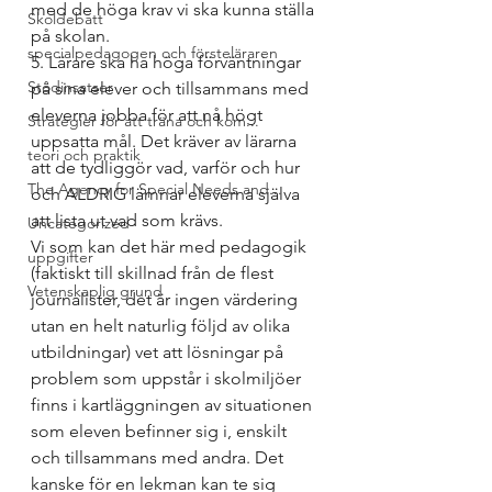
med de höga krav vi ska kunna ställa 
Skoldebatt
på skolan.
specialpedagogen och försteläraren
5. Lärare ska ha höga förväntningar 
Stödinsatser
på sina elever och tillsammans med 
eleverna jobba för att nå högt 
Strategier för att träna och kom...
uppsatta mål. Det kräver av lärarna 
teori och praktik
att de tydliggör vad, varför och hur 
The Agency for Special Needs and...
och ALDRIG lämnar eleverna själva 
att lista ut vad som krävs.
Uncategorized
Vi som kan det här med pedagogik 
uppgifter
(faktiskt till skillnad från de flest 
Vetenskaplig grund
journalister, det är ingen värdering 
utan en helt naturlig följd av olika 
utbildningar) vet att lösningar på 
problem som uppstår i skolmiljöer 
finns i kartläggningen av situationen 
som eleven befinner sig i, enskilt 
och tillsammans med andra. Det 
kanske för en lekman kan te sig 