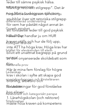
leder till sämre psykisk hälsa. 
extra anpassningar
Märkligt retoriskt stilgrepp”. Det är 
nog Maria Ludvigsson själv som 
Formativ bedömning som förhållnings
snubblar över sitt retoriska stilgrepp 
differentierad undervisning
för vem har påstått något annat än 
Growth mindset
att förståelse leder till god psykisk 
Inkludering
hälsa? Det handlar ju om HUR 
kraven ställs och hur de följ upp, 
Kollegialt lärande
inte ATT ha höga krav. Höga krav har 
Istället för elevärenden till elevh
blivit ett urvattnat begrepp på grund 
material
av den onyanserade skoldebatt som 
förs.
Nationella prov
Här är mina fem förslag för högre 
Ledarskap
krav i skolan i syfte att skapa god 
specialpedagogen och försteläraren
ordning, arbetsro och 
förutsättningar för god förståelse 
Skoldebatt
hos elever:
Relationellt och kategoriskt perspe
1. Lärarhögskolan (och rektorer) 
Stödinsatser
måste höja kraven på kompetens 