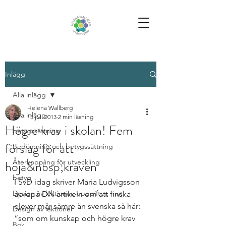
Inlägg
Alla inlägg
Helena Wallberg
Alla inlägg
15 juli 2013
2 min läsning
Högre krav i skolan! Fem
betygssättning
förslag för att
Bedömning och betygssättning
höja&nbsp;kraven
Återkoppling för utveckling
betyg
I SvD idag skriver Maria Ludvigsson 
Design av lektioner, uppgifter, mat
apropå DN-artikeln om att finska 
elever mår sämre än svenska så här: 
Design av lektioner
“som om kunskap och högre krav 
Bok