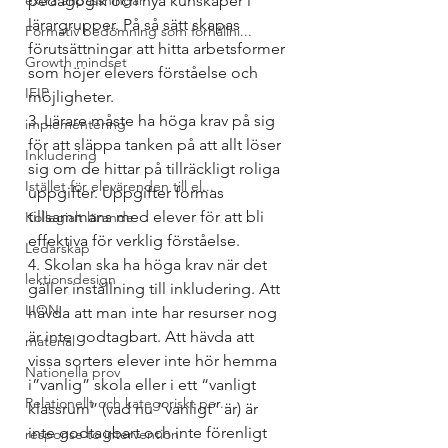
extra anpassningar
pedagogik och nya kunskaper i 
lärargrupper. På så sätt skapas 
Formativ bedömning som förhållni...
förutsättningar att hitta arbetsformer 
Growth mindset
som höjer elevers förståelse och 
IFIP
möjligheter.
3. Lärare måste ha höga krav på sig 
implementering
för att släppa tanken på att allt löser 
Inkludering
sig om de hittar på tillräckligt roliga 
Istället för elevärenden till el...
uppgifter. Uppgifter formas 
tillsammans med elever för att bli 
Kollegialt lärande
effektiva för verklig förståelse.
Ledarskap
4. Skolan ska ha höga krav när det 
lektionsdesign
gäller inställning till inkludering. Att 
LION
hävda att man inte har resurser nog 
är inte godtagbart. Att hävda att 
material
vissa sorters elever inte hör hemma 
Nationella prov
i”vanlig” skola eller i ett “vanligt 
Relationellt och kategoriskt per...
klassrum” (vad nu “vanligt” är) är 
inte godtagbart och inte förenligt 
response to intervention