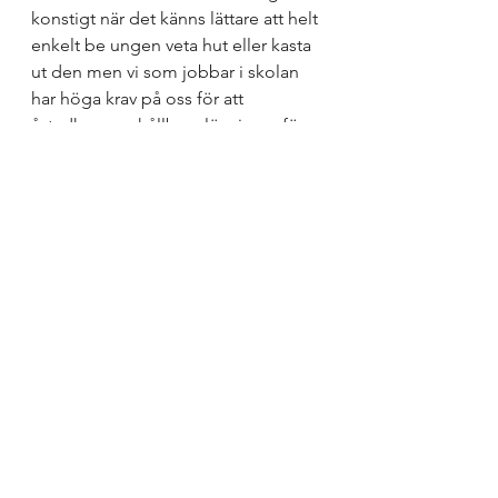
konstigt när det känns lättare att helt 
enkelt be ungen veta hut eller kasta 
ut den men vi som jobbar i skolan 
har höga krav på oss för att 
åstadkomma hållbara lösningar för 
alla som vistas där och för elevens 
lärande för livet.
Inkludering
Ledarskap
Skoldebatt
Visa alla
Senaste inlägg