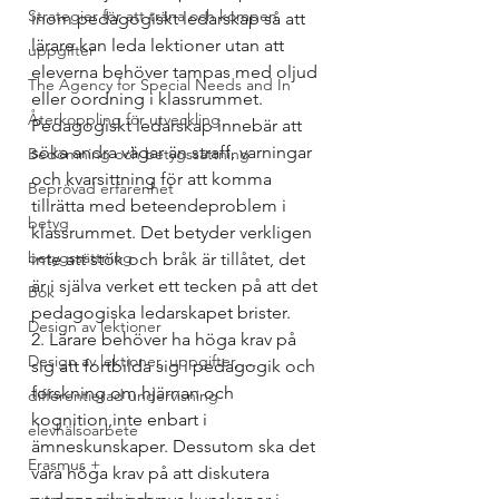
Strategier för att träna och kompen
inom pedagogiskt ledarskap så att 
lärare kan leda lektioner utan att 
uppgifter
eleverna behöver tampas med oljud 
The Agency for Special Needs and In
eller oordning i klassrummet. 
Återkoppling för utveckling
Pedagogiskt ledarskap innebär att 
söka andra vägar än straff, varningar 
Bedömning och betygssättning
och kvarsittning för att komma 
Beprövad erfarenhet
tillrätta med beteendeproblem i 
betyg
klassrummet. Det betyder verkligen 
betygssättning
inte att stök och bråk är tillåtet, det 
är i själva verket ett tecken på att det 
Bok
pedagogiska ledarskapet brister.
Design av lektioner
2. Lärare behöver ha höga krav på 
Design av lektioner, uppgifter, ...
sig att fortbilda sig i pedagogik och 
forskning om hjärnan och 
differentierad undervisning
kognition,inte enbart i 
elevhälsoarbete
ämneskunskaper. Dessutom ska det 
Erasmus +
vara höga krav på att diskutera 