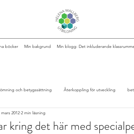
na böcker
Min bakgrund
Min blogg: Det inkluderande klassrumm
ömning och betygssättning
Återkoppling för utveckling
be
 mars 2012
2 min läsning
Design av lektioner
Bok
extra anpassningar
r kring det här med specialp