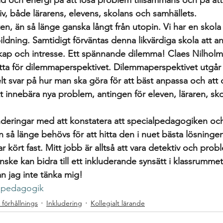
id och energi på att lösa problem tillsammans och på at
tiv, både lärarens, elevens, skolans och samhällets. 
eten, än så länge ganska långt från utopin. Vi har en skola 
bildning. Samtidigt förväntas denna likvärdiga skola att an
ap och intresse. Ett spännande dilemma! Claes Nilholm,
tta för dilemmaperspektivet. Dilemmaperspektivet utgår f
elt svar på hur man ska göra för att bäst anpassa och att
innebära nya problem, antingen för eleven, läraren, skol
nderingar med att konstatera att specialpedagogiken oc
så länge behövs för att hitta den i nuet bästa lösningen 
ar kört fast. Mitt jobb är alltså att vara detektiv och prob
ske kan bidra till ett inkluderande synsätt i klassrummet
 jag inte tänka mig!  
lpedagogik
förhållnings
Inkludering
Kollegialt lärande