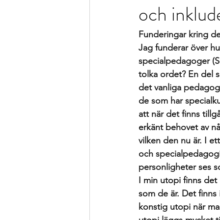
och inklud
Formativ bedömning som förhållnin
Funderingar kring d
Kollegialt lärande
Istället för 
Jag funderar över hu
specialpedagoger (Sp
tolka ordet? En del 
specialpedagogen och förstelärare
det vanliga pedagogi
de som har specialk
att när det finns til
Strategier för att träna och kompen
erkänt behovet av nå
vilken den nu är. I e
och specialpedagogik,
Bedömning och betygssättning
personligheter ses so
I min utopi finns de
som de är. Det finns
konstig utopi när man