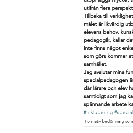
utopi läggs mycket t
utifrån flera perspek
Tillbaka till verkligh
målet är likvärdig ut
elevens behov, kunsk
pedagogik, kallar de
inte finns något enk
som görs kommer att 
samhället. 
Jag avslutar mina fu
specialpedagogen än 
där lärare och elev h
samtidigt som jag kan
spännande arbete kan
#inkludering
#specia
Formativ bedömning som 