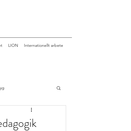
et
LION
Internationellt arbete
tyg
edagogik