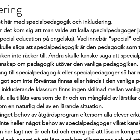
ering
gs
differentierad undervisning
Growth mindset
Inklud
et här med specialpedagogik och inkludering.
elevärenden till elevh
material
Nationella prov
Ledarska
r det kom sig att man valde att kalla specialpedagoger j
ecial education på engelska). Vad innebär “special” oc
skulle säga att specialpedagogik är den pedagogik som t
n
Skoldebatt
Relationellt och kategoriskt perspe
Stödi
ken inte räcker till. Andra skulle kanske säga att specia
unskap om pedagogik utöver den vanliga pedagogiken. 
lgång till specialpedagogik eller specialpedagoger så har
uppgifter
The Agency for Special Needs and In
Återk
got som inte förväntas finnas eller hända i den vanliga 
tt inkluderande klassrum finns ingen skillnad mellan vanl
 alla tillåts vara som de är och en mångfald av lärstilar 
Beprövad erfarenhet
betyg
betygssättning
Bok
m en naturlig del av en lärande situation. 
t inget behov av åtgärdsprogram eftersom alla elever erk
 inte heller något behov av specialpedagoger vilket kans
 har lagt ner år och tid och energi på att läsa in kompe