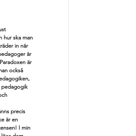
ering
p
ust 
h hur ska man 
räder in när 
nsatser
lpedagoger är 
Paradoxen är 
 man också 
oppling för utveckling
pedagogiken, 
ig pedagogik 
och 
änns precis 
ke är en 
tensen! I min 