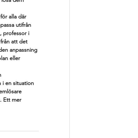
t lösa dem 
för alla där 
passa utifrån 
 professor i 
rån att det 
 den anpassning 
an eller 
h 
i en situation 
lemlösare 
. Ett mer 