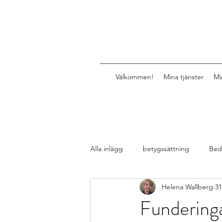
Välkommen!
Mina tjänster
Mi
Alla inlägg
betygssättning
Bed
Helena Wallberg
31
Design av lektioner, uppgifter, mat
Funderinga